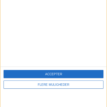
Camboya (1)
Cameroun (1)
Caracas (1)
Carl Zeiss Jena (1)
Carlisle (1)
ACCEPTER
Carrarese (1)
FLERE MULIGHEDER
Cartaginés (3)
Catanzaro (1)