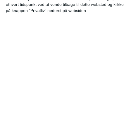
ethvert tidspunkt ved at vende tilbage til dette websted og klikke
på knappen "Privatliv" nederst på websiden.
Antigua (2)
Arezzo (1)
Argentino de Merlo (14)
Argentino de Quilmes (14)
Argentinos Juniors (1)
Argentinos Juniors Reserva (13)
Armenien (6)
Arsenal (3)