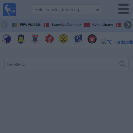
Fodbold
på TV
Oversigt over
FIFA VM 2026
Superliga Danmark
Kvindeligaen
DBU 
TV-
transmitterede
fodboldkampe
De
kommende
fodboldkampe
Hold
Ligaer
TV-
kanaler