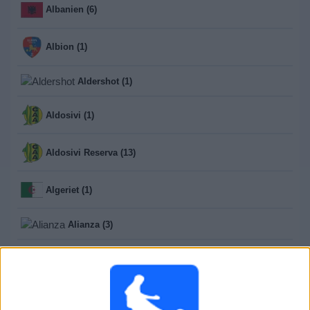
Albanien (6)
Albion (1)
Aldershot (1)
Aldosivi (1)
Aldosivi Reserva (13)
Algeriet (1)
Alianza (3)
Alianza FC (2)
All Boys (13)