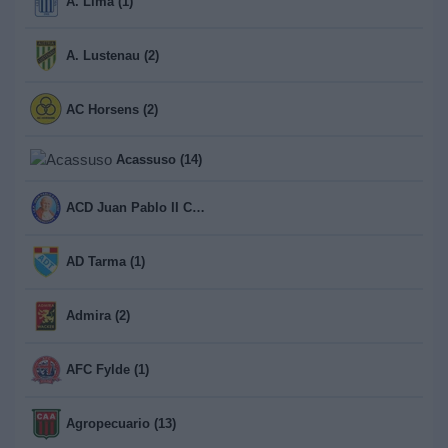
A. Lima (1)
A. Lustenau (2)
AC Horsens (2)
Acassuso (14)
ACD Juan Pablo II College (1)
AD Tarma (1)
Admira (2)
AFC Fylde (1)
Agropecuario (13)