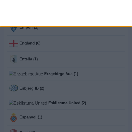
Elversberg (1)
Empoli (1)
England (6)
Entella (1)
Erzgebirge Aue (1)
Esbjerg fB (2)
Eskilstuna United (2)
Espanyol (1)