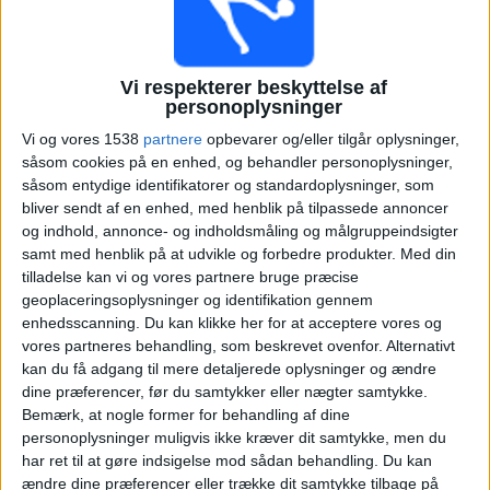
Almagro (13)
Almirante Brown (13)
Vi respekterer beskyttelse af
personoplysninger
Altach (2)
Vi og vores 1538
partnere
opbevarer og/eller tilgår oplysninger,
såsom cookies på en enhed, og behandler personoplysninger,
Altglienicke (1)
såsom entydige identifikatorer og standardoplysninger, som
bliver sendt af en enhed, med henblik på tilpassede annoncer
og indhold, annonce- og indholdsmåling og målgruppeindsigter
Altrincham (1)
samt med henblik på at udvikle og forbedre produkter.
Med din
tilladelse kan vi og vores partnere bruge præcise
geoplaceringsoplysninger og identifikation gennem
América (3)
enhedsscanning. Du kan klikke her for at acceptere vores og
vores partneres behandling, som beskrevet ovenfor. Alternativt
Amstetten (2)
kan du få adgang til mere detaljerede oplysninger og ændre
dine præferencer, før du samtykker eller nægter samtykke.
Bemærk, at nogle former for behandling af dine
Anderlecht (1)
personoplysninger muligvis ikke kræver dit samtykke, men du
har ret til at gøre indsigelse mod sådan behandling.
Du kan
Andorra (4)
ændre dine præferencer eller trække dit samtykke tilbage på