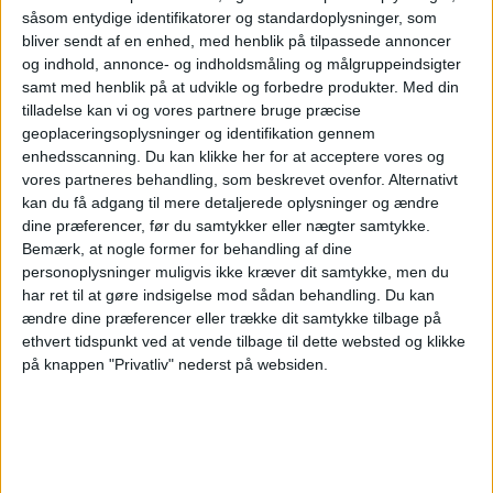
Mandag, 28-09-2026
såsom entydige identifikatorer og standardoplysninger, som
bliver sendt af en enhed, med henblik på tilpassede annoncer
20:45
UEFA Nations League
og indhold, annonce- og indholdsmåling og målgruppeindsigter
Gruppefase
samt med henblik på at udvikle og forbedre produkter.
Med din
Belgien
tilladelse kan vi og vores partnere bruge præcise
geoplaceringsoplysninger og identifikation gennem
Frankrig
enhedsscanning. Du kan klikke her for at acceptere vores og
Kanal endnu ikke bekræftet
vores partneres behandling, som beskrevet ovenfor. Alternativt
kan du få adgang til mere detaljerede oplysninger og ændre
Fredag, 02-10-2026
dine præferencer, før du samtykker eller nægter samtykke.
Bemærk, at nogle former for behandling af dine
20:45
UEFA Nations League
personoplysninger muligvis ikke kræver dit samtykke, men du
Gruppefase
har ret til at gøre indsigelse mod sådan behandling.
Du kan
ændre dine præferencer eller trække dit samtykke tilbage på
Belgien
ethvert tidspunkt ved at vende tilbage til dette websted og klikke
Tyrkiet
på knappen "Privatliv" nederst på websiden.
Kanal endnu ikke bekræftet
Flere dage