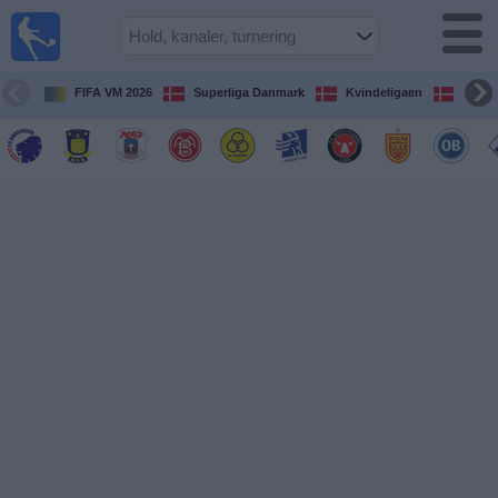
Fodbold
på TV
Oversigt over
FIFA VM 2026
Superliga Danmark
Kvindeligaen
DBU 
TV-
transmitterede
fodboldkampe
De
kommende
fodboldkampe
Hold
Ligaer
TV-
kanaler