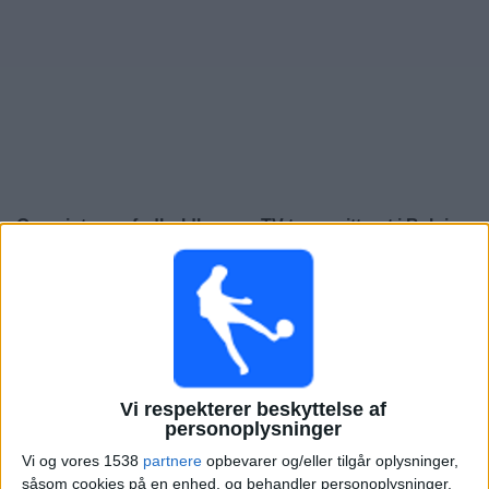
Nyheder
Widget
Oversigt over fodboldkampe, TV-transmitteret i
Belgien
Fredag, 25-09-2026
20:45
UEFA Nations League
Gruppefase
Italien
Belgien
Vi respekterer beskyttelse af
personoplysninger
Kanal endnu ikke bekræftet
Vi og vores 1538
partnere
opbevarer og/eller tilgår oplysninger,
såsom cookies på en enhed, og behandler personoplysninger,