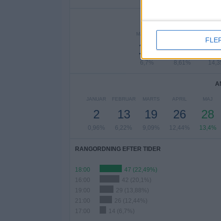
AN
MANDAG
TIRSDAG
ONS
FLE
14
18
3
6,7%
8,61%
14,
A
JANUAR
FEBRUAR
MARTS
APRIL
MAJ
2
13
19
26
28
0,96%
6,22%
9,09%
12,44%
13,4%
RANGORDNING EFTER TIDER
18:00
47 (22,49%)
16:00
42 (20,1%)
19:00
29 (13,88%)
21:00
26 (12,44%)
17:00
14 (6,7%)