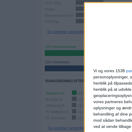
TV3+ Plus
98 (46,89%)
Norlys
39 (18,66%)
Elevensports.com
38 (18,18%)
TV2 Play
35 (16,75%)
Se komplet rangordning
105 Hjemmekampe
50,24%
104 Udekampe
49,76%
Vi og vores 1538
pa
personoplysninger, s
RANGORDNING EFTER HOLD
henblik på tilpasse
henblik på at udvikl
Randers FC
17 (8,13%)
geoplaceringsoplysni
Brondby IF
17 (8,13%)
vores partneres beha
Silkeborg IF
16 (7,66%)
oplysninger og ændr
FC Midtjylland
16 (7,66%)
behandling af dine p
FC Nordsjælland
15 (7,18%)
mod sådan behandli
ved at vende tilbage
Se komplet rangordning