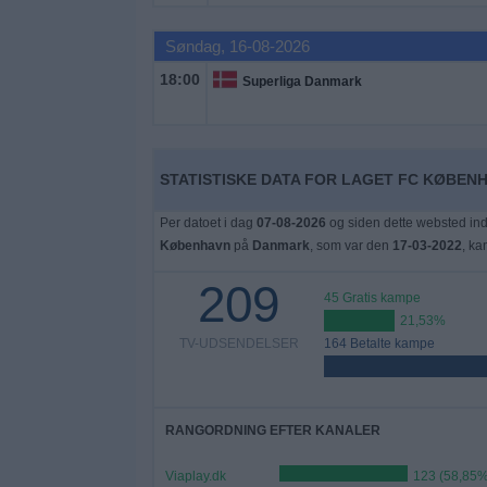
Nyheder
Søndag, 16-08-2026
Widget
18:00
Superliga Danmark
STATISTISKE DATA FOR LAGET FC KØBENH
Per datoet i dag
07-08-2026
og siden dette websted ind
København
på
Danmark
, som var den
17-03-2022
, ka
209
45 Gratis kampe
21,53%
TV-UDSENDELSER
164 Betalte kampe
RANGORDNING EFTER KANALER
Viaplay.dk
123 (58,85%