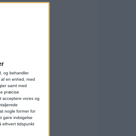
er
d, og behandler
t af en enhed, med
igter samt med
ge præcise
t acceptere vores og
etaljerede
t nogle former for
at gøre indsigelse
 ethvert tidspunkt