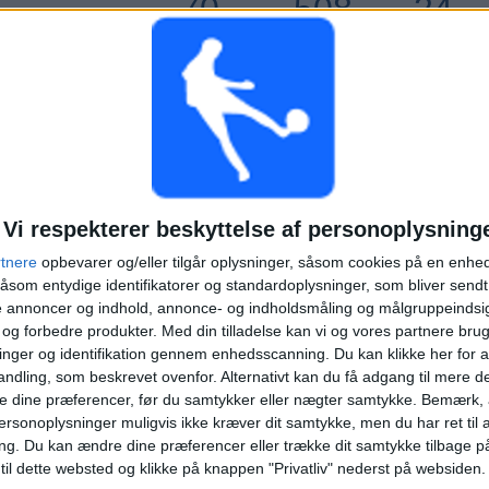
70
508
24
KONTINUERLIGT
UTEN GRATIS
TV-KANALER
BETALTE
KAMP
TOTAL
MAKSIMUM
TOTAL
4
17
51
Vi respekterer beskyttelse af personoplysning
KONKURRENCER
VS Randers FC
MODSTANDERE
rtnere
opbevarer og/eller tilgår oplysninger, såsom cookies på en enhe
åsom entydige identifikatorer og standardoplysninger, som bliver send
RANGORDNING EFTER KONKURRENCER
de annoncer og indhold, annonce- og indholdsmåling og målgruppeinds
e og forbedre produkter.
Med din tilladelse kan vi og vores partnere bru
Superliga Danmark
140 (66,99%)
nger og identifikation gennem enhedsscanning. Du kan klikke her for a
Champions League
33 (15,79%)
ndling, som beskrevet ovenfor. Alternativt kan du få adgang til mere d
DBU Pokalen
24 (11,48%)
e dine præferencer, før du samtykker eller nægter samtykke. Bemærk, a
Conference League
12 (5,74%)
ersonoplysninger muligvis ikke kræver dit samtykke, men du har ret til 
ng.
Du kan ændre dine præferencer eller trække dit samtykke tilbage på
Se komplet rangordning
 til dette websted og klikke på knappen "Privatliv" nederst på websiden.