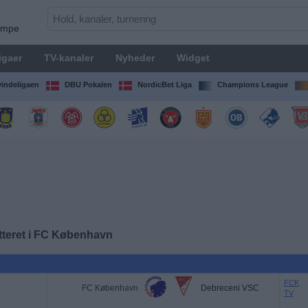
kampe
igaer
TV-kanaler
Nyheder
Widget
indeligaen
DBU Pokalen
NordicBet Liga
Champions League
teret i
FC København
FCK
FC København
Debreceni VSC
TV