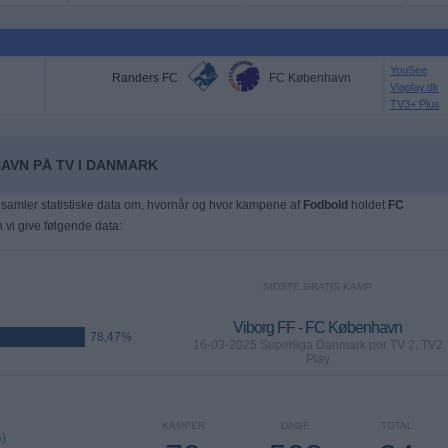
YouSee
Randers FC
FC København
Viaplay.dk
TV3+ Plus
AVN PÅ TV I DANMARK
samler statistiske data om, hvornår og hvor kampene af
Fodbold
holdet
FC
n vi give følgende data:
SIDSTE GRATIS KAMP
Viborg FF - FC København
78,47%
16-03-2025 Superliga Danmark por TV 2, TV2
Play
KAMPER
DAGE
TOTAL
)