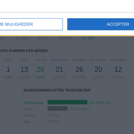
TAL KAMPER PER UGEDAG
DAG
TORSDAG
FREDAG
LØRDAG
SØNDAG
RE MULIGHEDER
ACCEPTER
0
24
13
24
86
35%
11,48%
6,22%
11,48%
41,15%
NTAL KAMPER PER MÅNED
JUNI
JULI
AUGUST
SEPTEMBER
OKTOBER
NOVEMBER
DECEMBER
1
13
28
21
26
20
12
0,48%
6,22%
13,4%
10,05%
12,44%
9,57%
5,74%
RANGORDNING EFTER TIDSPUNKTER
Eftermiddag
139 (66,51%)
Aften
70 (33,49%)
Morgen
0 (0%)
Nat
0 (0%)