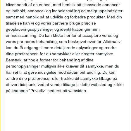
2. kvalifikationsrunde
bliver sendt af en enhed, med henblik på tilpassede annoncer
og indhold, annonce- og indholdsmåling og målgruppeindsigter
Mjällby AIF
samt med henblik på at udvikle og forbedre produkter.
Med din
Lincoln Red Imps
tilladelse kan vi og vores partnere bruge præcise
OneFootball PPV
geoplaceringsoplysninger og identifikation gennem
enhedsscanning. Du kan klikke her for at acceptere vores og
vores partneres behandling, som beskrevet ovenfor. Alternativt
Tirsdag, 14-07-2026
kan du få adgang til mere detaljerede oplysninger og ændre
18:00
Champions League
dine præferencer, før du samtykker eller nægter samtykke.
1st Qualifying Round
Bemærk, at nogle former for behandling af dine
personoplysninger muligvis ikke kræver dit samtykke, men du
Inter Club d'Escaldes
har ret til at gøre indsigelse mod sådan behandling.
Du kan
Lincoln Red Imps
ændre dine præferencer eller trække dit samtykke tilbage på
ethvert tidspunkt ved at vende tilbage til dette websted og klikke
OneFootball PPV
på knappen "Privatliv" nederst på websiden.
STATISTISKE DATA FOR LAGET LINCOLN RED IMPS PÅ TV
I DANMARK
Per datoet i dag
07-08-2026
og siden dette websted indsamler statistiske
data om, hvornår og hvor kampene af
Fodbold
holdet
Lincoln Red Imps