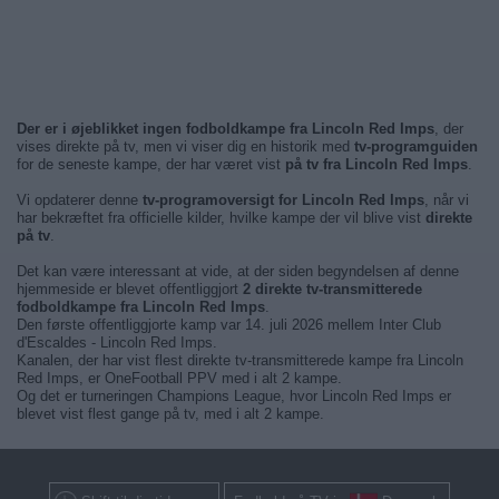
Der er i øjeblikket ingen fodboldkampe fra Lincoln Red Imps
, der
vises direkte på tv, men vi viser dig en historik med
tv-programguiden
for de seneste kampe, der har været vist
på tv fra Lincoln Red Imps
.
Vi opdaterer denne
tv-programoversigt for Lincoln Red Imps
, når vi
har bekræftet fra officielle kilder, hvilke kampe der vil blive vist
direkte
på tv
.
Det kan være interessant at vide, at der siden begyndelsen af denne
hjemmeside er blevet offentliggjort
2 direkte tv-transmitterede
fodboldkampe fra Lincoln Red Imps
.
Den første offentliggjorte kamp var 14. juli 2026 mellem Inter Club
d'Escaldes - Lincoln Red Imps.
Kanalen, der har vist flest direkte tv-transmitterede kampe fra Lincoln
Red Imps, er OneFootball PPV med i alt 2 kampe.
Og det er turneringen Champions League, hvor Lincoln Red Imps er
blevet vist flest gange på tv, med i alt 2 kampe.