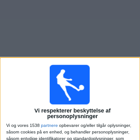
Nyheder
Widget
Oversigt over fodboldkampe, TV-transmitteret i
Lincoln
Red Imps
×
Lincoln Red Imps:
På nuværende tidspunkt er der ikke
nogen TV-transmitteret fodboldkamp. Du kan tjekke
historikken over fodboldkampe for at se tidligere TV-
transmitterede fodboldkampe.
Vi respekterer beskyttelse af
personoplysninger
Tirsdag, 21-07-2026
Vi og vores 1538
partnere
opbevarer og/eller tilgår oplysninger,
såsom cookies på en enhed, og behandler personoplysninger,
18:00
Champions League
såsom entydige identifikatorer og standardoplysninger, som