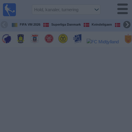
Fodbold
på TV
Oversigt over
FIFA VM 2026
Superliga Danmark
Kvindeligaen
DBU 
TV-
transmitterede
fodboldkampe
De
kommende
fodboldkampe
Hold
Ligaer
TV-
kanaler