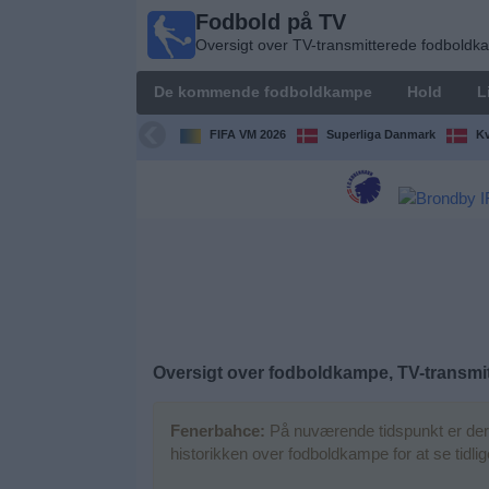
Fodbold på TV
Fodbold
Oversigt over TV-transmitterede fodbold
på TV
Oversigt over
De kommende fodboldkampe
Hold
L
TV-
transmitterede
FIFA VM 2026
Superliga Danmark
Kv
fodboldkampe
De
kommende
fodboldkampe
Hold
Ligaer
Oversigt over fodboldkampe, TV-transmit
TV-
Fenerbahce:
På nuværende tidspunkt er der 
kanaler
historikken over fodboldkampe for at se tidl