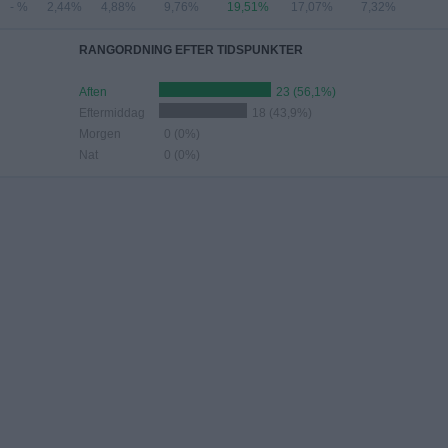
- %
2,44%
4,88%
9,76%
19,51%
17,07%
7,32%
RANGORDNING EFTER TIDSPUNKTER
Aften
23 (56,1%)
Eftermiddag
18 (43,9%)
Morgen
0 (0%)
Nat
0 (0%)