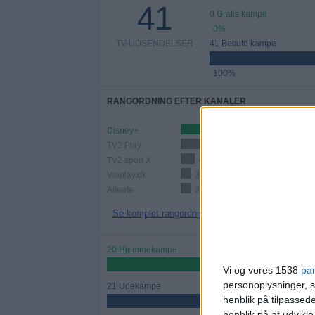
41
0 Gratis kampe
0%
TV-UDSENDELSER
41 Betalte kampe
100%
RANGORDNING EFTER KANALER
Disney+
20 (48,78%)
TV2 Play
18 (43,9%)
TV2 sport X
4 (9,76%)
Viaplay.dk
3 (7,32%)
Allente
3 (7,32%)
Se komplet rangordning
20 Hjemmekampe
48,78%
Vi og vores 1538
pa
personoplysninger, s
21 Udekampe
henblik på tilpasse
51,22%
henblik på at udvikl