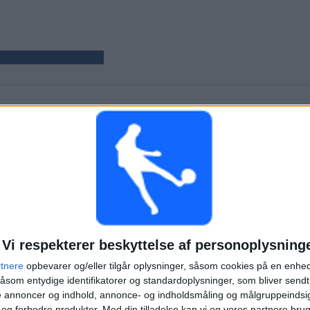
KAMPER
DAGE
TOTAL
41
1428
9
KONTINUERLIGT
UTEN GRATIS
TV-KANALER
BETALTE
KAMP
Vi respekterer beskyttelse af personoplysning
TOTAL
MAKSIMUM
TOTAL
rtnere
opbevarer og/eller tilgår oplysninger, såsom cookies på en enhe
3
2
28
åsom entydige identifikatorer og standardoplysninger, som bliver send
KONKURRENCER
VS Rennes
MODSTANDERE
de annoncer og indhold, annonce- og indholdsmåling og målgruppeinds
e og forbedre produkter.
Med din tilladelse kan vi og vores partnere bru