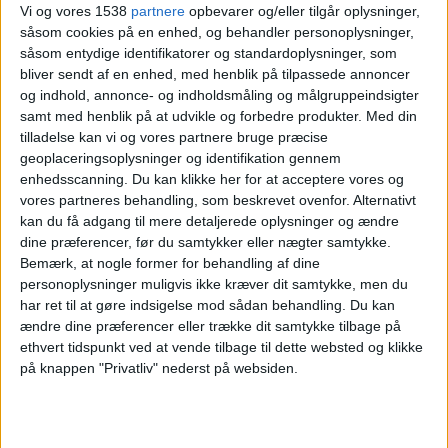
Vi og vores 1538
partnere
opbevarer og/eller tilgår oplysninger,
Real Madrid Kvinder
såsom cookies på en enhed, og behandler personoplysninger,
Granada Kvinder
såsom entydige identifikatorer og standardoplysninger, som
bliver sendt af en enhed, med henblik på tilpassede annoncer
DAZN Free (Se gratis)
og indhold, annonce- og indholdsmåling og målgruppeindsigter
samt med henblik på at udvikle og forbedre produkter.
Med din
Tirsdag, 26-05-2026
tilladelse kan vi og vores partnere bruge præcise
geoplaceringsoplysninger og identifikation gennem
19:00
Primera Division Kvinder
enhedsscanning. Du kan klikke her for at acceptere vores og
Badalona K
vores partneres behandling, som beskrevet ovenfor. Alternativt
kan du få adgang til mere detaljerede oplysninger og ændre
Real Madrid Kvinder
dine præferencer, før du samtykker eller nægter samtykke.
DAZN Free (Se gratis)
Bemærk, at nogle former for behandling af dine
personoplysninger muligvis ikke kræver dit samtykke, men du
Søndag, 10-05-2026
har ret til at gøre indsigelse mod sådan behandling.
Du kan
ændre dine præferencer eller trække dit samtykke tilbage på
17:00
Primera Division Kvinder
ethvert tidspunkt ved at vende tilbage til dette websted og klikke
på knappen "Privatliv" nederst på websiden.
Real Madrid Kvinder
Atletico Madrid K
DAZN Free (Se gratis)