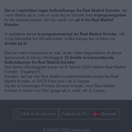
Der er i øjeblikket ingen fodboldkampe fra Real Madrid Kvinder
, der
vises direkte på tv, men vi viser dig en historik med
tv-programguiden
for de seneste kampe, der har været vist
på tv fra Real Madrid
Kvinder
.
Vi opdaterer denne
tv-programoversigt for Real Madrid Kvinder
, når
vi har bekræftet fra officielle kilder, hvilke kampe der vil blive vist
direkte på tv
.
Det kan være interessant at vide, at der siden begyndelsen af denne
hjemmeside er blevet offentliggjort
15 direkte tv-transmitterede
fodboldkampe fra Real Madrid Kvinder
.
Den første offentliggjorte kamp var 8. februar 2026 mellem Real Madrid
Kvinder - Espanyol K.
Kanalen, der har vist flest direkte tv-transmitterede kampe fra Real
Madrid Kvinder, er DAZN Free med i alt 11 kampe.
Og det er turneringen Primera Division Kvinder, hvor Real Madrid
Kvinder er blevet vist flest gange på tv, med i alt 11 kampe.
Skift til din tidszone
Fodbold på TV i
Danmark
© WOSTI 2026 |
wosti.com