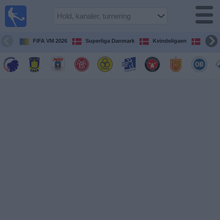
Fodbold
på TV
Oversigt over
FIFA VM 2026
Superliga Danmark
Kvindeligaen
DBU 
TV-
transmitterede
fodboldkampe
De
kommende
fodboldkampe
Hold
Ligaer
TV-
kanaler