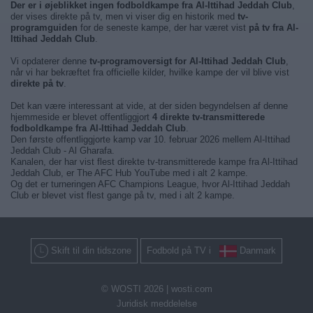
Der er i øjeblikket ingen fodboldkampe fra Al-Ittihad Jeddah Club
,
der vises direkte på tv, men vi viser dig en historik med
tv-
programguiden
for de seneste kampe, der har været vist
på tv fra Al-
Ittihad Jeddah Club
.
Vi opdaterer denne
tv-programoversigt for Al-Ittihad Jeddah Club
,
når vi har bekræftet fra officielle kilder, hvilke kampe der vil blive vist
direkte på tv
.
Det kan være interessant at vide, at der siden begyndelsen af denne
hjemmeside er blevet offentliggjort
4 direkte tv-transmitterede
fodboldkampe fra Al-Ittihad Jeddah Club
.
Den første offentliggjorte kamp var 10. februar 2026 mellem Al-Ittihad
Jeddah Club - Al Gharafa.
Kanalen, der har vist flest direkte tv-transmitterede kampe fra Al-Ittihad
Jeddah Club, er The AFC Hub YouTube med i alt 2 kampe.
Og det er turneringen AFC Champions League, hvor Al-Ittihad Jeddah
Club er blevet vist flest gange på tv, med i alt 2 kampe.
Skift til din tidszone
Fodbold på TV i
Danmark
© WOSTI 2026 |
wosti.com
Juridisk meddelelse