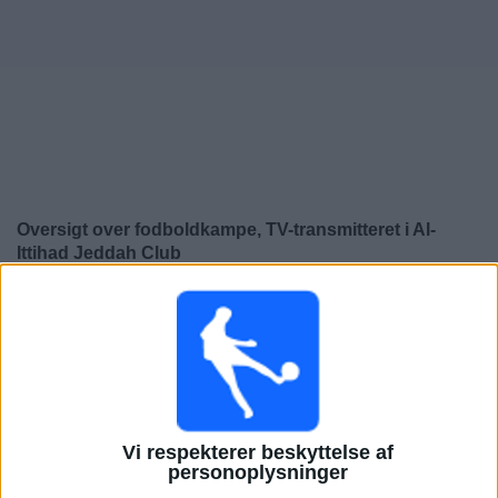
Nyheder
Widget
Oversigt over fodboldkampe, TV-transmitteret i
Al-
Ittihad Jeddah Club
×
Al-Ittihad Jeddah Club:
På nuværende tidspunkt er der
ikke nogen TV-transmitteret fodboldkamp. Du kan tjekke
historikken over fodboldkampe for at se tidligere TV-
transmitterede fodboldkampe.
Fredag, 06-03-2026
Vi respekterer beskyttelse af
personoplysninger
20:00
Saudi Pro League