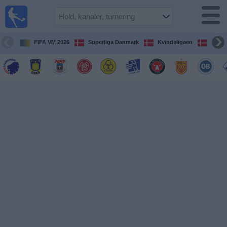
Fodbold
på TV
Oversigt over
FIFA VM 2026
Superliga Danmark
Kvindeligaen
DBU 
TV-
transmitterede
fodboldkampe
De
kommende
fodboldkampe
Hold
Ligaer
TV-
kanaler