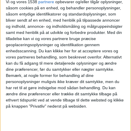
Vi og vores 1538
partnere
opbevarer og/eller tilgår oplysninger,
Al Ahli
såsom cookies på en enhed, og behandler personoplysninger,
såsom entydige identifikatorer og standardoplysninger, som
Al-Ittihad Jeddah Club
bliver sendt af en enhed, med henblik på tilpassede annoncer
OneFootball
og indhold, annonce- og indholdsmåling og målgruppeindsigter
samt med henblik på at udvikle og forbedre produkter.
Med din
Lørdag, 21-02-2026
tilladelse kan vi og vores partnere bruge præcise
geoplaceringsoplysninger og identifikation gennem
20:00
Saudi Pro League
enhedsscanning. Du kan klikke her for at acceptere vores og
vores partneres behandling, som beskrevet ovenfor. Alternativt
Al-Hilal
kan du få adgang til mere detaljerede oplysninger og ændre
Al-Ittihad Jeddah Club
dine præferencer, før du samtykker eller nægter samtykke.
OneFootball
Bemærk, at nogle former for behandling af dine
personoplysninger muligvis ikke kræver dit samtykke, men du
Tirsdag, 17-02-2026
har ret til at gøre indsigelse mod sådan behandling.
Du kan
ændre dine præferencer eller trække dit samtykke tilbage på
17:00
AFC Champions League
ethvert tidspunkt ved at vende tilbage til dette websted og klikke
på knappen "Privatliv" nederst på websiden.
Al Sadd
Al-Ittihad Jeddah Club
The AFC Hub YouTube