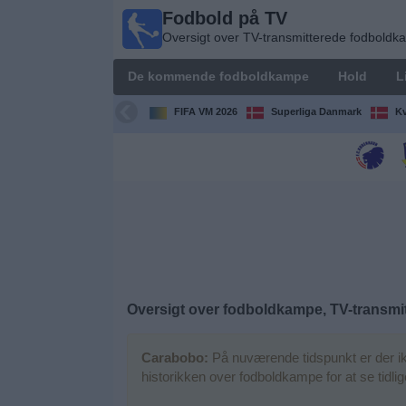
Fodbold på TV
Fodbold
Oversigt over TV-transmitterede fodbold
på TV
Oversigt over
De kommende fodboldkampe
Hold
L
TV-
transmitterede
FIFA VM 2026
Superliga Danmark
Kv
fodboldkampe
De
kommende
fodboldkampe
Hold
Ligaer
Oversigt over fodboldkampe, TV-transmit
TV-
Carabobo:
På nuværende tidspunkt er der i
kanaler
historikken over fodboldkampe for at se tidl