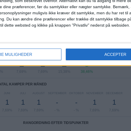
ndling, som beskrevet ovenfor. Alternativt kan du få adgang til mere d
Se komplet rangordning
e dine præferencer, før du samtykker eller nægter samtykke. Bemærk, a
ersonoplysninger muligvis ikke kræver dit samtykke, men du har ret til 
ng.
Du kan ændre dine præferencer eller trække dit samtykke tilbage på
 til dette websted og klikke på knappen "Privatliv" nederst på websiden.
TAL KAMPER PER UGEDAG
RE MULIGHEDER
ACCEPTER
SDAG
TORSDAG
FREDAG
LØRDAG
SØNDAG
-
1
1
2
5
 %
7,69%
7,69%
15,38%
38,46%
NTAL KAMPER PER MÅNED
JUNI
JULI
AUGUST
SEPTEMBER
OKTOBER
NOVEMBER
DECEMBER
1
1
1
-
-
1
1
7,69%
7,69%
7,69%
- %
- %
7,69%
7,69%
RANGORDNING EFTER TIDSPUNKTER