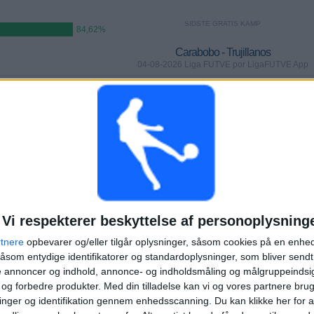
SIDSTE GRATIS KAMP
84,62%
Carabobo - Trujillanos
04-08-2026 Liga FUTVE por LigaFUTVE App
KAMPER
DAGE
TOTAL
 (84,62%)
0
2
2
KONTINUERLIGT
UTEN GRATIS
TV-KANALER
BETALTE
KAMP
TOTAL
MAKSIMUM
TOTAL
1
3
8
Vi respekterer beskyttelse af personoplysning
rtnere
opbevarer og/eller tilgår oplysninger, såsom cookies på en enhe
KONKURRENCER
VS Dep. Tachira
MODSTANDERE
åsom entydige identifikatorer og standardoplysninger, som bliver send
de annoncer og indhold, annonce- og indholdsmåling og målgruppeinds
RANGORDNING EFTER KONKURRENCER
e og forbedre produkter.
Med din tilladelse kan vi og vores partnere bru
nger og identifikation gennem enhedsscanning. Du kan klikke her for a
Liga FUTVE
13 (100%)