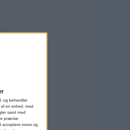
er
d, og behandler
t af en enhed, med
igter samt med
ge præcise
t acceptere vores og