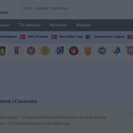
kampe
igaer
TV-kanaler
Nyheder
Widget
indeligaen
DBU Pokalen
NordicBet Liga
Champions League
teret i
Carabobo
×
kke nogen TV-transmitteret fodboldkamp. Du kan tjekke
igere TV-transmitterede fodboldkampe.