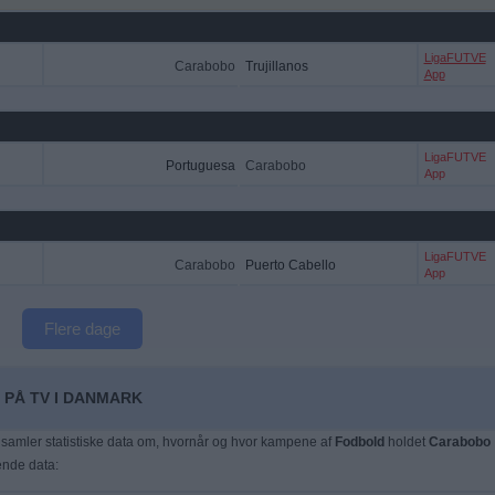
LigaFUTVE
Carabobo
Trujillanos
App
LigaFUTVE
Portuguesa
Carabobo
App
LigaFUTVE
Carabobo
Puerto Cabello
App
Flere dage
 PÅ TV I DANMARK
samler statistiske data om, hvornår og hvor kampene af
Fodbold
holdet
Carabobo
gende data: