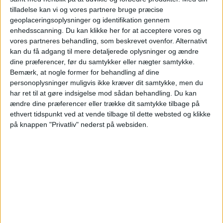
tilladelse kan vi og vores partnere bruge præcise
02:00
Ukrainian Premier League
geoplaceringsoplysninger og identifikation gennem
enhedsscanning. Du kan klikke her for at acceptere vores og
Karpaty Lviv
vores partneres behandling, som beskrevet ovenfor. Alternativt
FSC Bukovyna Chernivtsi
kan du få adgang til mere detaljerede oplysninger og ændre
dine præferencer, før du samtykker eller nægter samtykke.
OneFootball PPV
Bemærk, at nogle former for behandling af dine
personoplysninger muligvis ikke kræver dit samtykke, men du
har ret til at gøre indsigelse mod sådan behandling.
Du kan
STATISTISKE DATA FOR LAGET KARPATY LVIV PÅ TV I
ændre dine præferencer eller trække dit samtykke tilbage på
DANMARK
ethvert tidspunkt ved at vende tilbage til dette websted og klikke
på knappen "Privatliv" nederst på websiden.
Per datoet i dag
06-08-2026
og siden dette websted indsamler statistiske
data om, hvornår og hvor kampene af
Fodbold
holdet
Karpaty Lviv
på
Danmark
, som var den
03-08-2024
, kan vi give følgende data:
54
TV-UDSENDELSER
0 Gratis kampe
0%