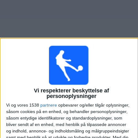
Nyheder
Widget
Oversigt over fodboldkampe, TV-transmitteret i
Karpaty
Lviv
Mandag, 10-08-2026
Vi respekterer beskyttelse af
17:00
Ukrainian Premier League
personoplysninger
Vi og vores 1538
partnere
opbevarer og/eller tilgår oplysninger,
Karpaty Lviv
såsom cookies på en enhed, og behandler personoplysninger,
LNZ Cherkasy
såsom entydige identifikatorer og standardoplysninger, som
OneFootball PPV
bliver sendt af en enhed, med henblik på tilpassede annoncer
og indhold, annonce- og indholdsmåling og målgruppeindsigter
samt med henblik på at udvikle og forbedre produkter.
Med din
Lørdag, 15-08-2026