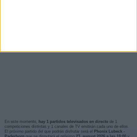
En este momento,
hay 1 partidos televisados en directo
de 1
competiciones distintas y 1 canales de TV emitirán cada uno de ellos.
El próximo partido del que podrás disfrutar será el
Phonix Lubeck -
Paderborn
que se disputará el próximo
23. august 2026 a las 18:00
y