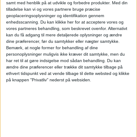
samt med henblik på at udvikle og forbedre produkter.
Med din
STATISTISKE DATA FOR LAGET PADERBORN PÅ TV I
tilladelse kan vi og vores partnere bruge præcise
DANMARK
geoplaceringsoplysninger og identifikation gennem
enhedsscanning. Du kan klikke her for at acceptere vores og
Per datoet i dag
08-08-2026
og siden dette websted indsamler statistiske
vores partneres behandling, som beskrevet ovenfor. Alternativt
data om, hvornår og hvor kampene af
Fodbold
holdet
Paderborn
på
kan du få adgang til mere detaljerede oplysninger og ændre
Danmark
, som var den
20-03-2022
, kan vi give følgende data:
dine præferencer, før du samtykker eller nægter samtykke.
151
Bemærk, at nogle former for behandling af dine
personoplysninger muligvis ikke kræver dit samtykke, men du
har ret til at gøre indsigelse mod sådan behandling.
Du kan
TV-UDSENDELSER
ændre dine præferencer eller trække dit samtykke tilbage på
3 Gratis kampe
ethvert tidspunkt ved at vende tilbage til dette websted og klikke
1,99%
på knappen "Privatliv" nederst på websiden.
148 Betalte kampe
98,01%
SIDSTE GRATIS KAMP
Freiburg - Paderborn
01-11-2023 Tyske Pokal por German Football YouTube
RANGORDNING EFTER KANALER