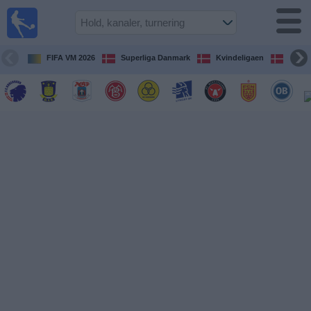
Fodbold
på TV
Oversigt over
FIFA VM 2026
Superliga Danmark
Kvindeligaen
DBU 
TV-
transmitterede
fodboldkampe
De
kommende
fodboldkampe
Hold
Ligaer
TV-
kanaler