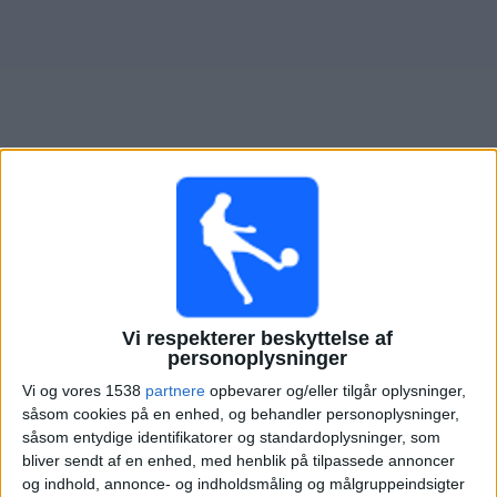
Nyheder
Widget
Oversigt over fodboldkampe, TV-transmitteret i
Paderborn
Søndag, 23-08-2026
18:00
Tyske Pokal
Vi respekterer beskyttelse af
personoplysninger
Phonix Lubeck
Vi og vores 1538
partnere
opbevarer og/eller tilgår oplysninger,
Paderborn
såsom cookies på en enhed, og behandler personoplysninger,
såsom entydige identifikatorer og standardoplysninger, som
OneFootball PPV
bliver sendt af en enhed, med henblik på tilpassede annoncer
og indhold, annonce- og indholdsmåling og målgruppeindsigter