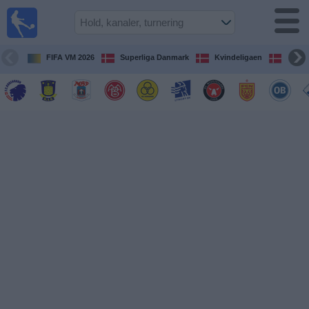
Fodbold
på TV
Oversigt over
FIFA VM 2026
Superliga Danmark
Kvindeligaen
DBU 
TV-
transmitterede
fodboldkampe
De
kommende
fodboldkampe
Hold
Ligaer
TV-
kanaler