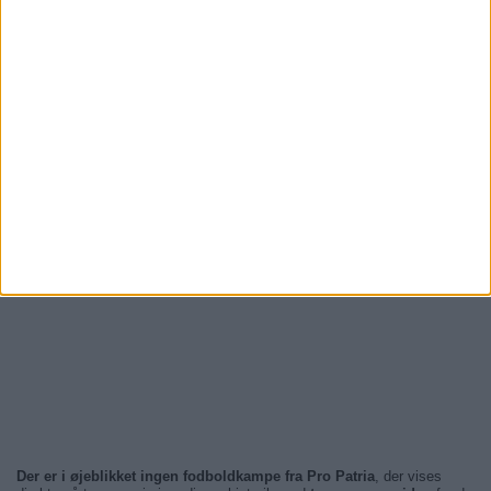
Der er i øjeblikket ingen fodboldkampe fra Pro Patria
, der vises