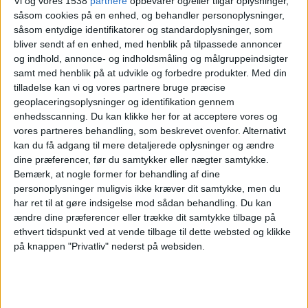
Vi og vores 1538
partnere
opbevarer og/eller tilgår oplysninger,
såsom cookies på en enhed, og behandler personoplysninger,
Triestina
såsom entydige identifikatorer og standardoplysninger, som
Pro Patria
bliver sendt af en enhed, med henblik på tilpassede annoncer
FIFA+
og indhold, annonce- og indholdsmåling og målgruppeindsigter
samt med henblik på at udvikle og forbedre produkter.
Med din
Søndag, 12-10-2025
tilladelse kan vi og vores partnere bruge præcise
geoplaceringsoplysninger og identifikation gennem
20:30
Lega Pro - Oprykning - Play Offs
enhedsscanning. Du kan klikke her for at acceptere vores og
vores partneres behandling, som beskrevet ovenfor. Alternativt
Pro Patria
kan du få adgang til mere detaljerede oplysninger og ændre
Union Brescia
dine præferencer, før du samtykker eller nægter samtykke.
OneFootball PPV
Bemærk, at nogle former for behandling af dine
personoplysninger muligvis ikke kræver dit samtykke, men du
har ret til at gøre indsigelse mod sådan behandling.
Du kan
Lørdag, 22-04-2023
ændre dine præferencer eller trække dit samtykke tilbage på
17:30
Lega Pro - Oprykning - Play Offs
ethvert tidspunkt ved at vende tilbage til dette websted og klikke
på knappen "Privatliv" nederst på websiden.
Sangiuliano City
Pro Patria
Elevensports.com