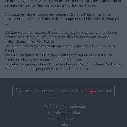
direkte på tv, men vi viser dig en historik med
tv-programguiden
for de
seneste kampe, der har været vist
på tv fra Pro Patria
.
Vi opdaterer denne
tv-programoversigt for Pro Patria
, når vi har
bekræftet fra officielle kilder, hvilke kampe der vil blive vist
direkte på
tv
.
Det kan være interessant at vide, at der siden begyndelsen af denne
hjemmeside er blevet offentliggjort
44 direkte tv-transmitterede
fodboldkampe fra Pro Patria
.
Den første offentliggjorte kamp var 1. maj 2022 mellem Lecco - Pro
Patria.
Kanalen, der har vist flest direkte tv-transmitterede kampe fra Pro
Patria, er Elevensports.com med i alt 40 kampe.
Og det er turneringen Lega Pro - Oprykning - Play Offs, hvor Pro Patria
er blevet vist flest gange på tv, med i alt 42 kampe.
Skift til din tidszone
Fodbold på TV i
Danmark
© WOSTI 2026 |
wosti.com
Juridisk meddelelse
Política de cookies
Links