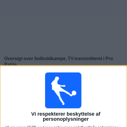
Nyheder
Widget
Oversigt over fodboldkampe, TV-transmitteret i
Pro
Patria
×
Pro Patria:
På nuværende tidspunkt er der ikke nogen
TV-transmitteret fodboldkamp. Du kan tjekke historikken
over fodboldkampe for at se tidligere TV-transmitterede
fodboldkampe.
Vi respekterer beskyttelse af
Fredag, 28-11-2025
personoplysninger
20:30
Lega Pro - Oprykning - Play Offs