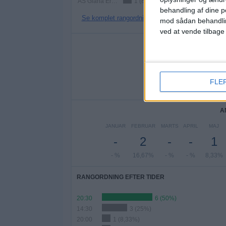
AS Giana Erminio
1 (8,33%)
behandling af dine p
Se komplet rangordning
mod sådan behandli
ved at vende tilbage
AN
MANDAG
TIRSDAG
O
2
1
FLE
16,67%
8,33%
1
A
JANUAR
FEBRUAR
MARTS
APRIL
MAJ
-
2
-
-
1
- %
16,67%
- %
- %
8,33%
RANGORDNING EFTER TIDER
20:30
6 (50%)
14:30
3 (25%)
20:00
1 (8,33%)