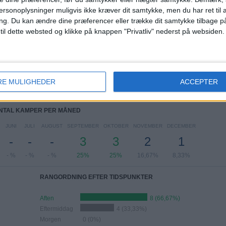
ersonoplysninger muligvis ikke kræver dit samtykke, men du har ret til 
ng.
Du kan ændre dine præferencer eller trække dit samtykke tilbage på
 til dette websted og klikke på knappen "Privatliv" nederst på websiden.
TAL KAMPER PER UGEDAG
NSDAG
TORSDAG
FREDAG
LØRDAG
SØNDAG
2
1
-
3
3
RE MULIGHEDER
ACCEPTER
6,67%
8,33%
- %
25%
25%
NTAL KAMPER PER MÅNED
JUNI
JULI
AUGUST
SEPTEMBER
OKTOBER
NOVEMBER
DECEMBER
-
-
-
3
3
2
1
- %
- %
- %
25%
25%
16,67%
8,33%
RANGORDNING EFTER TIDSPUNKTER
Aften
8 (66,67%)
Eftermiddag
4 (33,33%)
Morgen
0 (0%)