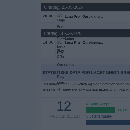
Nyheder
Onsdag, 20-05-2026
20:00
Lega Pro - Oprykning - Play Offs
Widget
Lørdag, 28-02-2026
14:30
Lega Pro - Oprykning - Play Offs
STATISTISKE DATA FOR LAGET UNION BRE
Per datoet i dag
06-08-2026
og siden dette websted ind
Brescia
på
Danmark
, som var den
06-09-2025
, kan vi
12
4 Gratis kampe
33,33%
TV-UDSENDELSER
8 Betalte kampe