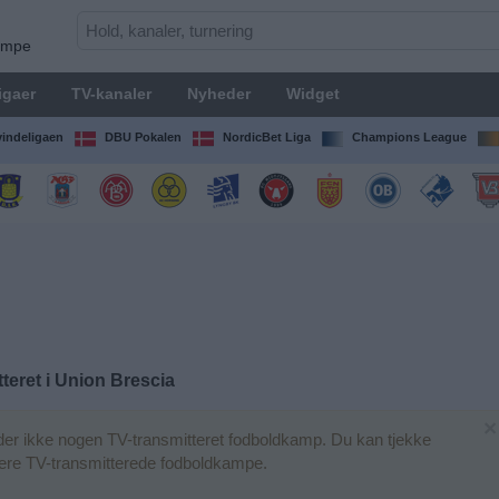
kampe
igaer
TV-kanaler
Nyheder
Widget
indeligaen
DBU Pokalen
NordicBet Liga
Champions League
teret i
Union Brescia
×
er ikke nogen TV-transmitteret fodboldkamp. Du kan tjekke
igere TV-transmitterede fodboldkampe.