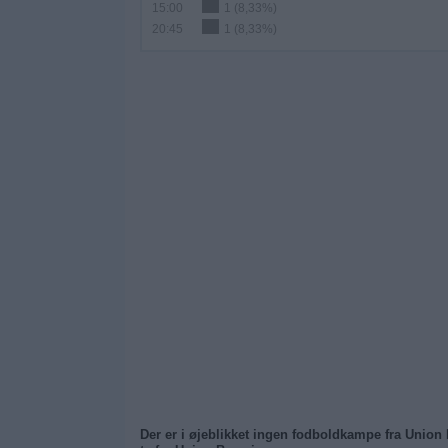
15:00
1 (8,33%)
20:45
1 (8,33%)
Der er i øjeblikket ingen fodboldkampe fra Union 