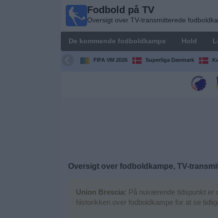
Fodbold på TV
Fodbold
Oversigt over TV-transmitterede fodbold
på TV
Oversigt over
De kommende fodboldkampe
Hold
L
TV-
transmitterede
FIFA VM 2026
Superliga Danmark
Kv
fodboldkampe
De
kommende
fodboldkampe
Hold
Ligaer
Oversigt over fodboldkampe, TV-transmit
TV-
Union Brescia:
På nuværende tidspunkt er d
kanaler
historikken over fodboldkampe for at se tidl