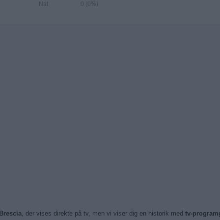
Nat
0 (0%)
Brescia
, der vises direkte på tv, men vi viser dig en historik med
tv-program