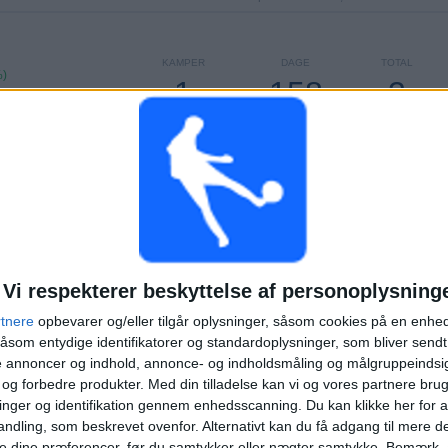
KAMPER
DAGE
TOTAL
%)
1
158
3
KONTINUERLIGT
UTEN GRATIS
TV-KANALER
BETALTE
KAMP
TOTAL
MAKSIMUM
TOTAL
2
1
12
KONKURRENCER
VS Virtus
MODSTANDERE
Verona
Vi respekterer beskyttelse af personoplysning
rtnere
opbevarer og/eller tilgår oplysninger, såsom cookies på en enhe
RANGORDNING EFTER KONKURRENCER
åsom entydige identifikatorer og standardoplysninger, som bliver send
de annoncer og indhold, annonce- og indholdsmåling og målgruppeinds
Lega Pro - Oprykning - Play Offs
10 (83,33%)
e og forbedre produkter.
Med din tilladelse kan vi og vores partnere bru
Coppa Italia Serie C
2 (16,67%)
nger og identifikation gennem enhedsscanning. Du kan klikke her for a
Se komplet rangordning
ndling, som beskrevet ovenfor. Alternativt kan du få adgang til mere d
e dine præferencer, før du samtykker eller nægter samtykke. Bemærk, a