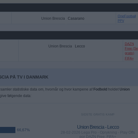
OneFootball
Union Brescia
Casarano
PPV
DAZN
Union Brescia
Lecco
Free (Se
gratis)
FIFA+
SCIA PÅ TV I DANMARK
samler statistiske data om, hvornår og hvor kampene af
Fodbold
holdet
Union
 give følgende data:
SIDSTE GRATIS KAMP
Union Brescia - Lecco
66,67%
28-02-2026 Lega Pro - Oprykning - Play Offs
por DAZN Free, FIFA+