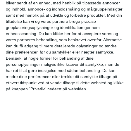
bliver sendt af en enhed, med henblik på tilpassede annoncer
og indhold, annonce- og indholdsmåling og målgruppeindsigter
20:00
Primera Nacional
samt med henblik på at udvikle og forbedre produkter.
Med din
Chacarita Juniors
tilladelse kan vi og vores partnere bruge præcise
geoplaceringsoplysninger og identifikation gennem
Club A. Guemes
enhedsscanning. Du kan klikke her for at acceptere vores og
LPF Play
vores partneres behandling, som beskrevet ovenfor. Alternativt
kan du få adgang til mere detaljerede oplysninger og ændre
Mandag, 24-08-2026
dine præferencer, før du samtykker eller nægter samtykke.
Bemærk, at nogle former for behandling af dine
21:00
Primera Nacional
personoplysninger muligvis ikke kræver dit samtykke, men du
har ret til at gøre indsigelse mod sådan behandling.
Du kan
Club A. Guemes
ændre dine præferencer eller trække dit samtykke tilbage på
Atl. Rafaela
ethvert tidspunkt ved at vende tilbage til dette websted og klikke
på knappen "Privatliv" nederst på websiden.
LPF Play
Flere dage
STATISTISKE DATA FOR LAGET CLUB A. GUEMES PÅ TV I
DANMARK