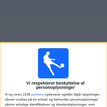
Nyheder
Widget
Oversigt over fodboldkampe, TV-transmitteret i
Club A.
Guemes
Lørdag, 15-08-2026
21:00
Primera Nacional
CA Mitre
Vi respekterer beskyttelse af
personoplysninger
Club A. Guemes
Vi og vores 1538
partnere
opbevarer og/eller tilgår oplysninger,
LPF Play
såsom cookies på en enhed, og behandler personoplysninger,
såsom entydige identifikatorer og standardoplysninger, som
Onsdag, 19-08-2026