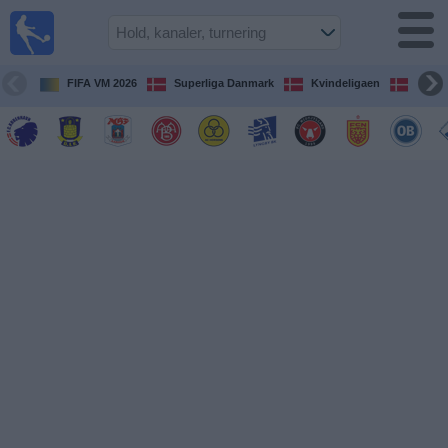
Fodbold
på TV
Oversigt over
FIFA VM 2026
Superliga Danmark
Kvindeligaen
DBU 
TV-
transmitterede
fodboldkampe
De
kommende
fodboldkampe
Hold
Ligaer
TV-
kanaler