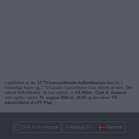
I øjeblikket er der
13 TV-transmitterede fodboldkampe liv
e fra 1
forskellige ligaer og 1 TV-kanaler transmitterer hver eneste af dem. Det
næste fodboldkamp, du kan opleve, er
CA Mitre - Club A. Guemes
som spilles næste
15. august 2026 kl. 21:00
og den bliver
TV-
transmitteret af LPF Play
Skift til din tidszone
Fodbold på TV i
Danmark