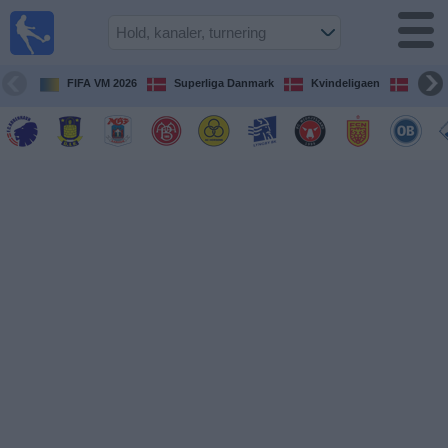
Fodbold
på TV
Oversigt over
FIFA VM 2026
Superliga Danmark
Kvindeligaen
DBU 
TV-
transmitterede
fodboldkampe
De
kommende
fodboldkampe
Hold
Ligaer
TV-
kanaler