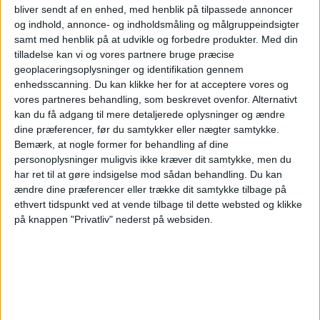
bliver sendt af en enhed, med henblik på tilpassede annoncer
21:00
Primera Nacional
og indhold, annonce- og indholdsmåling og målgruppeindsigter
samt med henblik på at udvikle og forbedre produkter.
Med din
CA Mitre
tilladelse kan vi og vores partnere bruge præcise
geoplaceringsoplysninger og identifikation gennem
Club A. Guemes
enhedsscanning. Du kan klikke her for at acceptere vores og
LPF Play
vores partneres behandling, som beskrevet ovenfor. Alternativt
kan du få adgang til mere detaljerede oplysninger og ændre
Lørdag, 22-08-2026
dine præferencer, før du samtykker eller nægter samtykke.
Bemærk, at nogle former for behandling af dine
00:00
Primera Nacional
personoplysninger muligvis ikke kræver dit samtykke, men du
har ret til at gøre indsigelse mod sådan behandling.
Du kan
Deportivo Madryn
ændre dine præferencer eller trække dit samtykke tilbage på
CA Mitre
ethvert tidspunkt ved at vende tilbage til dette websted og klikke
LPF Play
på knappen "Privatliv" nederst på websiden.
Flere dage
STATISTISKE DATA FOR LAGET CA MITRE PÅ TV I
DANMARK