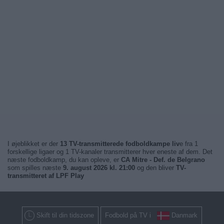
I øjeblikket er der
13 TV-transmitterede fodboldkampe liv
e fra 1
forskellige ligaer og 1 TV-kanaler transmitterer hver eneste af dem. Det
næste fodboldkamp, du kan opleve, er
CA Mitre - Def. de Belgrano
som spilles næste
9. august 2026 kl. 21:00
og den bliver
TV-
transmitteret af LPF Play
Skift til din tidszone
Fodbold på TV i
Danmark