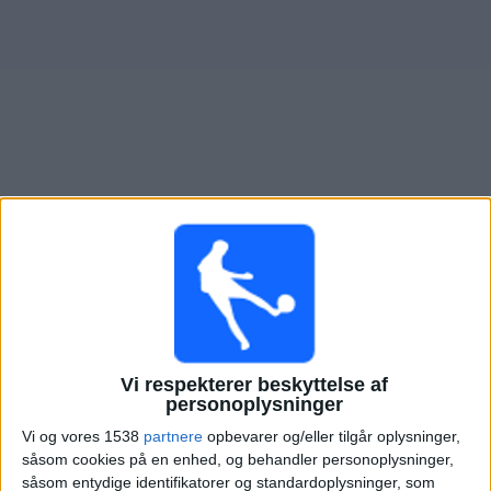
Nyheder
Widget
Oversigt over fodboldkampe, TV-transmitteret i
CA
Mitre
Søndag, 09-08-2026
21:00
Primera Nacional
CA Mitre
Vi respekterer beskyttelse af
personoplysninger
Def. de Belgrano
LPF Play
Vi og vores 1538
partnere
opbevarer og/eller tilgår oplysninger,
såsom cookies på en enhed, og behandler personoplysninger,
såsom entydige identifikatorer og standardoplysninger, som
Lørdag, 15-08-2026