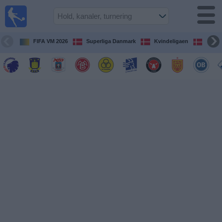
Fodbold
på TV
Oversigt over
FIFA VM 2026
Superliga Danmark
Kvindeligaen
DBU 
TV-
transmitterede
fodboldkampe
De
kommende
fodboldkampe
Hold
Ligaer
TV-
kanaler