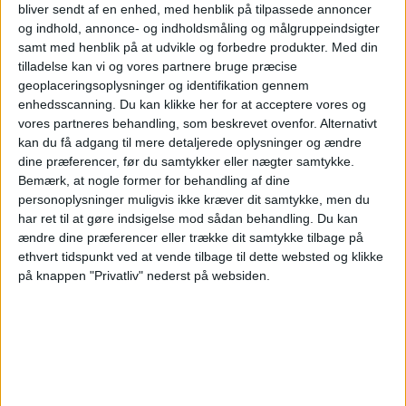
bliver sendt af en enhed, med henblik på tilpassede annoncer
og indhold, annonce- og indholdsmåling og målgruppeindsigter
00:00
Primera Nacional
samt med henblik på at udvikle og forbedre produkter.
Med din
Temperley
tilladelse kan vi og vores partnere bruge præcise
geoplaceringsoplysninger og identifikation gennem
Los Andes
enhedsscanning. Du kan klikke her for at acceptere vores og
LPF Play
vores partneres behandling, som beskrevet ovenfor. Alternativt
kan du få adgang til mere detaljerede oplysninger og ændre
Søndag, 23-08-2026
dine præferencer, før du samtykker eller nægter samtykke.
Bemærk, at nogle former for behandling af dine
21:00
Primera Nacional
personoplysninger muligvis ikke kræver dit samtykke, men du
har ret til at gøre indsigelse mod sådan behandling.
Du kan
Temperley
ændre dine præferencer eller trække dit samtykke tilbage på
Midland
ethvert tidspunkt ved at vende tilbage til dette websted og klikke
på knappen "Privatliv" nederst på websiden.
LPF Play
STATISTISKE DATA FOR LAGET TEMPERLEY PÅ TV I
DANMARK
Per datoet i dag
06-08-2026
og siden dette websted indsamler statistiske