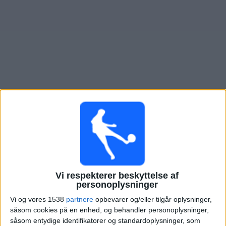
Nyheder
Widget
Oversigt over fodboldkampe, TV-transmitteret i
Temperley
Søndag, 09-08-2026
19:00
Primera Nacional
Atletico Atlanta
Vi respekterer beskyttelse af
personoplysninger
Temperley
Vi og vores 1538
partnere
opbevarer og/eller tilgår oplysninger,
LPF Play
såsom cookies på en enhed, og behandler personoplysninger,
såsom entydige identifikatorer og standardoplysninger, som
Mandag, 17-08-2026