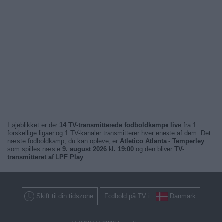
I øjeblikket er der
14 TV-transmitterede fodboldkampe liv
e fra 1
forskellige ligaer og 1 TV-kanaler transmitterer hver eneste af dem. Det
næste fodboldkamp, du kan opleve, er
Atletico Atlanta - Temperley
som spilles næste
9. august 2026 kl. 19:00
og den bliver
TV-
transmitteret af LPF Play
Skift til din tidszone
Fodbold på TV i
Danmark