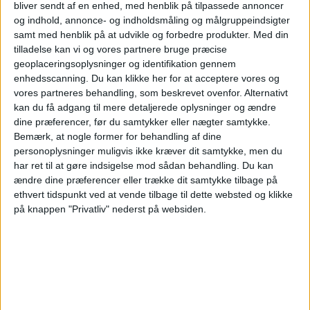
bliver sendt af en enhed, med henblik på tilpassede annoncer
og indhold, annonce- og indholdsmåling og målgruppeindsigter
20:00
Primera Nacional
samt med henblik på at udvikle og forbedre produkter.
Med din
tilladelse kan vi og vores partnere bruge præcise
Ferro Carril Oeste
geoplaceringsoplysninger og identifikation gennem
Atletico Atlanta
enhedsscanning. Du kan klikke her for at acceptere vores og
LPF Play
vores partneres behandling, som beskrevet ovenfor. Alternativt
kan du få adgang til mere detaljerede oplysninger og ændre
dine præferencer, før du samtykker eller nægter samtykke.
Lørdag, 22-08-2026
Bemærk, at nogle former for behandling af dine
20:30
Primera Nacional
personoplysninger muligvis ikke kræver dit samtykke, men du
har ret til at gøre indsigelse mod sådan behandling.
Du kan
Nueva Chicago
ændre dine præferencer eller trække dit samtykke tilbage på
Atletico Atlanta
ethvert tidspunkt ved at vende tilbage til dette websted og klikke
på knappen "Privatliv" nederst på websiden.
LPF Play
Flere dage
STATISTISKE DATA FOR LAGET ATLETICO ATLANTA PÅ TV
I DANMARK