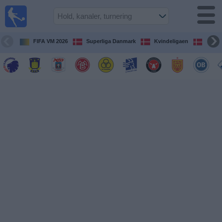
Fodbold
på TV
Oversigt over
FIFA VM 2026
Superliga Danmark
Kvindeligaen
DBU 
TV-
transmitterede
fodboldkampe
De
kommende
fodboldkampe
Hold
Ligaer
TV-
kanaler