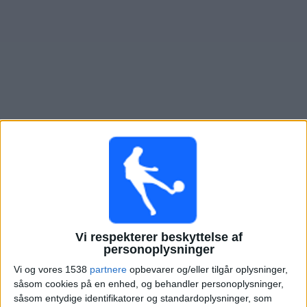
Nyheder
Widget
Oversigt over fodboldkampe, TV-transmitteret i
Atletico
Atlanta
I morgen søndag, 09-08-2026
19:00
Primera Nacional
Atletico Atlanta
Vi respekterer beskyttelse af
personoplysninger
Temperley
Vi og vores 1538
partnere
opbevarer og/eller tilgår oplysninger,
LPF Play
såsom cookies på en enhed, og behandler personoplysninger,
såsom entydige identifikatorer og standardoplysninger, som
Lørdag, 15-08-2026