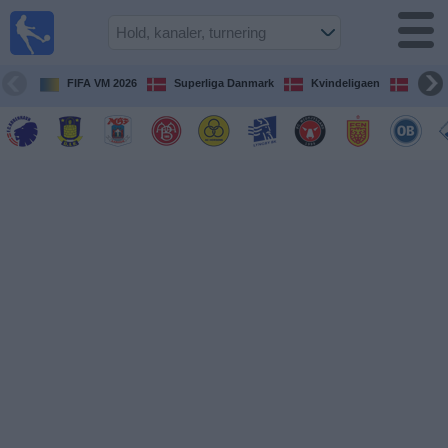
Fodbold
på TV
Oversigt over
FIFA VM 2026
Superliga Danmark
Kvindeligaen
DBU 
TV-
transmitterede
fodboldkampe
De
kommende
fodboldkampe
Hold
Ligaer
TV-
kanaler