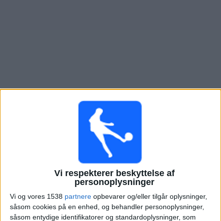
Nyheder
Widget
Oversigt over fodboldkampe, TV-transmitteret i
Estudiantes BA
Lørdag, 15-08-2026
20:00
Primera Nacional
Estudiantes BA
Vi respekterer beskyttelse af
personoplysninger
Chacarita Juniors
Vi og vores 1538
partnere
opbevarer og/eller tilgår oplysninger,
LPF Play
såsom cookies på en enhed, og behandler personoplysninger,
såsom entydige identifikatorer og standardoplysninger, som
Søndag, 23-08-2026