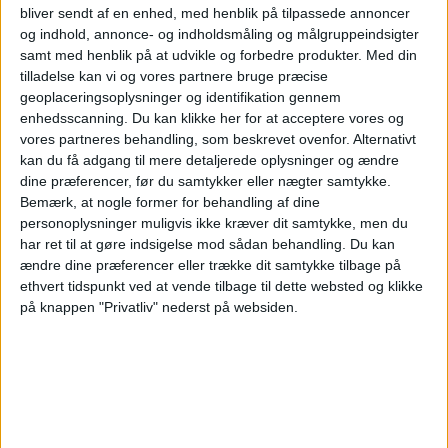
bliver sendt af en enhed, med henblik på tilpassede annoncer
03:00
Primera Nacional
og indhold, annonce- og indholdsmåling og målgruppeindsigter
samt med henblik på at udvikle og forbedre produkter.
Med din
CA Central Norte
tilladelse kan vi og vores partnere bruge præcise
geoplaceringsoplysninger og identifikation gennem
Estudiantes BA
enhedsscanning. Du kan klikke her for at acceptere vores og
LPF Play
vores partneres behandling, som beskrevet ovenfor. Alternativt
kan du få adgang til mere detaljerede oplysninger og ændre
Lørdag, 29-08-2026
dine præferencer, før du samtykker eller nægter samtykke.
Bemærk, at nogle former for behandling af dine
22:00
Primera Nacional
personoplysninger muligvis ikke kræver dit samtykke, men du
har ret til at gøre indsigelse mod sådan behandling.
Du kan
Estudiantes BA
ændre dine præferencer eller trække dit samtykke tilbage på
Ferro Carril Oeste
ethvert tidspunkt ved at vende tilbage til dette websted og klikke
LPF Play
på knappen "Privatliv" nederst på websiden.
Flere dage
STATISTISKE DATA FOR LAGET ESTUDIANTES BA PÅ TV I
DANMARK