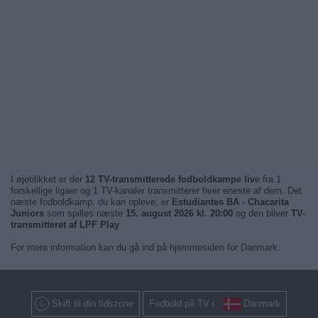
I øjeblikket er der
12 TV-transmitterede fodboldkampe liv
e fra 1
forskellige ligaer og 1 TV-kanaler transmitterer hver eneste af dem. Det
næste fodboldkamp, du kan opleve, er
Estudiantes BA - Chacarita
Juniors
som spilles næste
15. august 2026 kl. 20:00
og den bliver
TV-
transmitteret af LPF Play
For mere information kan du gå ind på hjemmesiden for Danmark.
Skift til din tidszone
Fodbold på TV i
Danmark