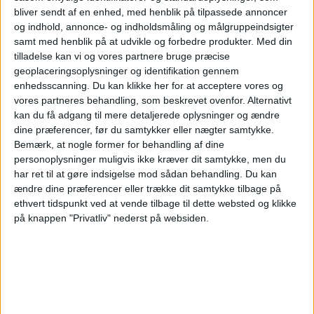
bliver sendt af en enhed, med henblik på tilpassede annoncer
21:00
Primera Nacional
og indhold, annonce- og indholdsmåling og målgruppeindsigter
samt med henblik på at udvikle og forbedre produkter.
Med din
Gimnasia Jujuy
tilladelse kan vi og vores partnere bruge præcise
Chaco For Ever
geoplaceringsoplysninger og identifikation gennem
enhedsscanning. Du kan klikke her for at acceptere vores og
LPF Play
vores partneres behandling, som beskrevet ovenfor. Alternativt
kan du få adgang til mere detaljerede oplysninger og ændre
Lørdag, 22-08-2026
dine præferencer, før du samtykker eller nægter samtykke.
Bemærk, at nogle former for behandling af dine
22:00
Primera Nacional
personoplysninger muligvis ikke kræver dit samtykke, men du
har ret til at gøre indsigelse mod sådan behandling.
Du kan
Patronato
ændre dine præferencer eller trække dit samtykke tilbage på
Gimnasia Jujuy
ethvert tidspunkt ved at vende tilbage til dette websted og klikke
på knappen "Privatliv" nederst på websiden.
LPF Play
Flere dage
STATISTISKE DATA FOR LAGET GIMNASIA JUJUY PÅ TV I