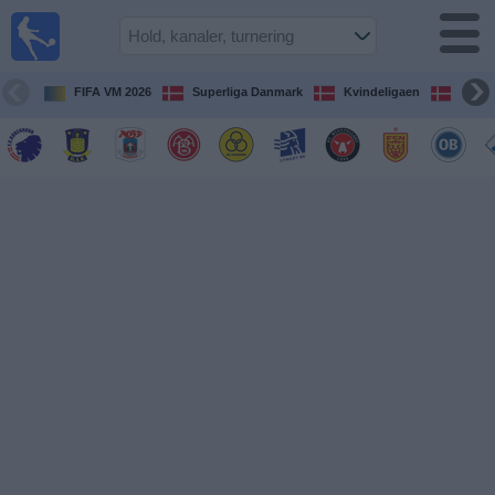
Fodbold
på TV
Oversigt over
FIFA VM 2026
Superliga Danmark
Kvindeligaen
DBU 
TV-
transmitterede
fodboldkampe
De
kommende
fodboldkampe
Hold
Ligaer
TV-
kanaler