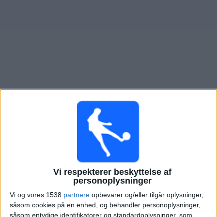
Nyheder
Widget
Oversigt over fodboldkampe, TV-transmitteret i
Gimnasia Jujuy
Mandag, 10-08-2026
20:00
Primera Nacional
Gimnasia Jujuy
Vi respekterer beskyttelse af
Tristan Suarez
personoplysninger
LPF Play
Vi og vores 1538
partnere
opbevarer og/eller tilgår oplysninger,
såsom cookies på en enhed, og behandler personoplysninger,
såsom entydige identifikatorer og standardoplysninger, som
Søndag, 16-08-2026