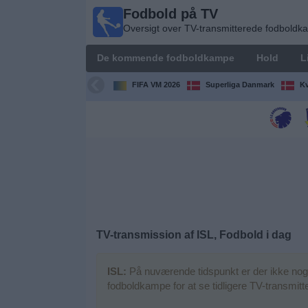
Fodbold på TV
Fodbold
Oversigt over TV-transmitterede fodbold
på TV
Oversigt over
De kommende fodboldkampe
Hold
L
TV-
transmitterede
FIFA VM 2026
Superliga Danmark
Kv
fodboldkampe
De
kommende
fodboldkampe
Hold
Ligaer
TV-transmission af ISL, Fodbold i dag
TV-
ISL:
På nuværende tidspunkt er der ikke noge
kanaler
fodboldkampe for at se tidligere TV-transmit