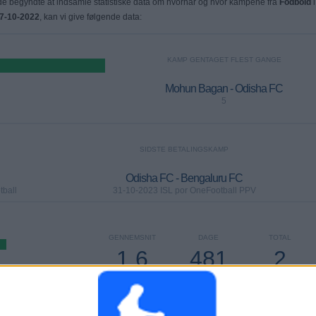
 begyndte at indsamle statistiske data om hvornår og hvor kampene fra
Fodbold
i
7-10-2022
, kan vi give følgende data:
KAMP GENTAGET FLEST GANGE
Mohun Bagan - Odisha FC
5
SIDSTE BETALINGSKAMP
Odisha FC - Bengaluru FC
tball
31-10-2023 ISL por OneFootball PPV
GENNEMSNIT
DAGE
TOTAL
1,6
481
2
KANALER PR.
UTEN GRATIS
TV-KANALER
KAMP
KAMP