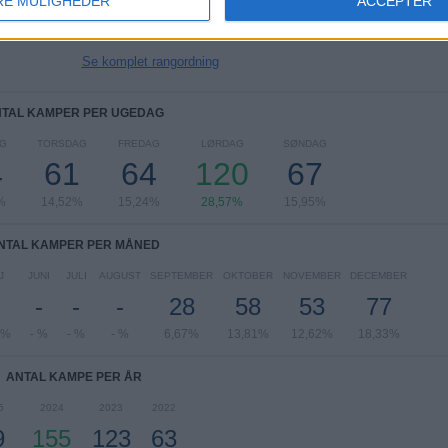
RE MULIGHEDER
ACCEPTER
Mohun Bagan
36 (8,57%)
Odisha FC
35 (8,33%)
Se komplet rangordning
TAL KAMPER PER UGEDAG
G
TORSDAG
FREDAG
LØRDAG
SØNDAG
4
61
64
120
67
%
14,52%
15,24%
28,57%
15,95%
NTAL KAMPER PER MÅNED
J
JUNI
JULI
AUGUST
SEPTEMBER
OKTOBER
NOVEMBER
DECEMBER
-
-
-
28
58
53
77
4%
- %
- %
- %
6,67%
13,81%
12,62%
18,33%
ANTAL KAMPE PER ÅR
5
2024
2023
2022
9
155
123
63