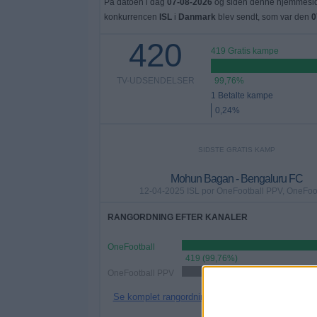
På datoen i dag
07-08-2026
og siden denne hjemmeside
konkurrencen
ISL
i
Danmark
blev sendt, som var den
0
420
419 Gratis kampe
TV-UDSENDELSER
99,76%
1 Betalte kampe
0,24%
SIDSTE GRATIS KAMP
Mohun Bagan - Bengaluru FC
12-04-2025 ISL por OneFootball PPV, OneFoo
RANGORDNING EFTER KANALER
OneFootball
419 (99,76%)
OneFootball PPV
244 (58,1%)
Se komplet rangordning