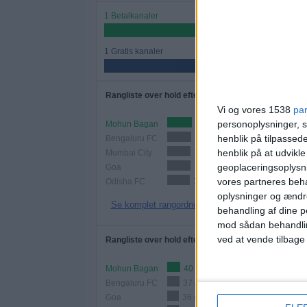
1 Betalkanaler
50%
1 Gratis kanaler
50%
Rangliste over hold efter antal kampe
Vi og vores 1538
pa
personoplysninger, s
Mohun Bagan
76 (18,1%)
henblik på tilpasse
Bengaluru FC
74 (17,62%)
henblik på at udvikl
Mumbai City
72 (17,14%)
geoplaceringsoplysni
Goa
72 (17,14%)
vores partneres beha
Odisha FC
70 (16,67%)
oplysninger og ændr
Se komplet rangordning
behandling af dine p
mod sådan behandli
ved at vende tilbage
Rangliste over hold efter antal hjemmekampe
Mohun Bagan
40 (9,52%)
Bengaluru FC
37 (8,81%)
Goa
36 (8,57%)