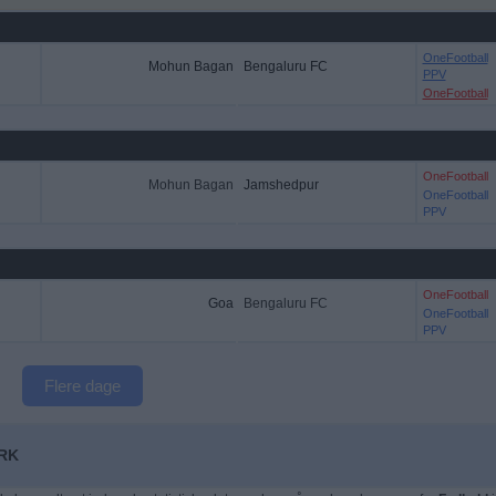
OneFootball
Mohun Bagan
Bengaluru FC
PPV
OneFootball
OneFootball
Mohun Bagan
Jamshedpur
OneFootball
PPV
OneFootball
Goa
Bengaluru FC
OneFootball
PPV
Flere dage
ARK