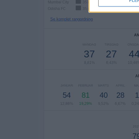
FLE
Mumbai City
35 (8,33%)
Odisha FC
35 (8,33%)
Se komplet rangordning
AN
MANDAG
TIRSDAG
ONSDA
37
27
4
8,81%
6,43%
10,48
A
JANUAR
FEBRUAR
MARTS
APRIL
MA
54
81
40
28
1
12,86%
19,29%
9,52%
6,67%
0,2
202
7