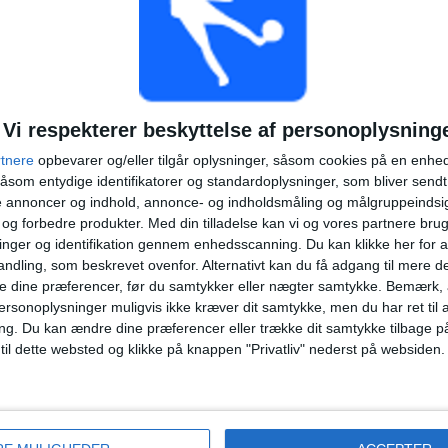
TOTAL
TOTAL
13
2
Total equipos
CANALES
Vi respekterer beskyttelse af personoplysning
Rangliste over hold efter antal kampe i åbent tv
rtnere
opbevarer og/eller tilgår oplysninger, såsom cookies på en enhe
åsom entydige identifikatorer og standardoplysninger, som bliver send
Mohun Bagan
76 (18,1%)
de annoncer og indhold, annonce- og indholdsmåling og målgruppeinds
Bengaluru FC
73 (17,38%)
e og forbedre produkter.
Med din tilladelse kan vi og vores partnere bru
Mumbai City
72 (17,14%)
nger og identifikation gennem enhedsscanning. Du kan klikke her for a
Goa
72 (17,14%)
ndling, som beskrevet ovenfor. Alternativt kan du få adgang til mere d
Jamshedpur
69 (16,43%)
e dine præferencer, før du samtykker eller nægter samtykke. Bemærk, a
Se komplet rangordning
ersonoplysninger muligvis ikke kræver dit samtykke, men du har ret til 
ng.
Du kan ændre dine præferencer eller trække dit samtykke tilbage på
 til dette websted og klikke på knappen "Privatliv" nederst på websiden.
Rangliste over hold efter antal udekampe
Bengaluru FC
37 (8,81%)
Mumbai City
37 (8,81%)
Goa
36 (8,57%)