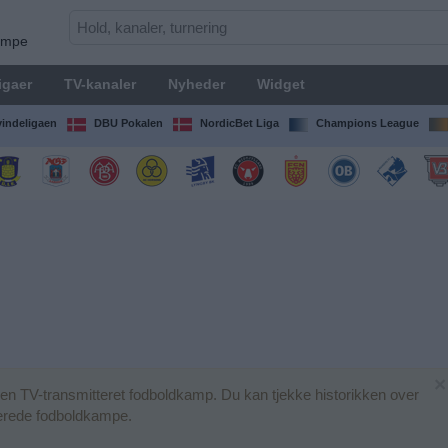
kampe
igaer
TV-kanaler
Nyheder
Widget
indeligaen
DBU Pokalen
NordicBet Liga
Champions League
×
n TV-transmitteret fodboldkamp. Du kan tjekke historikken over
terede fodboldkampe.