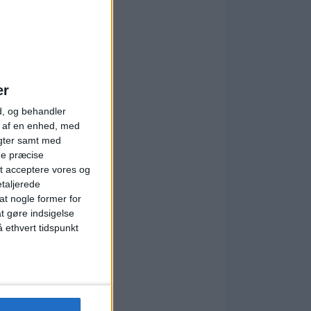
er
d, og behandler
t af en enhed, med
igter samt med
ge præcise
t acceptere vores og
etaljerede
t nogle former for
at gøre indsigelse
 ethvert tidspunkt