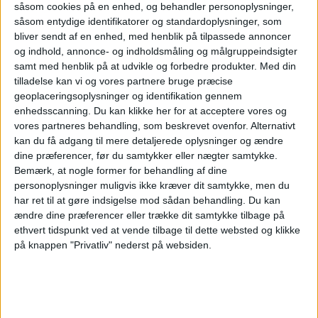
såsom cookies på en enhed, og behandler personoplysninger,
Hyderabad
såsom entydige identifikatorer og standardoplysninger, som
Kerala Blasters
bliver sendt af en enhed, med henblik på tilpassede annoncer
og indhold, annonce- og indholdsmåling og målgruppeindsigter
OneFootball
OneFootball PPV
samt med henblik på at udvikle og forbedre produkter.
Med din
tilladelse kan vi og vores partnere bruge præcise
Fredag, 07-03-2025
geoplaceringsoplysninger og identifikation gennem
enhedsscanning. Du kan klikke her for at acceptere vores og
15:00
ISL
vores partneres behandling, som beskrevet ovenfor. Alternativt
kan du få adgang til mere detaljerede oplysninger og ændre
Kerala Blasters
dine præferencer, før du samtykker eller nægter samtykke.
Mumbai City
Bemærk, at nogle former for behandling af dine
OneFootball
OneFootball PPV
personoplysninger muligvis ikke kræver dit samtykke, men du
har ret til at gøre indsigelse mod sådan behandling.
Du kan
Lørdag, 01-03-2025
ændre dine præferencer eller trække dit samtykke tilbage på
ethvert tidspunkt ved at vende tilbage til dette websted og klikke
15:00
ISL
på knappen "Privatliv" nederst på websiden.
Kerala Blasters
Jamshedpur
OneFootball
OneFootball PPV