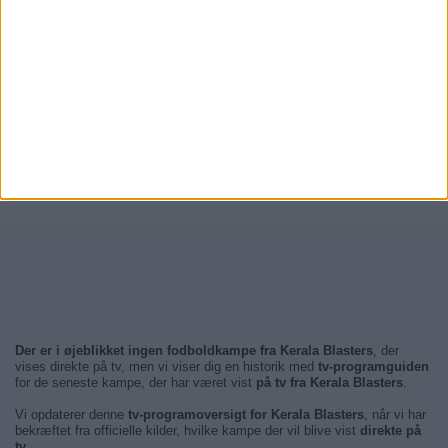
Der er i øjeblikket ingen fodboldkampe fra Kerala Blasters
, der
vises direkte på tv, men vi viser dig en historik med
tv-programguiden
for de seneste kampe, der har været vist
på tv fra Kerala Blasters
.
Vi opdaterer denne
tv-programoversigt for Kerala Blasters
, når vi har
bekræftet fra officielle kilder, hvilke kampe der vil blive vist
direkte på
tv
.