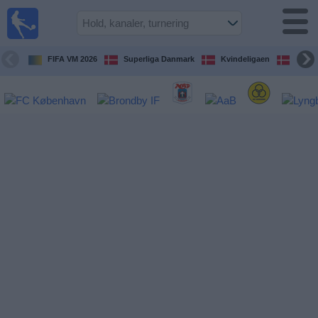
Fodbold
på TV
Oversigt over
FIFA VM 2026
Superliga Danmark
Kvindeligaen
DBU 
TV-
transmitterede
fodboldkampe
De
kommende
fodboldkampe
Hold
Ligaer
TV-
kanaler