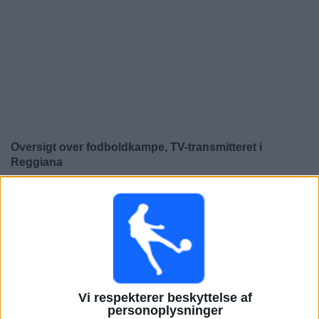
Nyheder
Widget
Oversigt over fodboldkampe, TV-transmitteret i
Reggiana
×
Reggiana:
På nuværende tidspunkt er der ikke nogen
TV-transmitteret fodboldkamp. Du kan tjekke historikken
over fodboldkampe for at se tidligere TV-transmitterede
fodboldkampe.
Fredag, 08-05-2026
Vi respekterer beskyttelse af
20:30
personoplysninger
Serie B