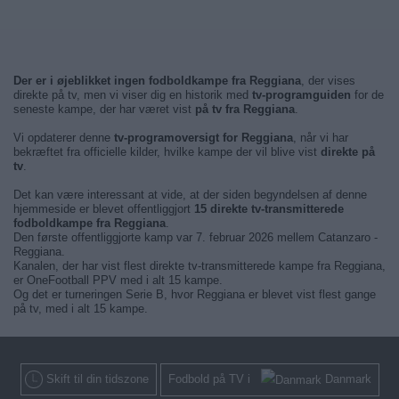
Der er i øjeblikket ingen fodboldkampe fra Reggiana
, der vises
direkte på tv, men vi viser dig en historik med
tv-programguiden
for de
seneste kampe, der har været vist
på tv fra Reggiana
.
Vi opdaterer denne
tv-programoversigt for Reggiana
, når vi har
bekræftet fra officielle kilder, hvilke kampe der vil blive vist
direkte på
tv
.
Det kan være interessant at vide, at der siden begyndelsen af denne
hjemmeside er blevet offentliggjort
15 direkte tv-transmitterede
fodboldkampe fra Reggiana
.
Den første offentliggjorte kamp var 7. februar 2026 mellem Catanzaro -
Reggiana.
Kanalen, der har vist flest direkte tv-transmitterede kampe fra Reggiana,
er OneFootball PPV med i alt 15 kampe.
Og det er turneringen Serie B, hvor Reggiana er blevet vist flest gange
på tv, med i alt 15 kampe.
Skift til din tidszone
Fodbold på TV i
Danmark