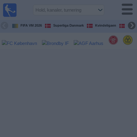
Fodbold
på TV
Oversigt over
FIFA VM 2026
Superliga Danmark
Kvindeligaen
DBU 
TV-
transmitterede
fodboldkampe
De
kommende
fodboldkampe
Hold
Ligaer
TV-
kanaler