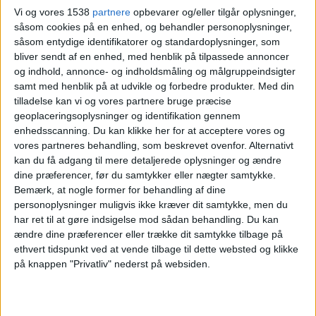
Vi og vores 1538
partnere
opbevarer og/eller tilgår oplysninger,
såsom cookies på en enhed, og behandler personoplysninger,
Reggiana
såsom entydige identifikatorer og standardoplysninger, som
bliver sendt af en enhed, med henblik på tilpassede annoncer
Sampdoria
og indhold, annonce- og indholdsmåling og målgruppeindsigter
OneFootball PPV
samt med henblik på at udvikle og forbedre produkter.
Med din
tilladelse kan vi og vores partnere bruge præcise
Fredag, 01-05-2026
geoplaceringsoplysninger og identifikation gennem
enhedsscanning. Du kan klikke her for at acceptere vores og
15:00
Serie B
vores partneres behandling, som beskrevet ovenfor. Alternativt
kan du få adgang til mere detaljerede oplysninger og ændre
dine præferencer, før du samtykker eller nægter samtykke.
Modena
Bemærk, at nogle former for behandling af dine
Reggiana
personoplysninger muligvis ikke kræver dit samtykke, men du
har ret til at gøre indsigelse mod sådan behandling.
Du kan
OneFootball PPV
ændre dine præferencer eller trække dit samtykke tilbage på
ethvert tidspunkt ved at vende tilbage til dette websted og klikke
Lørdag, 25-04-2026
på knappen "Privatliv" nederst på websiden.
15:00
Serie B