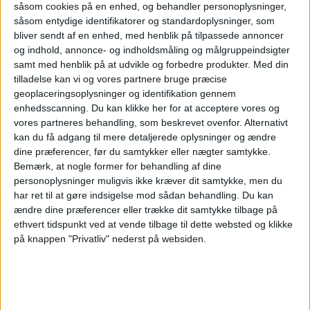
såsom cookies på en enhed, og behandler personoplysninger,
Frosinone
såsom entydige identifikatorer og standardoplysninger, som
Mantova
bliver sendt af en enhed, med henblik på tilpassede annoncer
og indhold, annonce- og indholdsmåling og målgruppeindsigter
OneFootball PPV
samt med henblik på at udvikle og forbedre produkter.
Med din
tilladelse kan vi og vores partnere bruge præcise
Fredag, 01-05-2026
geoplaceringsoplysninger og identifikation gennem
enhedsscanning. Du kan klikke her for at acceptere vores og
15:00
Serie B
vores partneres behandling, som beskrevet ovenfor. Alternativt
kan du få adgang til mere detaljerede oplysninger og ændre
Juve Stabia
dine præferencer, før du samtykker eller nægter samtykke.
Frosinone
Bemærk, at nogle former for behandling af dine
OneFootball PPV
personoplysninger muligvis ikke kræver dit samtykke, men du
har ret til at gøre indsigelse mod sådan behandling.
Du kan
Lørdag, 25-04-2026
ændre dine præferencer eller trække dit samtykke tilbage på
ethvert tidspunkt ved at vende tilbage til dette websted og klikke
15:00
Serie B
på knappen "Privatliv" nederst på websiden.
Frosinone
Carrarese
OneFootball PPV