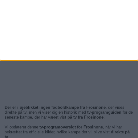
Der er i øjeblikket ingen fodboldkampe fra Frosinone
, der vises
direkte på tv, men vi viser dig en historik med
tv-programguiden
for de
seneste kampe, der har været vist
på tv fra Frosinone
.
Vi opdaterer denne
tv-programoversigt for Frosinone
, når vi har
bekræftet fra officielle kilder, hvilke kampe der vil blive vist
direkte på
tv
.