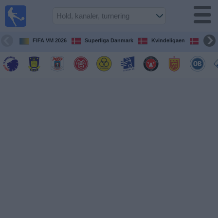
Fodbold
på TV
Oversigt over
FIFA VM 2026
Superliga Danmark
Kvindeligaen
DBU 
TV-
transmitterede
fodboldkampe
De
kommende
fodboldkampe
Hold
Ligaer
TV-
kanaler