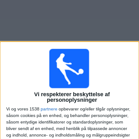
Nyheder
Widget
Oversigt over fodboldkampe, TV-transmitteret i
Cruzeiro
Søndag, 09-08-2026
Vi respekterer beskyttelse af
16:00
Serie A Brasilien
personoplysninger
Cruzeiro
Vi og vores 1538
partnere
opbevarer og/eller tilgår oplysninger,
Mirassol
såsom cookies på en enhed, og behandler personoplysninger,
såsom entydige identifikatorer og standardoplysninger, som
Fanatiz (Se live)
bliver sendt af en enhed, med henblik på tilpassede annoncer
og indhold, annonce- og indholdsmåling og målgruppeindsigter