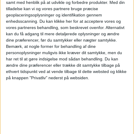
samt med henblik på at udvikle og forbedre produkter.
Med din
STATISTISKE DATA FOR LAGET CRUZEIRO PÅ TV I
tilladelse kan vi og vores partnere bruge præcise
DANMARK
geoplaceringsoplysninger og identifikation gennem
enhedsscanning. Du kan klikke her for at acceptere vores og
Per datoet i dag
06-08-2026
og siden dette websted indsamler statistiske
vores partneres behandling, som beskrevet ovenfor. Alternativt
data om, hvornår og hvor kampene af
Fodbold
holdet
Cruzeiro
på
kan du få adgang til mere detaljerede oplysninger og ændre
Danmark
, som var den
13-05-2022
, kan vi give følgende data:
dine præferencer, før du samtykker eller nægter samtykke.
140
Bemærk, at nogle former for behandling af dine
personoplysninger muligvis ikke kræver dit samtykke, men du
har ret til at gøre indsigelse mod sådan behandling.
Du kan
TV-UDSENDELSER
ændre dine præferencer eller trække dit samtykke tilbage på
4 Gratis kampe
ethvert tidspunkt ved at vende tilbage til dette websted og klikke
2,86%
på knappen "Privatliv" nederst på websiden.
136 Betalte kampe
97,14%
SIDSTE GRATIS KAMP
Flamengo - Cruzeiro
12-03-2026 Serie A Brasilien por Flamengo TV YouTube
RANGORDNING EFTER KANALER