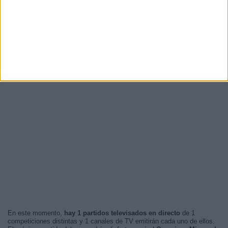
En este momento,
hay 1 partidos televisados en directo
de 1
competiciones distintas y 1 canales de TV emitirán cada uno de ellos.