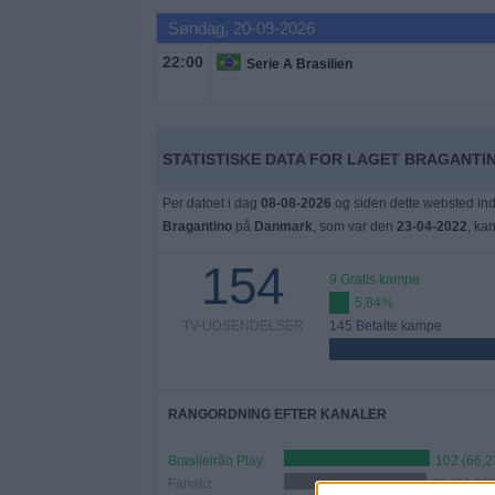
Nyheder
Søndag, 20-09-2026
22:00
Serie A Brasilien
Widget
STATISTISKE DATA FOR LAGET BRAGANTIN
Per datoet i dag
08-08-2026
og siden dette websted ind
Bragantino
på
Danmark
, som var den
23-04-2022
, ka
154
9 Gratis kampe
5,84%
TV-UDSENDELSER
145 Betalte kampe
RANGORDNING EFTER KANALER
Brasileirão Play
102 (66,
Fanatiz
99 (64,29