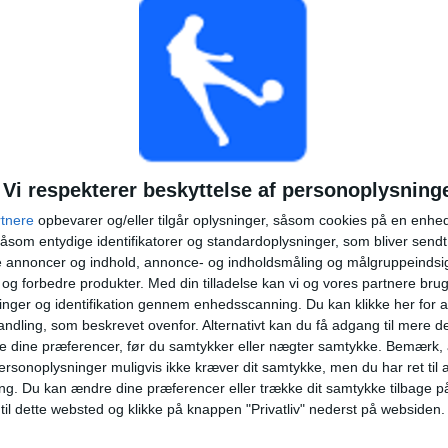
KONTINUERLIGT
UTEN GRATIS
TV-KANALER
BETALTE
KAMP
TOTAL
MAKSIMUM
TOTAL
2
10
42
KONKURRENCER
VS Sao Paulo
MODSTANDERE
Vi respekterer beskyttelse af personoplysning
rtnere
opbevarer og/eller tilgår oplysninger, såsom cookies på en enhe
RANGORDNING EFTER KONKURRENCER
åsom entydige identifikatorer og standardoplysninger, som bliver send
de annoncer og indhold, annonce- og indholdsmåling og målgruppeinds
Serie A Brasilien
114 (74,03%)
e og forbedre produkter.
Med din tilladelse kan vi og vores partnere bru
Campeonato Paulista
40 (25,97%)
nger og identifikation gennem enhedsscanning. Du kan klikke her for a
ndling, som beskrevet ovenfor. Alternativt kan du få adgang til mere d
Se komplet rangordning
e dine præferencer, før du samtykker eller nægter samtykke. Bemærk, a
ersonoplysninger muligvis ikke kræver dit samtykke, men du har ret til 
ng.
Du kan ændre dine præferencer eller trække dit samtykke tilbage på
 til dette websted og klikke på knappen "Privatliv" nederst på websiden.
TAL KAMPER PER UGEDAG