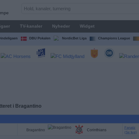
kampe
igaer
TV-kanaler
Nyheder
Widget
indeligaen
DBU Pokalen
NordicBet Liga
Champions League
teret i
Bragantino
Fanatiz
Bragantino
Corinthians
(Se live)