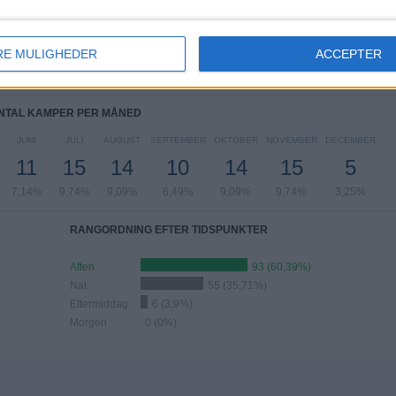
DAG
TORSDAG
FREDAG
LØRDAG
SØNDAG
9
20
9
30
60
RE MULIGHEDER
ACCEPTER
34%
12,99%
5,84%
19,48%
38,96%
NTAL KAMPER PER MÅNED
JUNI
JULI
AUGUST
SEPTEMBER
OKTOBER
NOVEMBER
DECEMBER
11
15
14
10
14
15
5
7,14%
9,74%
9,09%
6,49%
9,09%
9,74%
3,25%
RANGORDNING EFTER TIDSPUNKTER
Aften
93 (60,39%)
Nat
55 (35,71%)
Eftermiddag
6 (3,9%)
Morgen
0 (0%)