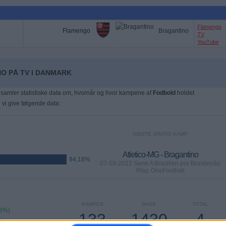
Flamengo
Flamengo
Bragantino
TV
YouTube
O PÅ TV I DANMARK
samler statistiske data om, hvornår og hvor kampene af
Fodbold
holdet
n vi give følgende data:
SIDSTE GRATIS KAMP
Atletico-MG - Bragantino
94,16%
07-09-2022 Serie A Brasilien por Brasileirão
Play, OneFootball
KAMPER
DAGE
TOTAL
23%)
133
1430
4
%)