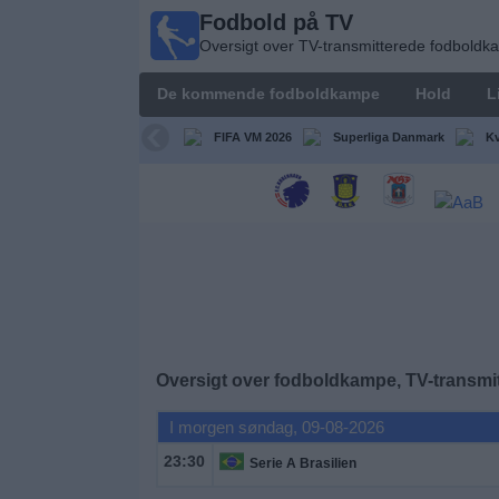
Fodbold på TV
Fodbold
Oversigt over TV-transmitterede fodbold
på TV
Oversigt over
De kommende fodboldkampe
Hold
L
TV-
transmitterede
FIFA VM 2026
Superliga Danmark
Kv
fodboldkampe
De
kommende
fodboldkampe
Hold
Ligaer
Oversigt over fodboldkampe, TV-transmit
I morgen søndag, 09-08-2026
TV-
kanaler
23:30
Serie A Brasilien