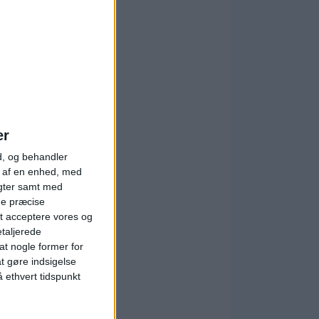
er
d, og behandler
t af en enhed, med
igter samt med
ge præcise
t acceptere vores og
etaljerede
t nogle former for
at gøre indsigelse
 ethvert tidspunkt