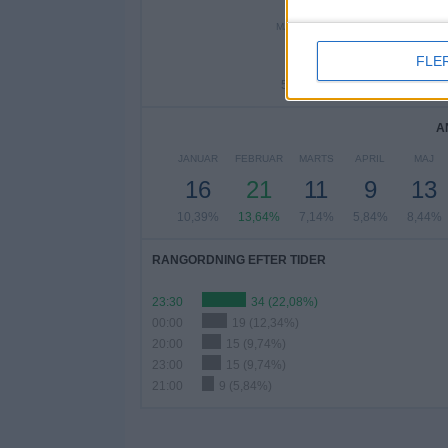
MANDAG
TIRSDAG
ONS
8
8
1
FLE
5,19%
5,19%
12,
A
JANUAR
FEBRUAR
MARTS
APRIL
MAJ
16
21
11
9
13
10,39%
13,64%
7,14%
5,84%
8,44%
RANGORDNING EFTER TIDER
23:30
34 (22,08%)
00:00
19 (12,34%)
20:00
15 (9,74%)
23:00
15 (9,74%)
21:00
9 (5,84%)