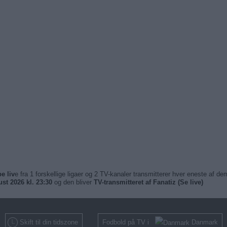
e liv
e fra 1 forskellige ligaer og 2 TV-kanaler transmitterer hver eneste af 
ust 2026 kl. 23:30
og den bliver
TV-transmitteret af Fanatiz (Se live)
Skift til din tidszone
Fodbold på TV i
Danmark