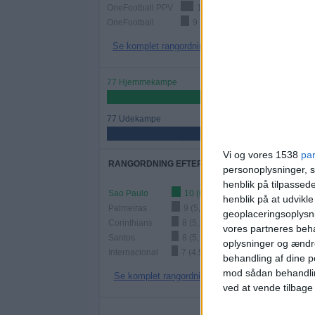
OneFootball PPV
14 (9,09%)
OneFootball
9 (5,84%)
Se komplet rangordning
77 Hjemmekampe
50%
77 Udekampe
50%
Vi og vores 1538
pa
RANGORDNING EFTER HOLD
personoplysninger, s
henblik på tilpasse
Sao Paulo
10 (6,49%)
henblik på at udvikl
Palmeiras
9 (5,84%)
geoplaceringsoplysni
Corinthians
8 (5,19%)
vores partneres beha
Santos
8 (5,19%)
oplysninger og ændr
Internacional
7 (4,55%)
behandling af dine p
mod sådan behandli
Se komplet rangordning
ved at vende tilbage
AN