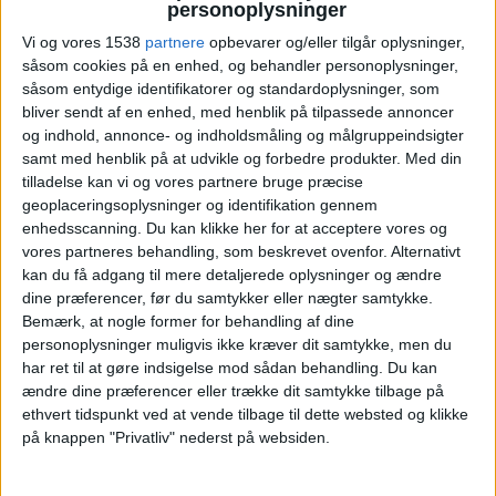
personoplysninger
19:30
Ligue 3
Vi og vores 1538
partnere
opbevarer og/eller tilgår oplysninger,
Quevilly Rouen
såsom cookies på en enhed, og behandler personoplysninger,
Paris 13 Atl.
såsom entydige identifikatorer og standardoplysninger, som
FIFA+
bliver sendt af en enhed, med henblik på tilpassede annoncer
og indhold, annonce- og indholdsmåling og målgruppeindsigter
19:30
Ligue 3
samt med henblik på at udvikle og forbedre produkter.
Med din
tilladelse kan vi og vores partnere bruge præcise
Aubagne FC
geoplaceringsoplysninger og identifikation gennem
Caen
enhedsscanning. Du kan klikke her for at acceptere vores og
FIFA+
vores partneres behandling, som beskrevet ovenfor. Alternativt
kan du få adgang til mere detaljerede oplysninger og ændre
19:30
Ligue 3
dine præferencer, før du samtykker eller nægter samtykke.
Bemærk, at nogle former for behandling af dine
Versailles
personoplysninger muligvis ikke kræver dit samtykke, men du
Stade Briochin
har ret til at gøre indsigelse mod sådan behandling.
Du kan
FIFA+
ændre dine præferencer eller trække dit samtykke tilbage på
ethvert tidspunkt ved at vende tilbage til dette websted og klikke
19:30
Ligue 3
på knappen "Privatliv" nederst på websiden.
FC Fleury 91
FC Rouen