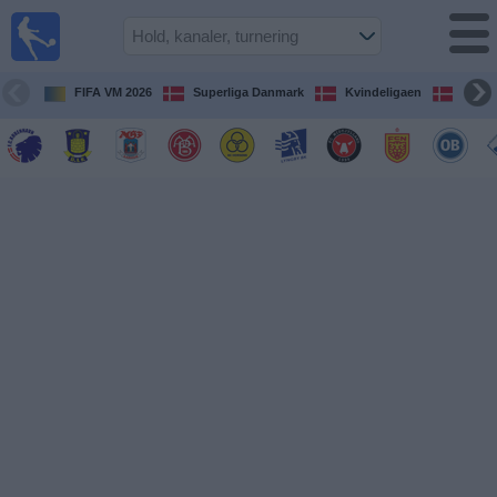
Fodbold
på TV
Oversigt over
FIFA VM 2026
Superliga Danmark
Kvindeligaen
DBU 
TV-
transmitterede
fodboldkampe
De
kommende
fodboldkampe
Hold
Ligaer
TV-
kanaler