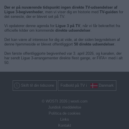
Der er på nuværende tidspunkt ingen direkte TV-udsendelser af
Ligue 3-begivenheder
, men vi viser dig en historie med
TV-guiden
for
det seneste, der er blevet set på TV.
Vi opdaterer denne agenda for
Ligue 3 på TV
, når vi får bekræftet fra
officielle kilder om kommende
direkte udsendelser
.
Det kan være af interesse for dig at vide, at der siden begyndelsen af
denne hjemmeside er blevet offentliggjort
50 direkte udsendelser
.
Den første offentliggjorte begivenhed var 3. april 2026, og kanalen, der
har sendt Ligue 3-arrangementer direkte flest gange, er FIFA+ med i alt
50.
Skift til din tidszone
Fodbold på TV i
Danmark
© WOSTI 2026 |
wosti.com
Juridisk meddelelse
Política de cookies
Links
Kontakt