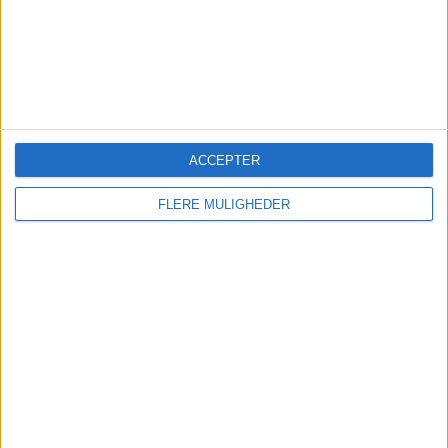
287 Gratis kampe
100%
0 Betalte kampe
0%
KAMP GENTAGET FLEST GANGE
Quevilly Rouen - Aubagne FC
ACCEPTER
2
FLERE MULIGHEDER
SIDSTE GRATIS KAMP
Concarneau - Villefranche
15-05-2026 Ligue 3 por FIFA+
SIDSTE BETALINGSKAMP
-
- por
RANGORDNING EFTER KANALER
FIFA+
279 (97,21%)