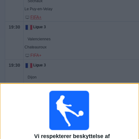
Sochaux
Le Puy-en-Velay
FIFA+
19:30
Ligue 3
Valenciennes
Chateauroux
FIFA+
19:30
Ligue 3
Dijon
Orleans
FIFA+
19:30
Ligue 3
Concarneau
Villefranche
FIFA+
Vi respekterer beskyttelse af