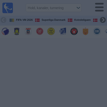
Fodbold
på TV
Oversigt over
FIFA VM 2026
Superliga Danmark
Kvindeligaen
DBU 
TV-
transmitterede
fodboldkampe
De
kommende
fodboldkampe
Hold
Ligaer
TV-
kanaler