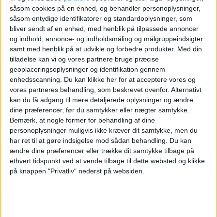
Aubagne FC
såsom cookies på en enhed, og behandler personoplysninger,
Caen
såsom entydige identifikatorer og standardoplysninger, som
FIFA+
bliver sendt af en enhed, med henblik på tilpassede annoncer
og indhold, annonce- og indholdsmåling og målgruppeindsigter
samt med henblik på at udvikle og forbedre produkter.
Med din
Lørdag, 09-05-2026
tilladelse kan vi og vores partnere bruge præcise
19:30
Ligue 3
geoplaceringsoplysninger og identifikation gennem
enhedsscanning. Du kan klikke her for at acceptere vores og
Caen
vores partneres behandling, som beskrevet ovenfor. Alternativt
Concarneau
kan du få adgang til mere detaljerede oplysninger og ændre
dine præferencer, før du samtykker eller nægter samtykke.
FIFA+
Bemærk, at nogle former for behandling af dine
personoplysninger muligvis ikke kræver dit samtykke, men du
Fredag, 24-04-2026
har ret til at gøre indsigelse mod sådan behandling.
Du kan
ændre dine præferencer eller trække dit samtykke tilbage på
19:30
Ligue 3
ethvert tidspunkt ved at vende tilbage til dette websted og klikke
Caen
på knappen "Privatliv" nederst på websiden.
Villefranche
FIFA+