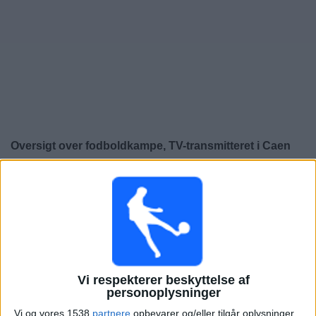
Nyheder
Widget
Oversigt over fodboldkampe, TV-transmitteret i
Caen
×
Caen:
På nuværende tidspunkt er der ikke nogen TV-
transmitteret fodboldkamp. Du kan tjekke historikken
over fodboldkampe for at se tidligere TV-transmitterede
fodboldkampe.
Fredag, 15-05-2026
Vi respekterer beskyttelse af
19:30
personoplysninger
Ligue 3
Vi og vores 1538
partnere
opbevarer og/eller tilgår oplysninger,