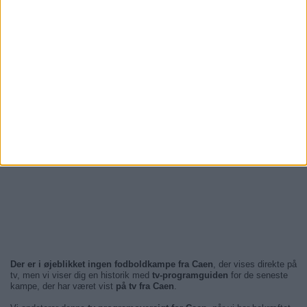
Der er i øjeblikket ingen fodboldkampe fra Caen
, der vises direkte på
tv, men vi viser dig en historik med
tv-programguiden
for de seneste
kampe, der har været vist
på tv fra Caen
.