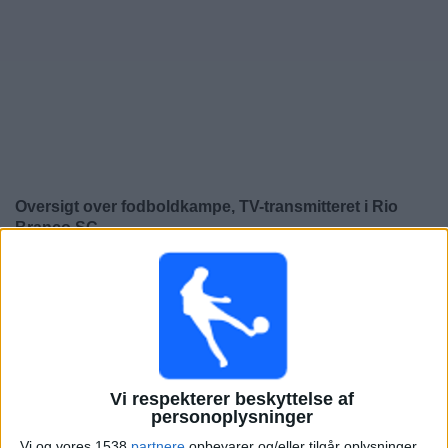
Nyheder
Widget
Oversigt over fodboldkampe, TV-transmitteret i
Rio
Branco SC
×
Rio Branco SC:
På nuværende tidspunkt er der ikke
nogen TV-transmitteret fodboldkamp. Du kan tjekke
historikken over fodboldkampe for at se tidligere TV-
transmitterede fodboldkampe.
Vi respekterer beskyttelse af
Lørdag, 15-02-2025
personoplysninger
20:00
Campeonato Paranaense
Vi og vores 1538
partnere
opbevarer og/eller tilgår oplysninger,