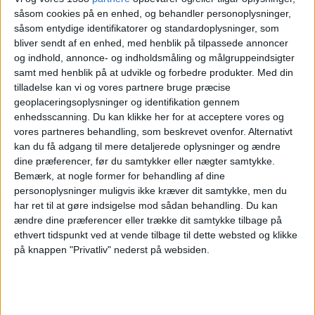
såsom cookies på en enhed, og behandler personoplysninger,
FC Cascavel
såsom entydige identifikatorer og standardoplysninger, som
Rio Branco SC
bliver sendt af en enhed, med henblik på tilpassede annoncer
Fanatiz (Se live)
og indhold, annonce- og indholdsmåling og målgruppeindsigter
samt med henblik på at udvikle og forbedre produkter.
Med din
tilladelse kan vi og vores partnere bruge præcise
Onsdag, 12-02-2025
geoplaceringsoplysninger og identifikation gennem
19:30
Campeonato Paranaense
enhedsscanning. Du kan klikke her for at acceptere vores og
vores partneres behandling, som beskrevet ovenfor. Alternativt
Independiente São Joseense
kan du få adgang til mere detaljerede oplysninger og ændre
Rio Branco SC
dine præferencer, før du samtykker eller nægter samtykke.
Bemærk, at nogle former for behandling af dine
Fanatiz (Se live)
personoplysninger muligvis ikke kræver dit samtykke, men du
har ret til at gøre indsigelse mod sådan behandling.
Du kan
Søndag, 09-02-2025
ændre dine præferencer eller trække dit samtykke tilbage på
20:00
ethvert tidspunkt ved at vende tilbage til dette websted og klikke
Campeonato Paranaense
på knappen "Privatliv" nederst på websiden.
Rio Branco SC
Londrina
Fanatiz (Se live)