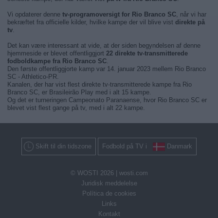
Vi opdaterer denne
tv-programoversigt for Rio Branco SC
, når vi har
bekræftet fra officielle kilder, hvilke kampe der vil blive vist
direkte på
tv
.
Det kan være interessant at vide, at der siden begyndelsen af denne
hjemmeside er blevet offentliggjort
22 direkte tv-transmitterede
fodboldkampe fra Rio Branco SC
.
Den første offentliggjorte kamp var 14. januar 2023 mellem Rio Branco
SC - Athletico-PR.
Kanalen, der har vist flest direkte tv-transmitterede kampe fra Rio
Branco SC, er Brasileirão Play med i alt 15 kampe.
Og det er turneringen Campeonato Paranaense, hvor Rio Branco SC er
blevet vist flest gange på tv, med i alt 22 kampe.
Skift til din tidszone
Fodbold på TV i
Danmark
© WOSTI 2026 |
wosti.com
Juridisk meddelelse
Política de cookies
Links
Kontakt