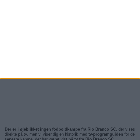
Der er i øjeblikket ingen fodboldkampe fra Rio Branco SC
, der vises
direkte på tv, men vi viser dig en historik med
tv-programguiden
for de
seneste kampe, der har været vist
på tv fra Rio Branco SC
.