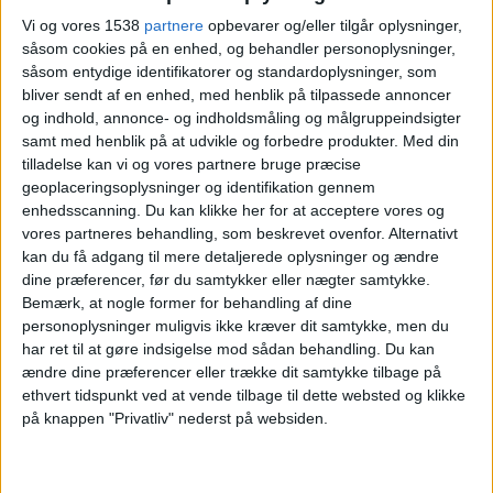
Gruppefase
Vi og vores 1538
partnere
opbevarer og/eller tilgår oplysninger,
såsom cookies på en enhed, og behandler personoplysninger,
New Zealand
såsom entydige identifikatorer og standardoplysninger, som
Belgien
bliver sendt af en enhed, med henblik på tilpassede annoncer
TV2 Play
TV 2
og indhold, annonce- og indholdsmåling og målgruppeindsigter
samt med henblik på at udvikle og forbedre produkter.
Med din
Mandag, 22-06-2026
tilladelse kan vi og vores partnere bruge præcise
geoplaceringsoplysninger og identifikation gennem
03:00
FIFA VM 2026
enhedsscanning. Du kan klikke her for at acceptere vores og
Gruppefase
vores partneres behandling, som beskrevet ovenfor. Alternativt
kan du få adgang til mere detaljerede oplysninger og ændre
New Zealand
dine præferencer, før du samtykker eller nægter samtykke.
Egypten
Bemærk, at nogle former for behandling af dine
TV2 Play
TV2 sport X
Norlys
personoplysninger muligvis ikke kræver dit samtykke, men du
har ret til at gøre indsigelse mod sådan behandling.
Du kan
ændre dine præferencer eller trække dit samtykke tilbage på
Tirsdag, 16-06-2026
ethvert tidspunkt ved at vende tilbage til dette websted og klikke
03:00
FIFA VM 2026
på knappen "Privatliv" nederst på websiden.
Gruppefase
Iran