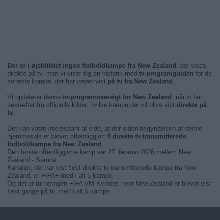
Der er i øjeblikket ingen fodboldkampe fra New Zealand
, der vises
direkte på tv, men vi viser dig en historik med
tv-programguiden
for de
seneste kampe, der har været vist
på tv fra New Zealand
.
Vi opdaterer denne
tv-programoversigt for New Zealand
, når vi har
bekræftet fra officielle kilder, hvilke kampe der vil blive vist
direkte på
tv
.
Det kan være interessant at vide, at der siden begyndelsen af denne
hjemmeside er blevet offentliggjort
9 direkte tv-transmitterede
fodboldkampe fra New Zealand
.
Den første offentliggjorte kamp var 27. februar 2026 mellem New
Zealand - Samoa.
Kanalen, der har vist flest direkte tv-transmitterede kampe fra New
Zealand, er FIFA+ med i alt 5 kampe.
Og det er turneringen FIFA VM Kvinder, hvor New Zealand er blevet vist
flest gange på tv, med i alt 5 kampe.