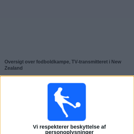
Nyheder
Widget
Oversigt over fodboldkampe, TV-transmitteret i
New
Zealand
×
New Zealand:
På nuværende tidspunkt er der ikke
nogen TV-transmitteret fodboldkamp. Du kan tjekke
historikken over fodboldkampe for at se tidligere TV-
transmitterede fodboldkampe.
Lørdag, 27-06-2026
Vi respekterer beskyttelse af
05:00
FIFA VM 2026
personoplysninger