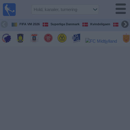
Fodbold
på TV
Oversigt over
FIFA VM 2026
Superliga Danmark
Kvindeligaen
DBU 
TV-
transmitterede
fodboldkampe
De
kommende
fodboldkampe
Hold
Ligaer
TV-
kanaler