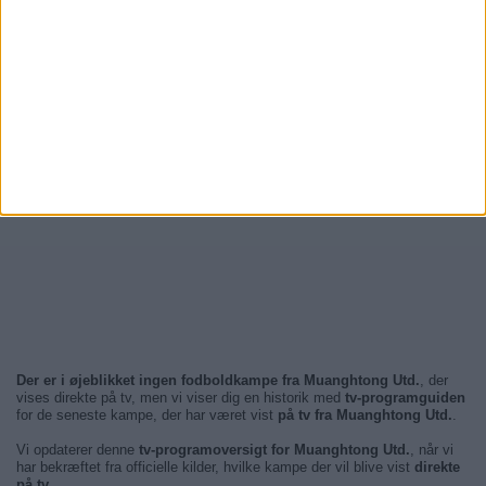
Der er i øjeblikket ingen fodboldkampe fra Muanghtong Utd.
, der
vises direkte på tv, men vi viser dig en historik med
tv-programguiden
for de seneste kampe, der har været vist
på tv fra Muanghtong Utd.
.
Vi opdaterer denne
tv-programoversigt for Muanghtong Utd.
, når vi
har bekræftet fra officielle kilder, hvilke kampe der vil blive vist
direkte
på tv
.