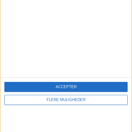
TOTAL
MAKSIMUM
TOTAL
1
2
3
KONKURRENCER
VS Cebu FC
MODSTANDERE
RANGORDNING EFTER HOLD
Cebu FC
2 (50%)
Jeonbuk
1 (25%)
Selangor FA
1 (25%)
Se komplet rangordning
RANGORDNING EFTER KONKURRENCER
ACCEPTER
AFC Cup
4 (100%)
FLERE MULIGHEDER
Se komplet rangordning
ANTAL KAMPER PER UGEDAG