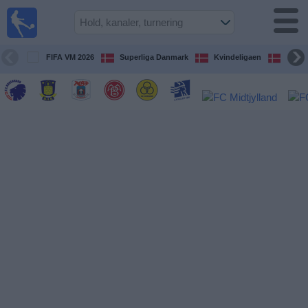
Fodbold
på TV
Oversigt over
FIFA VM 2026
Superliga Danmark
Kvindeligaen
DBU 
TV-
transmitterede
fodboldkampe
De
kommende
fodboldkampe
Hold
Ligaer
TV-
kanaler