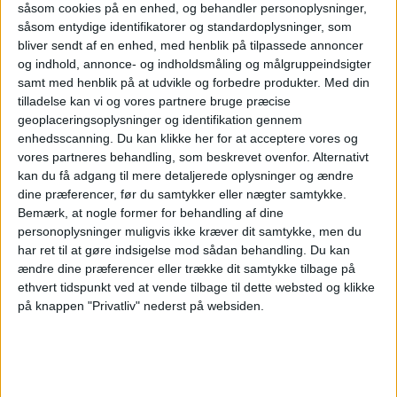
Gruppefase
såsom cookies på en enhed, og behandler personoplysninger,
såsom entydige identifikatorer og standardoplysninger, som
Cebu FC
bliver sendt af en enhed, med henblik på tilpassede annoncer
Muanghtong Utd.
og indhold, annonce- og indholdsmåling og målgruppeindsigter
samt med henblik på at udvikle og forbedre produkter.
Med din
OneFootball
tilladelse kan vi og vores partnere bruge præcise
geoplaceringsoplysninger og identifikation gennem
Onsdag, 23-10-2024
enhedsscanning. Du kan klikke her for at acceptere vores og
vores partneres behandling, som beskrevet ovenfor. Alternativt
14:00
AFC Cup
kan du få adgang til mere detaljerede oplysninger og ændre
Gruppefase
dine præferencer, før du samtykker eller nægter samtykke.
Bemærk, at nogle former for behandling af dine
Muanghtong Utd.
personoplysninger muligvis ikke kræver dit samtykke, men du
Cebu FC
har ret til at gøre indsigelse mod sådan behandling.
Du kan
OneFootball
ændre dine præferencer eller trække dit samtykke tilbage på
ethvert tidspunkt ved at vende tilbage til dette websted og klikke
Torsdag, 03-10-2024
på knappen "Privatliv" nederst på websiden.
10:00
AFC Cup
Gruppefase
Jeonbuk