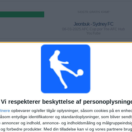
SIDSTE GRATIS KAMP
Jeonbuk - Sydney FC
06-03-2025 AFC Cup por The AFC Hub
YouTube
KAMPER
DAGE
TOTAL
0
519
2
KONTINUERLIGT
UTEN GRATIS
TV-KANALER
BETALTE
KAMP
TOTAL
MAKSIMUM
TOTAL
Vi respekterer beskyttelse af personoplysning
2
10
17
rtnere
opbevarer og/eller tilgår oplysninger, såsom cookies på en enhe
KONKURRENCER
VS Ulsan HD
MODSTANDERE
åsom entydige identifikatorer og standardoplysninger, som bliver send
de annoncer og indhold, annonce- og indholdsmåling og målgruppeinds
RANGORDNING EFTER KONKURRENCER
e og forbedre produkter.
Med din tilladelse kan vi og vores partnere bru