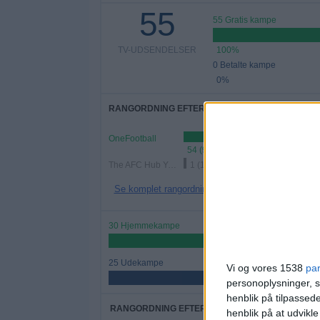
55
55 Gratis kampe
TV-UDSENDELSER
100%
0 Betalte kampe
0%
RANGORDNING EFTER KANALER
OneFootball
54 (98,18%)
The AFC Hub YouTube
1 (1,82%)
Se komplet rangordning
30 Hjemmekampe
54,55%
25 Udekampe
Vi og vores 1538
pa
45,45%
personoplysninger, s
henblik på tilpasse
RANGORDNING EFTER HOLD
henblik på at udvikl