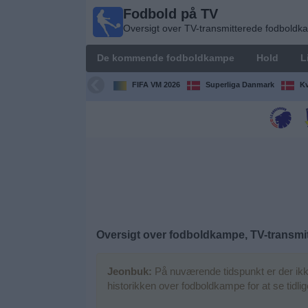
Fodbold på TV
Fodbold
Oversigt over TV-transmitterede fodbold
på TV
Oversigt over
De kommende fodboldkampe
Hold
L
TV-
transmitterede
FIFA VM 2026
Superliga Danmark
Kv
fodboldkampe
De
kommende
fodboldkampe
Hold
Ligaer
Oversigt over fodboldkampe, TV-transmit
TV-
Jeonbuk:
På nuværende tidspunkt er der ikk
kanaler
historikken over fodboldkampe for at se tidl