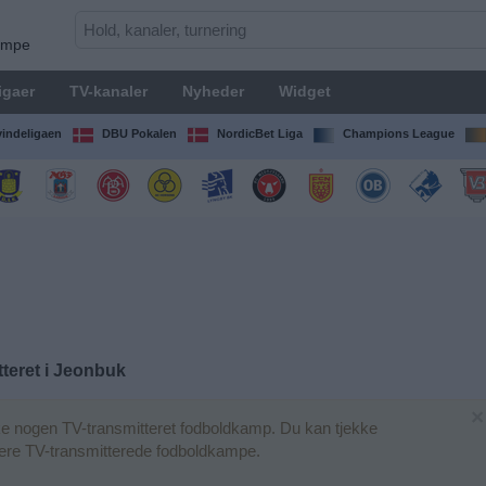
kampe
igaer
TV-kanaler
Nyheder
Widget
indeligaen
DBU Pokalen
NordicBet Liga
Champions League
teret i
Jeonbuk
×
e nogen TV-transmitteret fodboldkamp. Du kan tjekke
igere TV-transmitterede fodboldkampe.