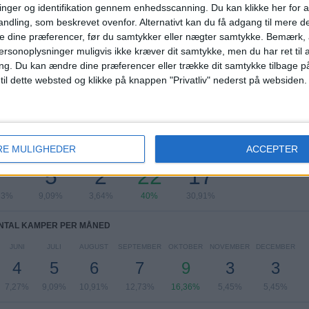
nger og identifikation gennem enhedsscanning. Du kan klikke her for a
K League 1
50 (90,91%)
ndling, som beskrevet ovenfor. Alternativt kan du få adgang til mere d
AFC Cup
5 (9,09%)
e dine præferencer, før du samtykker eller nægter samtykke. Bemærk, a
ersonoplysninger muligvis ikke kræver dit samtykke, men du har ret til 
Se komplet rangordning
ng.
Du kan ændre dine præferencer eller trække dit samtykke tilbage på
 til dette websted og klikke på knappen "Privatliv" nederst på websiden.
TAL KAMPER PER UGEDAG
RE MULIGHEDER
ACCEPTER
DAG
TORSDAG
FREDAG
LØRDAG
SØNDAG
7
5
2
22
17
73%
9,09%
3,64%
40%
30,91%
NTAL KAMPER PER MÅNED
JUNI
JULI
AUGUST
SEPTEMBER
OKTOBER
NOVEMBER
DECEMBER
4
5
6
7
9
3
3
7,27%
9,09%
10,91%
12,73%
16,36%
5,45%
5,45%