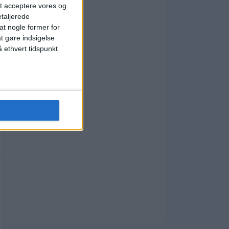
t acceptere vores og
etaljerede
t nogle former for
at gøre indsigelse
 ethvert tidspunkt