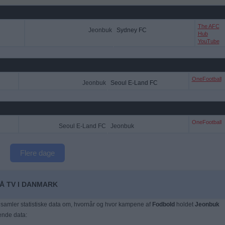
The AFC
Jeonbuk
Sydney FC
Hub
YouTube
OneFootball
Jeonbuk
Seoul E-Land FC
OneFootball
Seoul E-Land FC
Jeonbuk
Flere dage
Å TV I DANMARK
samler statistiske data om, hvornår og hvor kampene af
Fodbold
holdet
Jeonbuk
gende data: