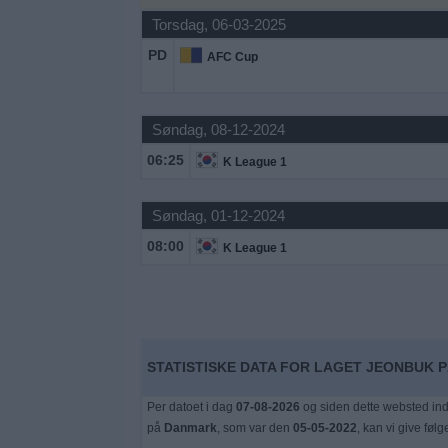
Nyheder
Torsdag, 06-03-2025
PD
AFC Cup
Widget
Søndag, 08-12-2024
06:25
K League 1
Søndag, 01-12-2024
08:00
K League 1
STATISTISKE DATA FOR LAGET JEONBUK P
Per datoet i dag
07-08-2026
og siden dette websted ind
på
Danmark
, som var den
05-05-2022
, kan vi give føl