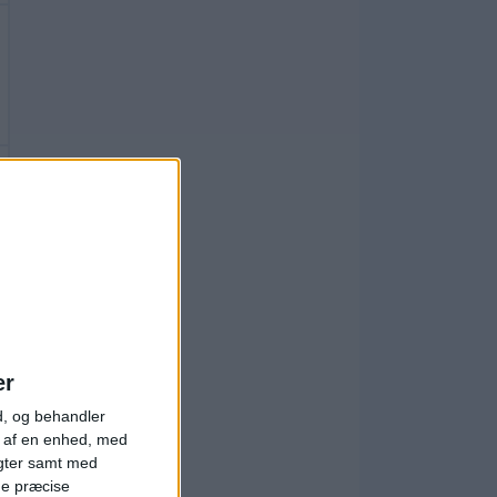
er
d, og behandler
t af en enhed, med
igter samt med
ge præcise