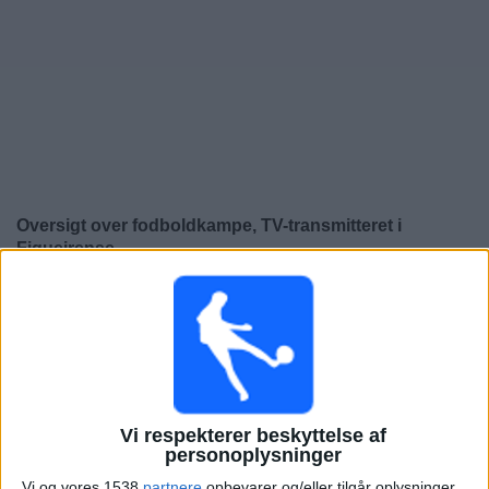
Nyheder
Widget
Oversigt over fodboldkampe, TV-transmitteret i
Figueirense
×
Figueirense:
På nuværende tidspunkt er der ikke
nogen TV-transmitteret fodboldkamp. Du kan tjekke
historikken over fodboldkampe for at se tidligere TV-
transmitterede fodboldkampe.
Vi respekterer beskyttelse af
Lørdag, 22-02-2025
personoplysninger
20:30
Campeonato Catarinense
Vi og vores 1538
partnere
opbevarer og/eller tilgår oplysninger,