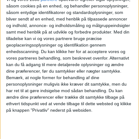
såsom cookies på en enhed, og behandler personoplysninger,
Marcílio Dias
såsom entydige identifikatorer og standardoplysninger, som
Figueirense
bliver sendt af en enhed, med henblik på tilpassede annoncer
Fanatiz (Se live)
Brasileirão Play
og indhold, annonce- og indholdsmåling og målgruppeindsigter
samt med henblik på at udvikle og forbedre produkter.
Med din
tilladelse kan vi og vores partnere bruge præcise
Fredag, 14-02-2025
geoplaceringsoplysninger og identifikation gennem
00:30
Campeonato Catarinense
enhedsscanning. Du kan klikke her for at acceptere vores og
vores partneres behandling, som beskrevet ovenfor. Alternativt
Figueirense
kan du få adgang til mere detaljerede oplysninger og ændre
Chapecoense-SC
dine præferencer, før du samtykker eller nægter samtykke.
Bemærk, at nogle former for behandling af dine
Fanatiz (Se live)
Brasileirão Play
personoplysninger muligvis ikke kræver dit samtykke, men du
har ret til at gøre indsigelse mod sådan behandling.
Du kan
Lørdag, 08-02-2025
ændre dine præferencer eller trække dit samtykke tilbage på
20:30
ethvert tidspunkt ved at vende tilbage til dette websted og klikke
Campeonato Catarinense
på knappen "Privatliv" nederst på websiden.
Barra do Garças FC
Figueirense
Fanatiz (Se live)
Brasileirão Play