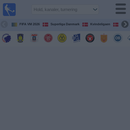
Fodbold
på TV
Oversigt over
FIFA VM 2026
Superliga Danmark
Kvindeligaen
DBU 
TV-
transmitterede
fodboldkampe
De
kommende
fodboldkampe
Hold
Ligaer
TV-
kanaler