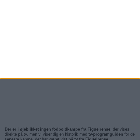
Der er i øjeblikket ingen fodboldkampe fra Figueirense
, der vises
direkte på tv, men vi viser dig en historik med
tv-programguiden
for de
seneste kampe, der har været vist
på tv fra Figueirense
.