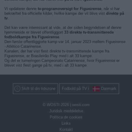
Vi opdaterer denne
tv-programoversigt for Figueirense
, når vi har
bekræftet fra officielle kilder, hvilke kampe der vil blive vist
direkte på
tv
.
Det kan være interessant at vide, at der siden begyndelsen af denne
hjemmeside er blevet offentliggjort
33 direkte tv-transmitterede
fodboldkampe fra Figueirense
.
Den første offentliggjorte kamp var 14. januar 2023 mellem Figueirense
- Atlético Catarinense.
Kanalen, der har vist flest direkte tv-transmitterede kampe fra
Figueirense, er Brasileirão Play med i alt 33 kampe.
Og det er turneringen Campeonato Catarinense, hvor Figueirense er
blevet vist flest gange på tv, med i alt 33 kampe.
Skift til din tidszone
Fodbold på TV i
Danmark
© WOSTI 2026 |
wosti.com
Juridisk meddelelse
Política de cookies
Links
Kontakt