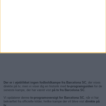
Der er i øjeblikket ingen fodboldkampe fra Barcelona SC
, der vises
direkte på tv, men vi viser dig en historik med
tv-programguiden
for de
seneste kampe, der har været vist
på tv fra Barcelona SC
.
Vi opdaterer denne
tv-programoversigt for Barcelona SC
, når vi har
bekræftet fra officielle kilder, hvilke kampe der vil blive vist
direkte på
tv
.