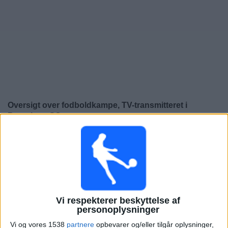
Nyheder
Widget
Oversigt over fodboldkampe, TV-transmitteret i
Barcelona SC
×
Barcelona SC:
På nuværende tidspunkt er der ikke
nogen TV-transmitteret fodboldkamp. Du kan tjekke
historikken over fodboldkampe for at se tidligere TV-
transmitterede fodboldkampe.
Vi respekterer beskyttelse af
Søndag, 08-02-2026
personoplysninger
01:00
Venskabskamp
Vi og vores 1538
partnere
opbevarer og/eller tilgår oplysninger,