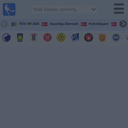
Fodbold
på TV
Oversigt over
FIFA VM 2026
Superliga Danmark
Kvindeligaen
DBU 
TV-
transmitterede
fodboldkampe
De
kommende
fodboldkampe
Hold
Ligaer
TV-
kanaler