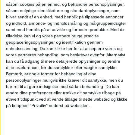
såsom cookies på en enhed, og behandler personoplysninger,
Barcelona SC
såsom entydige identifikatorer og standardoplysninger, som
Inter Miami
bliver sendt af en enhed, med henblik på tilpassede annoncer
og indhold, annonce- og indholdsmåling og målgruppeindsigter
OneFootball PPV
samt med henblik på at udvikle og forbedre produkter.
Med din
tilladelse kan vi og vores partnere bruge præcise
Søndag, 01-02-2026
geoplaceringsoplysninger og identifikation gennem
02:30
Noche Amarilla
enhedsscanning. Du kan klikke her for at acceptere vores og
vores partneres behandling, som beskrevet ovenfor. Alternativt
Barcelona SC
kan du få adgang til mere detaljerede oplysninger og ændre
dine præferencer, før du samtykker eller nægter samtykke.
Guayaquil City
Bemærk, at nogle former for behandling af dine
ElCanalDelFutbol.com
personoplysninger muligvis ikke kræver dit samtykke, men du
har ret til at gøre indsigelse mod sådan behandling.
Du kan
Søndag, 21-12-2025
ændre dine præferencer eller trække dit samtykke tilbage på
ethvert tidspunkt ved at vende tilbage til dette websted og klikke
22:30
Liga Pro
på knappen "Privatliv" nederst på websiden.
Ind. del Valle
Barcelona SC
ElCanalDelFutbol.com