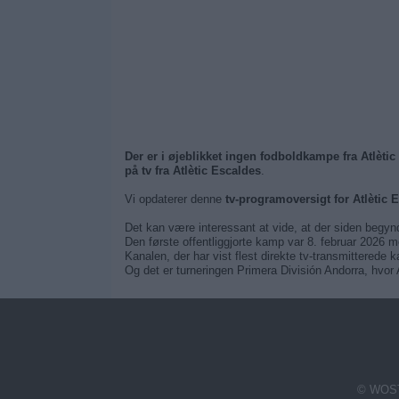
Der er i øjeblikket ingen fodboldkampe fra Atlètic
på tv fra Atlètic Escaldes
.
Vi opdaterer denne
tv-programoversigt for Atlètic 
Det kan være interessant at vide, at der siden begyn
Den første offentliggjorte kamp var 8. februar 2026 
Kanalen, der har vist flest direkte tv-transmitterede
Og det er turneringen Primera División Andorra, hvor A
© WOST