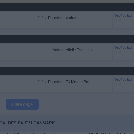
OneFootball
Atlètic Escaldes
Vaduz
PPV
OneFootball
Vaduz
Atlètic Escaldes
PPV
OneFootball
Atlètic Escaldes
FK Mornar Bar
PPV
Flere dage
SCALDES PÅ TV I DANMARK