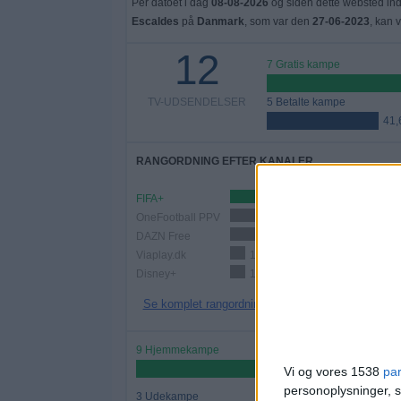
Per datoet i dag
08-08-2026
og siden dette websted ind
Escaldes
på
Danmark
, som var den
27-06-2023
, kan 
12
7 Gratis kampe
TV-UDSENDELSER
5 Betalte kampe
41
RANGORDNING EFTER KANALER
FIFA+
7 (58,33%)
OneFootball PPV
4 (33,33%)
DAZN Free
4 (33,33%)
Viaplay.dk
1 (8,33%)
Disney+
1 (8,33%)
Se komplet rangordning
9 Hjemmekampe
75%
Vi og vores 1538
pa
personoplysninger, s
3 Udekampe