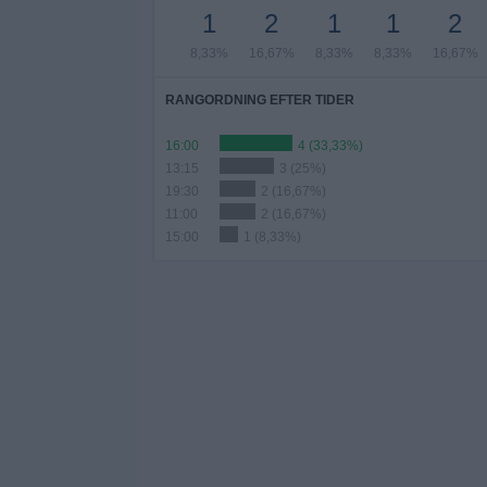
1
2
1
1
2
8,33%
16,67%
8,33%
8,33%
16,67%
RANGORDNING EFTER TIDER
16:00
4 (33,33%)
13:15
3 (25%)
19:30
2 (16,67%)
11:00
2 (16,67%)
15:00
1 (8,33%)