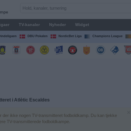
kampe
igaer
TV-kanaler
Nyheder
Widget
indeligaen
DBU Pokalen
NordicBet Liga
Champions League
teret i
Atlètic Escaldes
×
 der ikke nogen TV-transmitteret fodboldkamp. Du kan tjekke
igere TV-transmitterede fodboldkampe.