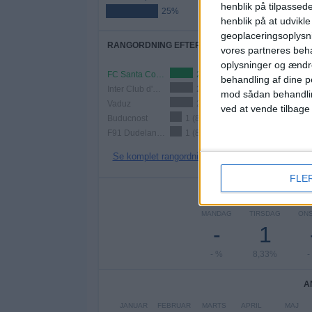
henblik på tilpasse
25%
henblik på at udvikl
geoplaceringsoplysni
RANGORDNING EFTER HOLD
vores partneres beha
oplysninger og ændr
FC Santa Coloma
2 (16,67%)
behandling af dine p
Inter Club d'Escaldes
2 (16,67%)
mod sådan behandli
Vaduz
2 (16,67%)
ved at vende tilbage
Buducnost
1 (8,33%)
F91 Dudelange
1 (8,33%)
Se komplet rangordning
FLE
AN
MANDAG
TIRSDAG
ON
-
1
- %
8,33%
-
A
JANUAR
FEBRUAR
MARTS
APRIL
MAJ