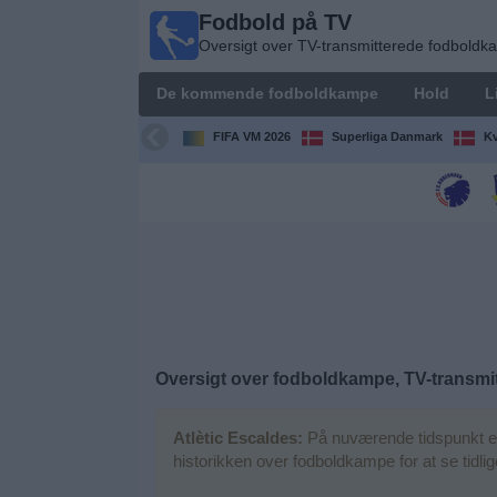
Fodbold på TV
Fodbold
Oversigt over TV-transmitterede fodbold
på TV
Oversigt over
De kommende fodboldkampe
Hold
L
TV-
transmitterede
FIFA VM 2026
Superliga Danmark
Kv
fodboldkampe
De
kommende
fodboldkampe
Hold
Ligaer
Oversigt over fodboldkampe, TV-transmit
TV-
Atlètic Escaldes:
På nuværende tidspunkt er
kanaler
historikken over fodboldkampe for at se tidl