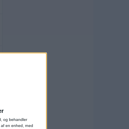
er
d, og behandler
t af en enhed, med