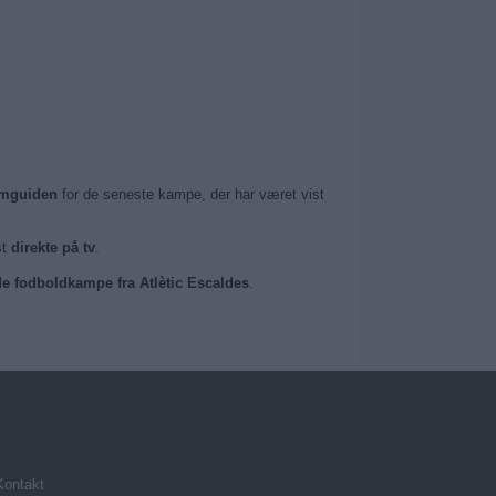
amguiden
for de seneste kampe, der har været vist
st
direkte på tv
.
ede fodboldkampe fra Atlètic Escaldes
.
Kontakt