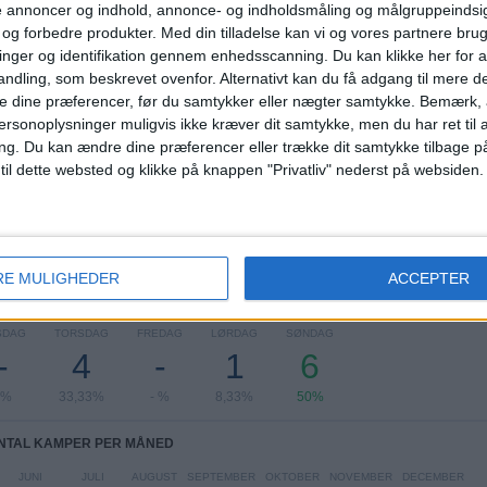
de annoncer og indhold, annonce- og indholdsmåling og målgruppeinds
KONKURRENCER
VS FC Santa
MODSTANDERE
Coloma
e og forbedre produkter.
Med din tilladelse kan vi og vores partnere bru
nger og identifikation gennem enhedsscanning. Du kan klikke her for a
RANGORDNING EFTER KONKURRENCER
ndling, som beskrevet ovenfor. Alternativt kan du få adgang til mere d
e dine præferencer, før du samtykker eller nægter samtykke. Bemærk, a
Primera División Andorra
7 (58,33%)
ersonoplysninger muligvis ikke kræver dit samtykke, men du har ret til 
Conference League
4 (33,33%)
ng.
Du kan ændre dine præferencer eller trække dit samtykke tilbage på
Champions League
1 (8,33%)
 til dette websted og klikke på knappen "Privatliv" nederst på websiden.
Se komplet rangordning
RE MULIGHEDER
ACCEPTER
TAL KAMPER PER UGEDAG
SDAG
TORSDAG
FREDAG
LØRDAG
SØNDAG
-
4
-
1
6
 %
33,33%
- %
8,33%
50%
NTAL KAMPER PER MÅNED
JUNI
JULI
AUGUST
SEPTEMBER
OKTOBER
NOVEMBER
DECEMBER