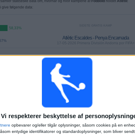
samler statistiske data om, hvornår og hvor kampene af
Fodbold
holdet
Atlètic
vi give følgende data:
SIDSTE GRATIS KAMP
58,33%
Atlètic Escaldes - Penya Encarnada
,67%
17-05-2026 Primera División Andorra por FIFA+
KAMPER
DAGE
TOTAL
3
82
5
KONTINUERLIGT
UTEN GRATIS
TV-KANALER
BETALTE
KAMP
Vi respekterer beskyttelse af personoplysning
TOTAL
MAKSIMUM
TOTAL
rtnere
opbevarer og/eller tilgår oplysninger, såsom cookies på en enhe
3
2
9
åsom entydige identifikatorer og standardoplysninger, som bliver send