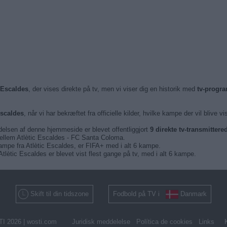
 Escaldes
, der vises direkte på tv, men vi viser dig en historik med
tv-progr
Escaldes
, når vi har bekræftet fra officielle kilder, hvilke kampe der vil blive vi
delsen af denne hjemmeside er blevet offentliggjort
9 direkte tv-transmitter
mellem Atlètic Escaldes - FC Santa Coloma.
 kampe fra Atlètic Escaldes, er FIFA+ med i alt 6 kampe.
tlètic Escaldes er blevet vist flest gange på tv, med i alt 6 kampe.
Skift til din tidszone
Fodbold på TV i
Danmark
I 2026 |
wosti.com
Juridisk meddelelse
Política de cookies
Links