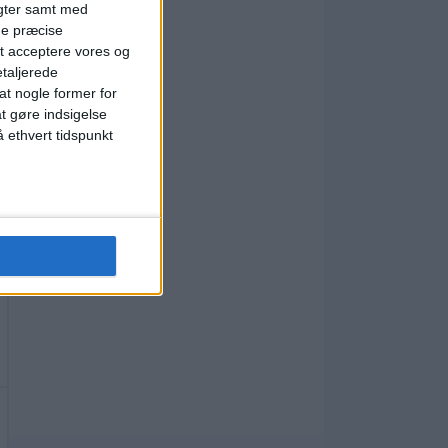
igter samt med
ge præcise
t acceptere vores og
etaljerede
t nogle former for
at gøre indsigelse
 ethvert tidspunkt