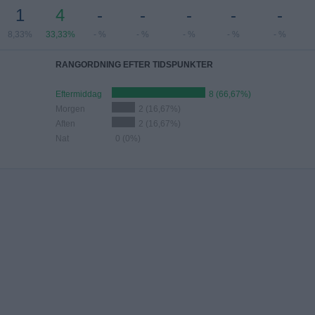
1
4
-
-
-
-
-
8,33%
33,33%
- %
- %
- %
- %
- %
RANGORDNING EFTER TIDSPUNKTER
Eftermiddag
8 (66,67%)
Morgen
2 (16,67%)
Aften
2 (16,67%)
Nat
0 (0%)