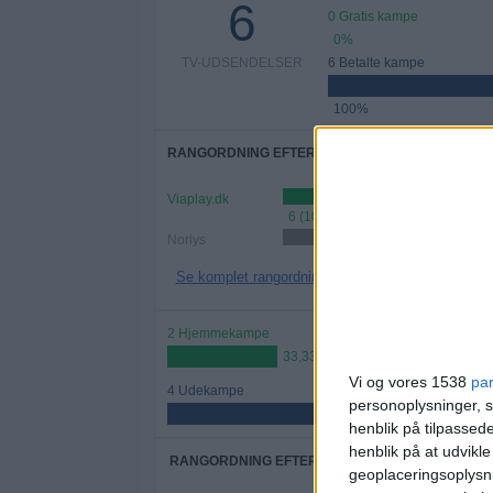
6
0 Gratis kampe
0%
TV-UDSENDELSER
6 Betalte kampe
100%
RANGORDNING EFTER KANALER
Viaplay.dk
6 (100%)
Norlys
1 (16,67%)
Se komplet rangordning
2 Hjemmekampe
33,33%
Vi og vores 1538
pa
4 Udekampe
personoplysninger, s
66,67%
henblik på tilpasse
henblik på at udvikl
RANGORDNING EFTER HOLD
geoplaceringsoplysni