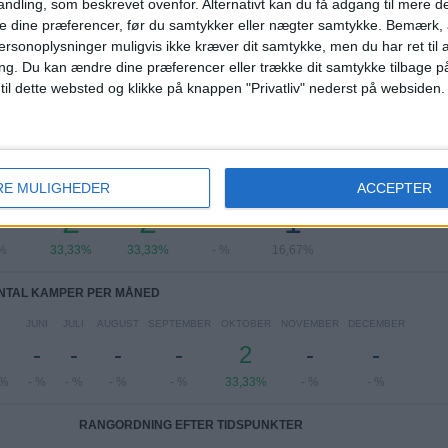
ndling, som beskrevet ovenfor. Alternativt kan du få adgang til mere d
Saudi Pro League
6 (100%)
e dine præferencer, før du samtykker eller nægter samtykke. Bemærk, a
ersonoplysninger muligvis ikke kræver dit samtykke, men du har ret til 
Se komplet rangordning
ng.
Du kan ændre dine præferencer eller trække dit samtykke tilbage på
 til dette websted og klikke på knappen "Privatliv" nederst på websiden.
TAL KAMPER PER UGEDAG
RE MULIGHEDER
ACCEPTER
DAG
TORSDAG
FREDAG
LØRDAG
SØNDAG
-
2
2
-
1
 %
33,33%
33,33%
- %
16,67%
NTAL KAMPER PER MÅNED
JUNI
JULI
AUGUST
SEPTEMBER
OKTOBER
NOVEMBER
DECEMBER
-
-
-
-
2
-
-
7%
- %
- %
- %
- %
33,33%
- %
- %
RANGORDNING EFTER TIDSPUNKTER