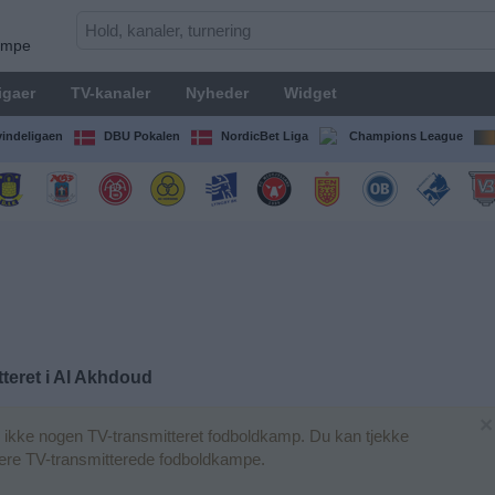
kampe
igaer
TV-kanaler
Nyheder
Widget
indeligaen
DBU Pokalen
NordicBet Liga
Champions League
teret i
Al Akhdoud
×
ikke nogen TV-transmitteret fodboldkamp. Du kan tjekke
igere TV-transmitterede fodboldkampe.