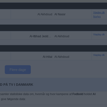
Viaplay.dk
Al Akhdoud
Al Nassr
Norlys
Viaplay.dk
Al-Ittihad Jeddah Club
Al Akhdoud
Viaplay.dk
Al-Hilal
Al Akhdoud
Flere dage
D PÅ TV I DANMARK
samler statistiske data om, hvornår og hvor kampene af
Fodbold
holdet
Al
i give følgende data: