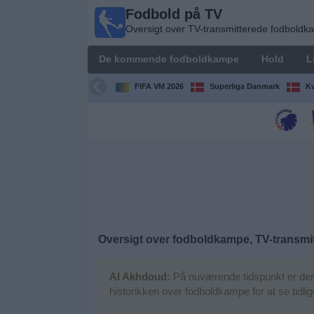
Fodbold på TV
Fodbold
Oversigt over TV-transmitterede fodbold
på TV
Oversigt over
De kommende fodboldkampe
Hold
L
TV-
transmitterede
FIFA VM 2026
Superliga Danmark
Kv
fodboldkampe
De
kommende
fodboldkampe
Hold
Ligaer
Oversigt over fodboldkampe, TV-transmit
TV-
Al Akhdoud:
På nuværende tidspunkt er der 
kanaler
historikken over fodboldkampe for at se tidl