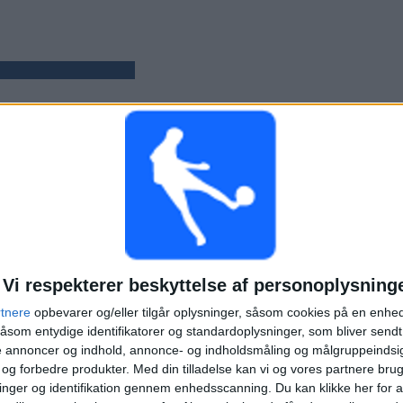
KAMPER
DAGE
TOTAL
6
672
2
KONTINUERLIGT
UTEN GRATIS
TV-KANALER
BETALTE
KAMP
Vi respekterer beskyttelse af personoplysning
TOTAL
MAKSIMUM
TOTAL
1
2
4
rtnere
opbevarer og/eller tilgår oplysninger, såsom cookies på en enhe
åsom entydige identifikatorer og standardoplysninger, som bliver send
KONKURRENCER
VS Al Nassr
MODSTANDERE
de annoncer og indhold, annonce- og indholdsmåling og målgruppeinds
e og forbedre produkter.
Med din tilladelse kan vi og vores partnere bru
RANGORDNING EFTER KONKURRENCER
nger og identifikation gennem enhedsscanning. Du kan klikke her for a