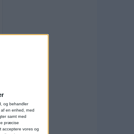
er
d, og behandler
t af en enhed, med
igter samt med
ge præcise
t acceptere vores og