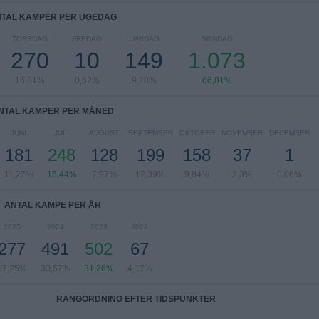
TAL KAMPER PER UGEDAG
TORSDAG
FREDAG
LØRDAG
SØNDAG
270
10
149
1.073
16,81%
0,62%
9,28%
66,81%
NTAL KAMPER PER MÅNED
JUNI
JULI
AUGUST
SEPTEMBER
OKTOBER
NOVEMBER
DECEMBER
181
248
128
199
158
37
1
11,27%
15,44%
7,97%
12,39%
9,84%
2,3%
0,06%
ANTAL KAMPE PER ÅR
2025
2024
2023
2022
277
491
502
67
17,25%
30,57%
31,26%
4,17%
RANGORDNING EFTER TIDSPUNKTER