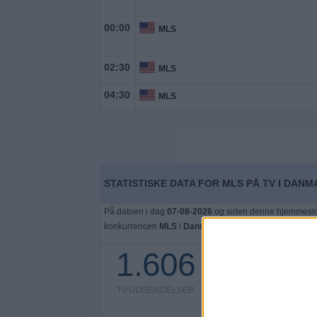
00:00
MLS
02:30
MLS
04:30
MLS
STATISTISKE DATA FOR MLS PÅ TV I DAN
På datoen i dag
07-08-2026
og siden denne hjemmeside
konkurrencen
MLS
i
Danmark
blev sendt, som var den
1.606
0 Gratis kampe
0%
TV-UDSENDELSER
1.606 Betalte kampe