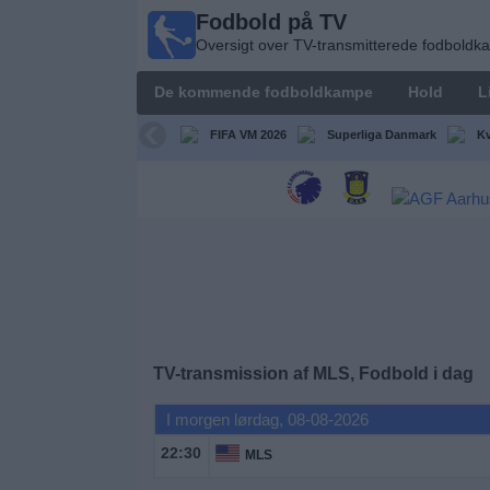
Fodbold på TV
Fodbold
Oversigt over TV-transmitterede fodbold
på TV
Oversigt over
De kommende fodboldkampe
Hold
L
TV-
transmitterede
FIFA VM 2026
Superliga Danmark
Kv
fodboldkampe
De
kommende
fodboldkampe
Hold
Ligaer
TV-transmission af MLS, Fodbold i dag
I morgen lørdag, 08-08-2026
TV-
kanaler
22:30
MLS