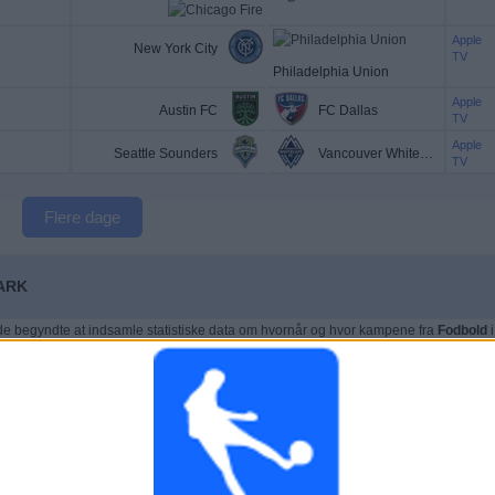
Apple
New York City
TV
Philadelphia Union
Apple
Austin FC
FC Dallas
TV
Apple
Seattle Sounders
Vancouver Whitecaps
TV
Flere dage
MARK
 begyndte at indsamle statistiske data om hvornår og hvor kampene fra
Fodbold
i
02-04-2022
, kan vi give følgende data:
KAMP GENTAGET FLEST GANGE
Charlotte - New York City
7