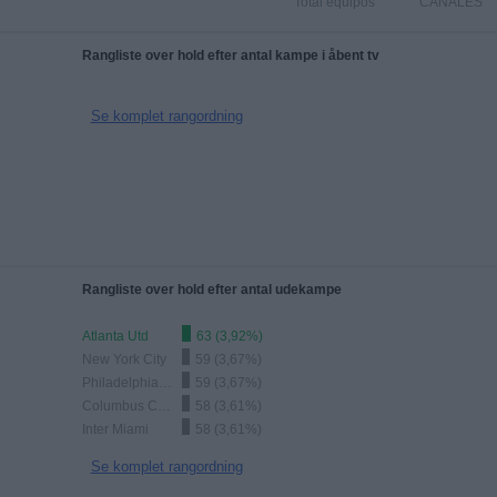
Total equipos
CANALES
Rangliste over hold efter antal kampe i åbent tv
Se komplet rangordning
Rangliste over hold efter antal udekampe
Atlanta Utd
63 (3,92%)
New York City
59 (3,67%)
Philadelphia Union
59 (3,67%)
Columbus Crew
58 (3,61%)
Inter Miami
58 (3,61%)
Se komplet rangordning