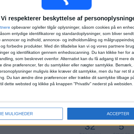
Vi respekterer beskyttelse af personoplysning
SIDSTE BETALINGSKAMP
rtnere
opbevarer og/eller tilgår oplysninger, såsom cookies på en enhe
Portland Timbers - Seattle Sounders
åsom entydige identifikatorer og standardoplysninger, som bliver send
02-08-2026 MLS por Apple TV
de annoncer og indhold, annonce- og indholdsmåling og målgruppeinds
e og forbedre produkter.
Med din tilladelse kan vi og vores partnere bru
nger og identifikation gennem enhedsscanning. Du kan klikke her for a
GENNEMSNIT
DAGE
TOTAL
ndling, som beskrevet ovenfor. Alternativt kan du få adgang til mere d
1,1
1587
5
e dine præferencer, før du samtykker eller nægter samtykke. Bemærk, a
ersonoplysninger muligvis ikke kræver dit samtykke, men du har ret til 
KANALER PR.
UTEN GRATIS
TV-KANALER
KAMP
KAMP
ng.
Du kan ændre dine præferencer eller trække dit samtykke tilbage på
 til dette websted og klikke på knappen "Privatliv" nederst på websiden.
RE MULIGHEDER
ACCEPTER
TOTAL
TOTAL
100%
32
5