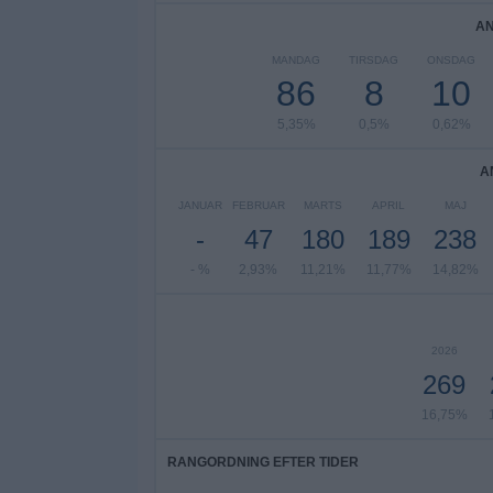
AN
MANDAG
TIRSDAG
ONSDAG
86
8
10
5,35%
0,5%
0,62%
A
JANUAR
FEBRUAR
MARTS
APRIL
MAJ
-
47
180
189
238
- %
2,93%
11,21%
11,77%
14,82%
2026
269
16,75%
RANGORDNING EFTER TIDER