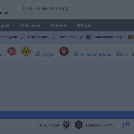
kampe
igaer
TV-kanaler
Nyheder
Widget
indeligaen
DBU Pokalen
NordicBet Liga
Champions League
Apple
New England
Houston Dynamo
TV