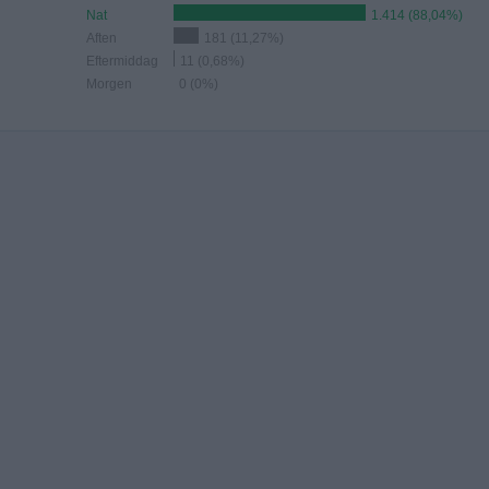
Nat
1.414 (88,04%)
Aften
181 (11,27%)
Eftermiddag
11 (0,68%)
Morgen
0 (0%)