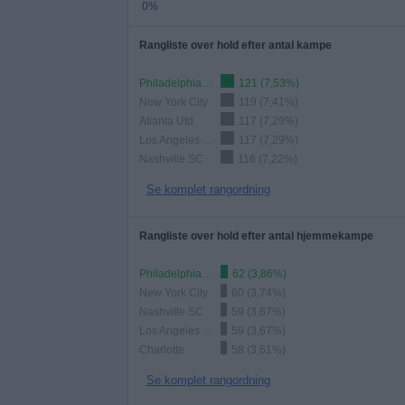
0%
Rangliste over hold efter antal kampe
Philadelphia Union
121 (7,53%)
New York City
119 (7,41%)
Atlanta Utd
117 (7,29%)
Los Angeles FC
117 (7,29%)
Nashville SC
116 (7,22%)
Se komplet rangordning
Rangliste over hold efter antal hjemmekampe
Philadelphia Union
62 (3,86%)
New York City
60 (3,74%)
Nashville SC
59 (3,67%)
Los Angeles FC
59 (3,67%)
Charlotte
58 (3,61%)
Se komplet rangordning