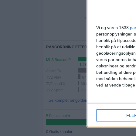
100%
SIDSTE GRATIS KAMP
Vi og vores 1538
pa
-
personoplysninger, s
- por
henblik på tilpasse
henblik på at udvikl
RANGORDNING EFTER KANALER
geoplaceringsoplysni
vores partneres beha
MLS Season Pass
1.285 (80,01%)
oplysninger og ændr
Apple TV
301 (18,74%)
behandling af dine p
TV2 Play
67 (4,17%)
mod sådan behandli
TV2 sport X
36 (2,24%)
ved at vende tilbage
TV2 Sport
15 (0,93%)
Se komplet rangordning
FLE
5 Betalkanaler
0 Gratis kanaler