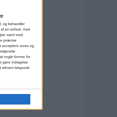
er
d, og behandler
t af en enhed, med
igter samt med
ge præcise
t acceptere vores og
etaljerede
t nogle former for
at gøre indsigelse
 ethvert tidspunkt