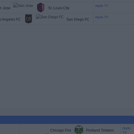
Apple TV
n Jose
St. Louis City
Apple TV
s Angeles FC
San Diego FC
Apple
Chicago Fire
Portland Timbers
TV