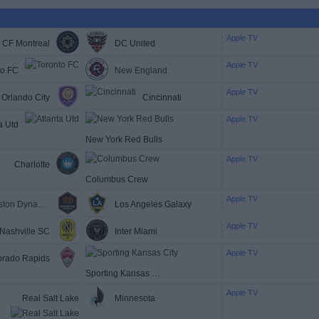
Apple TV
CF Montreal
DC United
Apple TV
to FC
New England
Apple TV
Orlando City
Cincinnati
Apple TV
a Utd
New York Red Bulls
Apple TV
Charlotte
Columbus Crew
Apple TV
Houston Dynamo
Los Angeles Galaxy
Apple TV
Nashville SC
Inter Miami
Apple TV
orado Rapids
Sporting Kansas City
Apple TV
Real Salt Lake
Minnesota