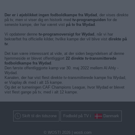
Der er i øjeblikket ingen fodboldkampe fra Wydad
, der vises direkte
på tv, men vi viser dig en historik med
tv-programguiden
for de
seneste kampe, der har været vist
på tv fra Wydad
.
Vi opdaterer denne
tv-programoversigt for Wydad
, når vi har
bekræftet fra officielle kilder, hvilke kampe der vil blive vist
direkte på
tv
.
Det kan være interessant at vide, at der siden begyndelsen af denne
hjemmeside er blevet offentliggjort
22 direkte tv-transmitterede
fodboldkampe fra Wydad
.
Den første offentliggjorte kamp var 30. maj 2022 mellem Al Ahly -
Wydad.
Kanalen, der har vist flest direkte tv-transmitterede kampe fra Wydad,
er Viaplay.dk med i alt 15 kampe.
Og det er turneringen CAF Champions League, hvor Wydad er blevet
vist flest gange på tv, med i alt 12 kampe.
Skift til din tidszone
Fodbold på TV i
Danmark
© WOSTI 2026 |
wosti.com