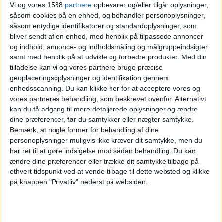
Vi og vores 1538
partnere
opbevarer og/eller tilgår oplysninger,
Wydad
såsom cookies på en enhed, og behandler personoplysninger,
Al-Ain
såsom entydige identifikatorer og standardoplysninger, som
bliver sendt af en enhed, med henblik på tilpassede annoncer
DAZN (Se live)
DAZN Free (Se gratis)
og indhold, annonce- og indholdsmåling og målgruppeindsigter
samt med henblik på at udvikle og forbedre produkter.
Med din
Søndag, 22-06-2025
tilladelse kan vi og vores partnere bruge præcise
geoplaceringsoplysninger og identifikation gennem
18:00
FIFA Club World Cup
enhedsscanning. Du kan klikke her for at acceptere vores og
Gruppefase
vores partneres behandling, som beskrevet ovenfor. Alternativt
Juventus
kan du få adgang til mere detaljerede oplysninger og ændre
dine præferencer, før du samtykker eller nægter samtykke.
Wydad
Bemærk, at nogle former for behandling af dine
DAZN (Se live)
DAZN Free (Se gratis)
personoplysninger muligvis ikke kræver dit samtykke, men du
har ret til at gøre indsigelse mod sådan behandling.
Du kan
Onsdag, 18-06-2025
ændre dine præferencer eller trække dit samtykke tilbage på
ethvert tidspunkt ved at vende tilbage til dette websted og klikke
18:00
FIFA Club World Cup
på knappen "Privatliv" nederst på websiden.
Gruppefase
Manchester City
Wydad