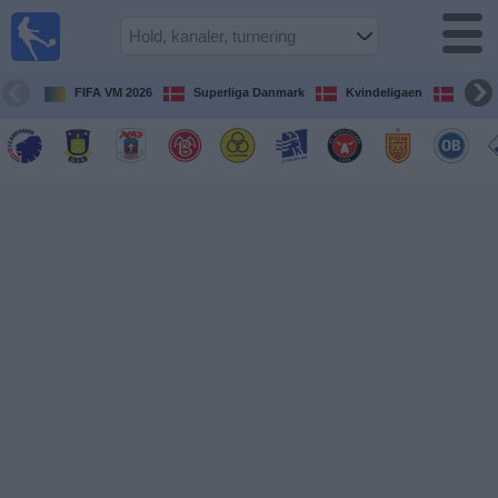
Fodbold
på TV
Oversigt over
FIFA VM 2026
Superliga Danmark
Kvindeligaen
DBU 
TV-
transmitterede
fodboldkampe
De
kommende
fodboldkampe
Hold
Ligaer
TV-
kanaler