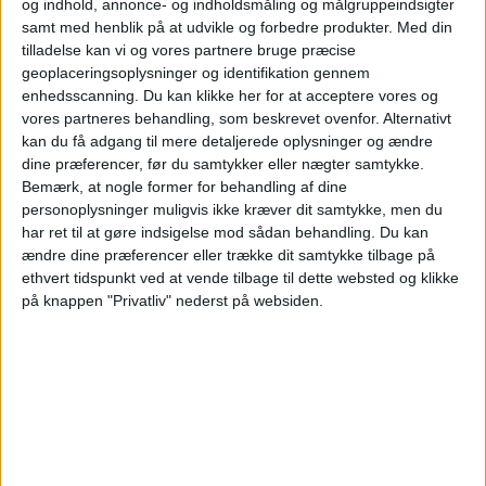
og indhold, annonce- og indholdsmåling og målgruppeindsigter
Hviderusland
samt med henblik på at udvikle og forbedre produkter.
Med din
Syrien
tilladelse kan vi og vores partnere bruge præcise
Norlys
TV2 Play
geoplaceringsoplysninger og identifikation gennem
enhedsscanning. Du kan klikke her for at acceptere vores og
vores partneres behandling, som beskrevet ovenfor. Alternativt
STATISTISKE DATA FOR LAGET SYRIEN PÅ TV I DANMARK
kan du få adgang til mere detaljerede oplysninger og ændre
dine præferencer, før du samtykker eller nægter samtykke.
Per datoet i dag
09-08-2026
og siden dette websted indsamler statistiske
Bemærk, at nogle former for behandling af dine
data om, hvornår og hvor kampene af
Fodbold
holdet
Syrien
på
Danmark
,
personoplysninger muligvis ikke kræver dit samtykke, men du
som var den
07-01-2026
, kan vi give følgende data:
har ret til at gøre indsigelse mod sådan behandling.
Du kan
ændre dine præferencer eller trække dit samtykke tilbage på
4
ethvert tidspunkt ved at vende tilbage til dette websted og klikke
på knappen "Privatliv" nederst på websiden.
TV-UDSENDELSER
3 Gratis kampe
75%
1 Betalte kampe
25%
SIDSTE GRATIS KAMP