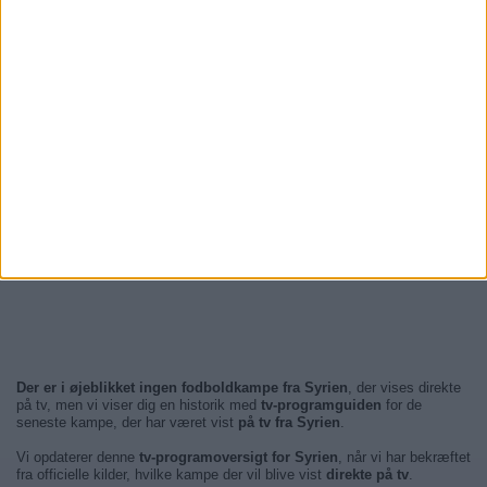
Der er i øjeblikket ingen fodboldkampe fra Syrien
, der vises direkte
på tv, men vi viser dig en historik med
tv-programguiden
for de
seneste kampe, der har været vist
på tv fra Syrien
.
Vi opdaterer denne
tv-programoversigt for Syrien
, når vi har bekræftet
fra officielle kilder, hvilke kampe der vil blive vist
direkte på tv
.