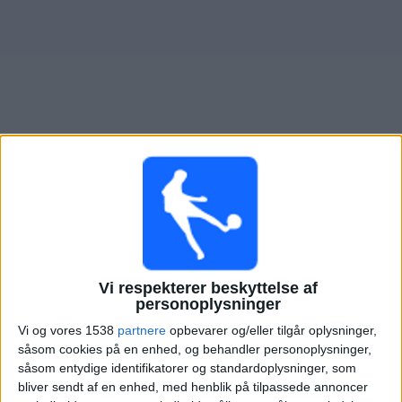
Nyheder
Widget
Oversigt over fodboldkampe, TV-transmitteret i
Syrien
×
Syrien:
På nuværende tidspunkt er der ikke nogen TV-
transmitteret fodboldkamp. Du kan tjekke historikken
over fodboldkampe for at se tidligere TV-transmitterede
Vi respekterer beskyttelse af
fodboldkampe.
personoplysninger
Vi og vores 1538
partnere
opbevarer og/eller tilgår oplysninger,
Fredag, 05-06-2026
såsom cookies på en enhed, og behandler personoplysninger,
såsom entydige identifikatorer og standardoplysninger, som
18:00
Venskabskamp
bliver sendt af en enhed, med henblik på tilpassede annoncer