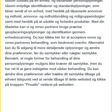
såsom cookies på en enhed, og behandler personoplysninger,
såsom entydige identifikatorer og standardoplysninger, som
Pouso Alegre
bliver sendt af en enhed, med henblik på tilpassede annoncer
Uberlândia
og indhold, annonce- og indholdsmåling og målgruppeindsigter
Fanatiz (Se live)
samt med henblik på at udvikle og forbedre produkter.
Med din
tilladelse kan vi og vores partnere bruge præcise
Torsdag, 06-02-2025
geoplaceringsoplysninger og identifikation gennem
enhedsscanning. Du kan klikke her for at acceptere vores og
00:00
Campeonato Mineiro
vores partneres behandling, som beskrevet ovenfor. Alternativt
kan du få adgang til mere detaljerede oplysninger og ændre
Pouso Alegre
dine præferencer, før du samtykker eller nægter samtykke.
Betim Futebol
Bemærk, at nogle former for behandling af dine
Fanatiz (Se live)
personoplysninger muligvis ikke kræver dit samtykke, men du
har ret til at gøre indsigelse mod sådan behandling.
Du kan
ændre dine præferencer eller trække dit samtykke tilbage på
Søndag, 02-02-2025
ethvert tidspunkt ved at vende tilbage til dette websted og klikke
19:00
Campeonato Mineiro
på knappen "Privatliv" nederst på websiden.
Democrata GV
Pouso Alegre
Fanatiz (Se live)