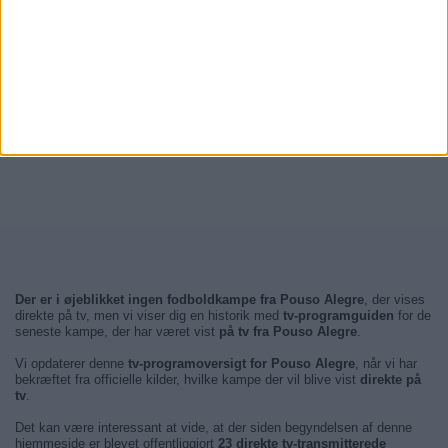
Der er i øjeblikket ingen fodboldkampe fra Pouso Alegre
, der vises
direkte på tv, men vi viser dig en historik med
tv-programguiden
for de
seneste kampe, der har været vist
på tv fra Pouso Alegre
.
Vi opdaterer denne
tv-programoversigt for Pouso Alegre
, når vi har
bekræftet fra officielle kilder, hvilke kampe der vil blive vist
direkte på
tv
.
Det kan være interessant at vide, at der siden begyndelsen af denne
hjemmeside er blevet offentliggjort
23 direkte tv-transmitterede