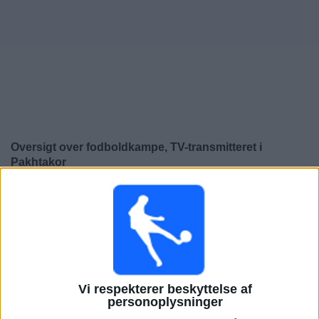
Nyheder
Widget
Oversigt over fodboldkampe, TV-transmitteret i
Pakhtakor
×
Pakhtakor:
På nuværende tidspunkt er der ikke nogen
TV-transmitteret fodboldkamp. Du kan tjekke historikken
over fodboldkampe for at se tidligere TV-transmitterede
fodboldkampe.
Tirsdag, 03-12-2024
Vi respekterer beskyttelse af
personoplysninger
15:00
AFC Champions League