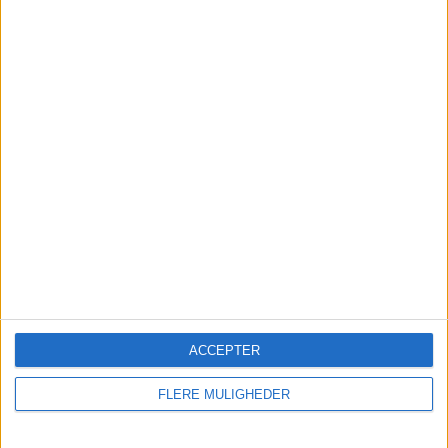
3 Hjemmekampe
60%
2 Udekampe
40%
TOTAL
MAKSIMUM
TOTAL
1
1
5
KONKURRENCER
VS Persepolis
MODSTANDERE
RANGORDNING EFTER HOLD
Persepolis
1 (20%)
Al Shorta
1 (20%)
Al Wasl
1 (20%)
Al Rayyan
1 (20%)
Al-Ain
1 (20%)
ACCEPTER
Se komplet rangordning
FLERE MULIGHEDER
RANGORDNING EFTER KONKURRENCER