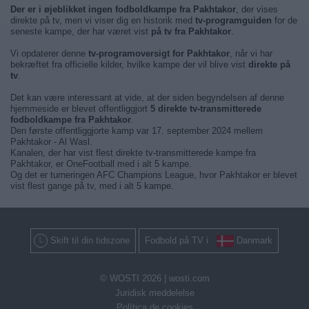
Der er i øjeblikket ingen fodboldkampe fra Pakhtakor
, der vises
direkte på tv, men vi viser dig en historik med
tv-programguiden
for de
seneste kampe, der har været vist
på tv fra Pakhtakor
.
Vi opdaterer denne
tv-programoversigt for Pakhtakor
, når vi har
bekræftet fra officielle kilder, hvilke kampe der vil blive vist
direkte på
tv
.
Det kan være interessant at vide, at der siden begyndelsen af denne
hjemmeside er blevet offentliggjort
5 direkte tv-transmitterede
fodboldkampe fra Pakhtakor
.
Den første offentliggjorte kamp var 17. september 2024 mellem
Pakhtakor - Al Wasl.
Kanalen, der har vist flest direkte tv-transmitterede kampe fra
Pakhtakor, er OneFootball med i alt 5 kampe.
Og det er turneringen AFC Champions League, hvor Pakhtakor er blevet
vist flest gange på tv, med i alt 5 kampe.
Skift til din tidszone
Fodbold på TV i
Danmark
© WOSTI 2026 |
wosti.com
Juridisk meddelelse
Política de cookies