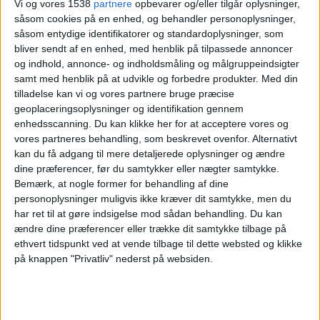
Vi og vores 1538
partnere
opbevarer og/eller tilgår oplysninger,
Ligafase
såsom cookies på en enhed, og behandler personoplysninger,
såsom entydige identifikatorer og standardoplysninger, som
bliver sendt af en enhed, med henblik på tilpassede annoncer
Pakhtakor
og indhold, annonce- og indholdsmåling og målgruppeindsigter
Al-Ain
samt med henblik på at udvikle og forbedre produkter.
Med din
OneFootball
tilladelse kan vi og vores partnere bruge præcise
geoplaceringsoplysninger og identifikation gennem
enhedsscanning. Du kan klikke her for at acceptere vores og
Tirsdag, 05-11-2024
vores partneres behandling, som beskrevet ovenfor. Alternativt
15:00
AFC Champions League
kan du få adgang til mere detaljerede oplysninger og ændre
Ligafase
dine præferencer, før du samtykker eller nægter samtykke.
Bemærk, at nogle former for behandling af dine
personoplysninger muligvis ikke kræver dit samtykke, men du
har ret til at gøre indsigelse mod sådan behandling.
Du kan
Pakhtakor
ændre dine præferencer eller trække dit samtykke tilbage på
Al Rayyan
ethvert tidspunkt ved at vende tilbage til dette websted og klikke
OneFootball
på knappen "Privatliv" nederst på websiden.
Mandag, 21-10-2024
18:00
AFC Champions League