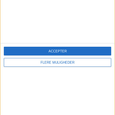
Real Madrid Academy
2 (100%)
Se komplet rangordning
RANGORDNING EFTER KONKURRENCER
UEFA Youth League
2 (100%)
Se komplet rangordning
ACCEPTER
FLERE MULIGHEDER
ANTAL KAMPER PER UGEDAG
MANDAG
TIRSDAG
ONSDAG
TORSDAG
FREDAG
-
2
-
-
-
- %
100%
- %
- %
- %
LØRDAG
SØNDAG
-
-
- %
- %