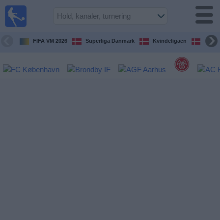
Fodbold
på TV
Oversigt over
FIFA VM 2026
Superliga Danmark
Kvindeligaen
DBU 
TV-
transmitterede
fodboldkampe
De
kommende
fodboldkampe
Hold
Ligaer
TV-
kanaler