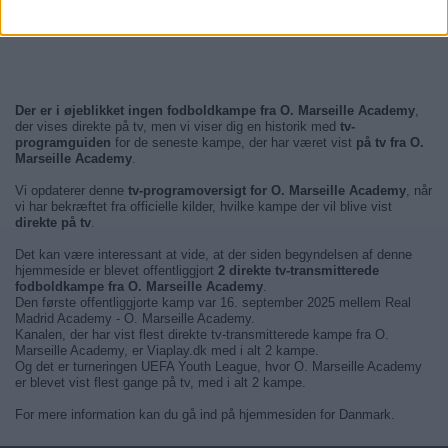
Der er i øjeblikket ingen fodboldkampe fra O. Marseille Academy
,
der vises direkte på tv, men vi viser dig en historik med
tv-
programguiden
for de seneste kampe, der har været vist
på tv fra O.
Marseille Academy
.
Vi opdaterer denne
tv-programoversigt for O. Marseille Academy
, når
vi har bekræftet fra officielle kilder, hvilke kampe der vil blive vist
direkte på tv
.
Det kan være interessant at vide, at der siden begyndelsen af denne
hjemmeside er blevet offentliggjort
2 direkte tv-transmitterede
fodboldkampe fra O. Marseille Academy
.
Den første offentliggjorte kamp var 16. september 2025 mellem Real
Madrid Academy - O. Marseille Academy.
Kanalen, der har vist flest direkte tv-transmitterede kampe fra O.
Marseille Academy, er Viaplay.dk med i alt 2 kampe.
Og det er turneringen UEFA Youth League, hvor O. Marseille Academy
er blevet vist flest gange på tv, med i alt 2 kampe.
For mere information kan du gå ind på hjemmesiden for Danmark.