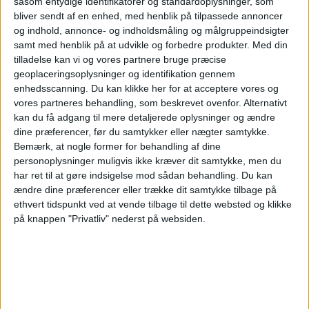
såsom entydige identifikatorer og standardoplysninger, som
1/16-finale
bliver sendt af en enhed, med henblik på tilpassede annoncer
og indhold, annonce- og indholdsmåling og målgruppeindsigter
Real Madrid Academy
samt med henblik på at udvikle og forbedre produkter.
Med din
O. Marseille Academy
tilladelse kan vi og vores partnere bruge præcise
UEFA TV
Norlys
Viaplay.dk
TV3 Sport
geoplaceringsoplysninger og identifikation gennem
enhedsscanning. Du kan klikke her for at acceptere vores og
Tirsdag, 16-09-2025
vores partneres behandling, som beskrevet ovenfor. Alternativt
kan du få adgang til mere detaljerede oplysninger og ændre
16:00
UEFA Youth League
dine præferencer, før du samtykker eller nægter samtykke.
Ligafase
Bemærk, at nogle former for behandling af dine
personoplysninger muligvis ikke kræver dit samtykke, men du
Real Madrid Academy
har ret til at gøre indsigelse mod sådan behandling.
Du kan
O. Marseille Academy
ændre dine præferencer eller trække dit samtykke tilbage på
Viaplay.dk
UEFA TV
Norlys
ethvert tidspunkt ved at vende tilbage til dette websted og klikke
på knappen "Privatliv" nederst på websiden.
STATISTISKE DATA FOR LAGET O. MARSEILLE ACADEMY
PÅ TV I DANMARK
Per datoet i dag
07-08-2026
og siden dette websted indsamler statistiske
data om, hvornår og hvor kampene af
Fodbold
holdet
O. Marseille