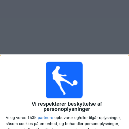
Nyheder
Widget
Oversigt over fodboldkampe, TV-transmitteret i
O.
Marseille Academy
×
O. Marseille Academy:
På nuværende tidspunkt er der
ikke nogen TV-transmitteret fodboldkamp. Du kan tjekke
historikken over fodboldkampe for at se tidligere TV-
transmitterede fodboldkampe.
Vi respekterer beskyttelse af
personoplysninger
Tirsdag, 03-02-2026
Vi og vores 1538
partnere
opbevarer og/eller tilgår oplysninger,
såsom cookies på en enhed, og behandler personoplysninger,
16:00
UEFA Youth League