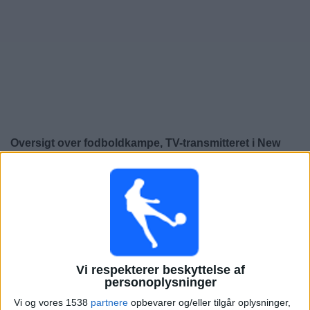
Nyheder
Widget
Oversigt over fodboldkampe, TV-transmitteret i
New
York City 2
Onsdag, 12-08-2026
01:00
MLS Next Pro
Vi respekterer beskyttelse af
New York City 2
personoplysninger
Orlando City B
Vi og vores 1538
partnere
opbevarer og/eller tilgår oplysninger,