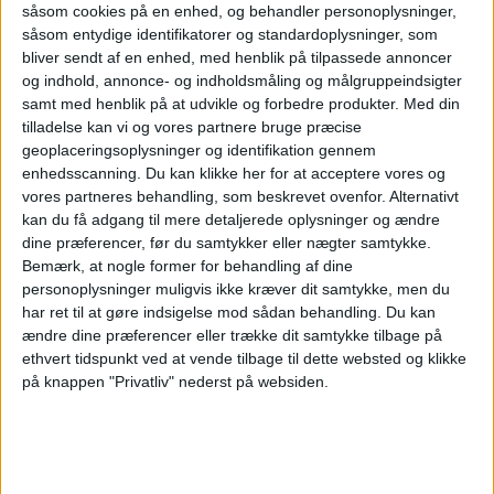
OneFootball
såsom cookies på en enhed, og behandler personoplysninger,
såsom entydige identifikatorer og standardoplysninger, som
Søndag, 16-08-2026
bliver sendt af en enhed, med henblik på tilpassede annoncer
og indhold, annonce- og indholdsmåling og målgruppeindsigter
00:00
MLS Next Pro
samt med henblik på at udvikle og forbedre produkter.
Med din
tilladelse kan vi og vores partnere bruge præcise
geoplaceringsoplysninger og identifikation gennem
enhedsscanning. Du kan klikke her for at acceptere vores og
Columbus Crew 2
vores partneres behandling, som beskrevet ovenfor. Alternativt
kan du få adgang til mere detaljerede oplysninger og ændre
New York City 2
dine præferencer, før du samtykker eller nægter samtykke.
Bemærk, at nogle former for behandling af dine
personoplysninger muligvis ikke kræver dit samtykke, men du
har ret til at gøre indsigelse mod sådan behandling.
Du kan
OneFootball
ændre dine præferencer eller trække dit samtykke tilbage på
ethvert tidspunkt ved at vende tilbage til dette websted og klikke
på knappen "Privatliv" nederst på websiden.
Onsdag, 19-08-2026
23:00
MLS Next Pro