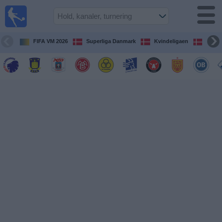
Fodbold
på TV
Oversigt over
FIFA VM 2026
Superliga Danmark
Kvindeligaen
DBU 
TV-
transmitterede
fodboldkampe
De
kommende
fodboldkampe
Hold
Ligaer
TV-
kanaler