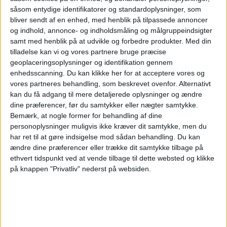
såsom entydige identifikatorer og standardoplysninger, som
Mandag, 28-09-2026
bliver sendt af en enhed, med henblik på tilpassede annoncer
18:00
UEFA Nations League
og indhold, annonce- og indholdsmåling og målgruppeindsigter
Gruppefase
samt med henblik på at udvikle og forbedre produkter.
Med din
tilladelse kan vi og vores partnere bruge præcise
Armenien
geoplaceringsoplysninger og identifikation gennem
Montenegro
enhedsscanning. Du kan klikke her for at acceptere vores og
vores partneres behandling, som beskrevet ovenfor. Alternativt
Kanal endnu ikke bekræftet
kan du få adgang til mere detaljerede oplysninger og ændre
dine præferencer, før du samtykker eller nægter samtykke.
Fredag, 02-10-2026
Bemærk, at nogle former for behandling af dine
personoplysninger muligvis ikke kræver dit samtykke, men du
20:45
UEFA Nations League
har ret til at gøre indsigelse mod sådan behandling.
Du kan
Gruppefase
ændre dine præferencer eller trække dit samtykke tilbage på
ethvert tidspunkt ved at vende tilbage til dette websted og klikke
Letland
på knappen "Privatliv" nederst på websiden.
Montenegro
Kanal endnu ikke bekræftet
Flere dage