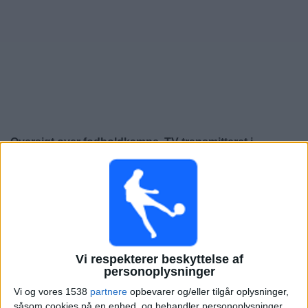
Nyheder
Widget
Oversigt over fodboldkampe, TV-transmitteret i
Montenegro
Fredag, 25-09-2026
20:45
UEFA Nations League
Gruppefase
Montenegro
Vi respekterer beskyttelse af
Cypern
personoplysninger
Kanal endnu ikke bekræftet
Vi og vores 1538
partnere
opbevarer og/eller tilgår oplysninger,
såsom cookies på en enhed, og behandler personoplysninger,