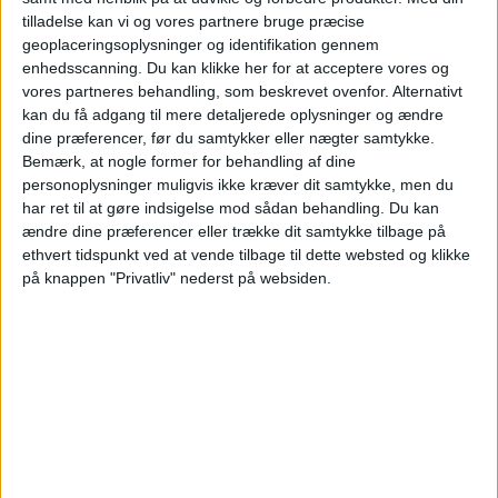
1st Qualifying Round
tilladelse kan vi og vores partnere bruge præcise
geoplaceringsoplysninger og identifikation gennem
Marsaxlokk FC
enhedsscanning. Du kan klikke her for at acceptere vores og
FC Pyunik
vores partneres behandling, som beskrevet ovenfor. Alternativt
OneFootball PPV
kan du få adgang til mere detaljerede oplysninger og ændre
dine præferencer, før du samtykker eller nægter samtykke.
Bemærk, at nogle former for behandling af dine
STATISTISKE DATA FOR LAGET MARSAXLOKK FC PÅ TV I
personoplysninger muligvis ikke kræver dit samtykke, men du
DANMARK
har ret til at gøre indsigelse mod sådan behandling.
Du kan
ændre dine præferencer eller trække dit samtykke tilbage på
Per datoet i dag
06-08-2026
og siden dette websted indsamler statistiske
ethvert tidspunkt ved at vende tilbage til dette websted og klikke
data om, hvornår og hvor kampene af
Fodbold
holdet
Marsaxlokk FC
på
på knappen "Privatliv" nederst på websiden.
Danmark
, som var den
09-07-2026
, kan vi give følgende data:
1
TV-UDSENDELSER
0 Gratis kampe
0%
1 Betalte kampe
100%