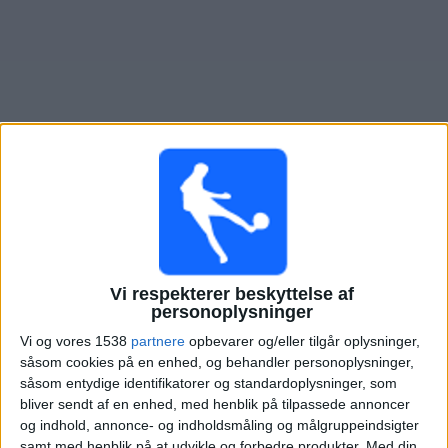
Nyheder
Widget
Oversigt over fodboldkampe, TV-transmitteret i
Marsaxlokk FC
×
Marsaxlokk FC:
På nuværende tidspunkt er der ikke
Vi respekterer beskyttelse af
nogen TV-transmitteret fodboldkamp. Du kan tjekke
personoplysninger
historikken over fodboldkampe for at se tidligere TV-
Vi og vores 1538
partnere
opbevarer og/eller tilgår oplysninger,
transmitterede fodboldkampe.
såsom cookies på en enhed, og behandler personoplysninger,
såsom entydige identifikatorer og standardoplysninger, som
Torsdag, 09-07-2026
bliver sendt af en enhed, med henblik på tilpassede annoncer
og indhold, annonce- og indholdsmåling og målgruppeindsigter
19:00
Conference League
samt med henblik på at udvikle og forbedre produkter.
Med din