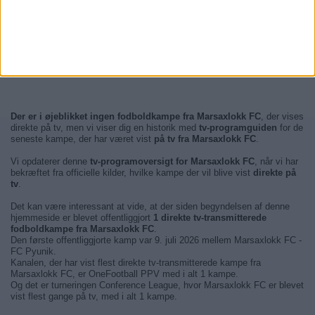
Der er i øjeblikket ingen fodboldkampe fra Marsaxlokk FC
, der vises
direkte på tv, men vi viser dig en historik med
tv-programguiden
for de
seneste kampe, der har været vist
på tv fra Marsaxlokk FC
.
Vi opdaterer denne
tv-programoversigt for Marsaxlokk FC
, når vi har
bekræftet fra officielle kilder, hvilke kampe der vil blive vist
direkte på
tv
.
Det kan være interessant at vide, at der siden begyndelsen af denne
hjemmeside er blevet offentliggjort
1 direkte tv-transmitterede
fodboldkampe fra Marsaxlokk FC
.
Den første offentliggjorte kamp var 9. juli 2026 mellem Marsaxlokk FC -
FC Pyunik.
Kanalen, der har vist flest direkte tv-transmitterede kampe fra
Marsaxlokk FC, er OneFootball PPV med i alt 1 kampe.
Og det er turneringen Conference League, hvor Marsaxlokk FC er blevet
vist flest gange på tv, med i alt 1 kampe.