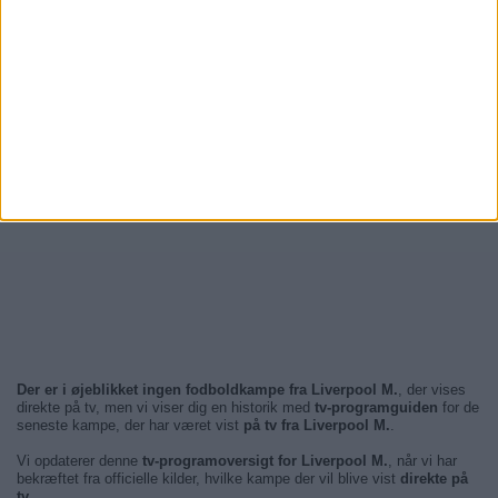
Der er i øjeblikket ingen fodboldkampe fra Liverpool M.
, der vises
direkte på tv, men vi viser dig en historik med
tv-programguiden
for de
seneste kampe, der har været vist
på tv fra Liverpool M.
.
Vi opdaterer denne
tv-programoversigt for Liverpool M.
, når vi har
bekræftet fra officielle kilder, hvilke kampe der vil blive vist
direkte på
tv
.