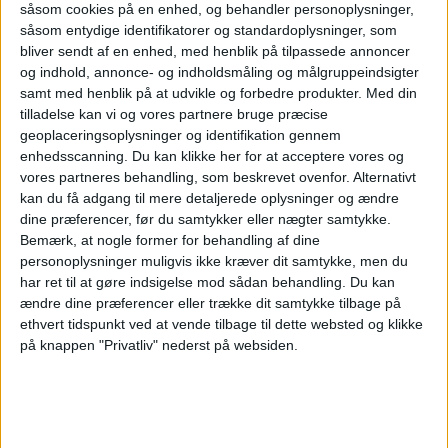
såsom cookies på en enhed, og behandler personoplysninger,
Liverpool M.
såsom entydige identifikatorer og standardoplysninger, som
Albion
bliver sendt af en enhed, med henblik på tilpassede annoncer
og indhold, annonce- og indholdsmåling og målgruppeindsigter
Antel TV Internacional
samt med henblik på at udvikle og forbedre produkter.
Med din
tilladelse kan vi og vores partnere bruge præcise
Søndag, 02-08-2026
geoplaceringsoplysninger og identifikation gennem
enhedsscanning. Du kan klikke her for at acceptere vores og
20:00
Primera Division
vores partneres behandling, som beskrevet ovenfor. Alternativt
kan du få adgang til mere detaljerede oplysninger og ændre
Central Español
dine præferencer, før du samtykker eller nægter samtykke.
Liverpool M.
Bemærk, at nogle former for behandling af dine
Antel TV Internacional
personoplysninger muligvis ikke kræver dit samtykke, men du
har ret til at gøre indsigelse mod sådan behandling.
Du kan
Lørdag, 25-07-2026
ændre dine præferencer eller trække dit samtykke tilbage på
ethvert tidspunkt ved at vende tilbage til dette websted og klikke
23:00
Primera Division
på knappen "Privatliv" nederst på websiden.
Defensor Sp.
Liverpool M.
Antel TV Internacional