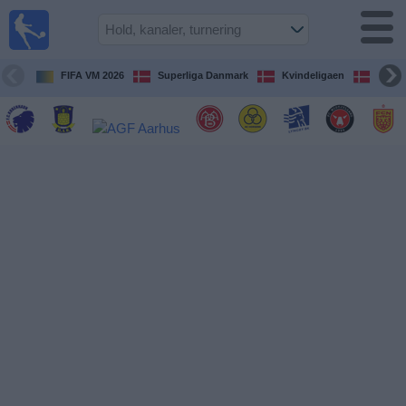
Fodbold
på TV
Oversigt over
FIFA VM 2026
Superliga Danmark
Kvindeligaen
DBU 
TV-
transmitterede
fodboldkampe
De
kommende
fodboldkampe
Hold
Ligaer
TV-
kanaler