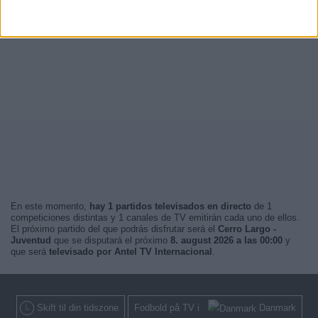
En este momento,
hay 1 partidos televisados en directo
de 1
competiciones distintas y 1 canales de TV emitirán cada uno de ellos.
El próximo partido del que podrás disfrutar será el
Cerro Largo -
Juventud
que se disputará el próximo
8. august 2026 a las 00:00
y
que será
televisado por Antel TV Internacional
.
Skift til din tidszone
Fodbold på TV i
Danmark