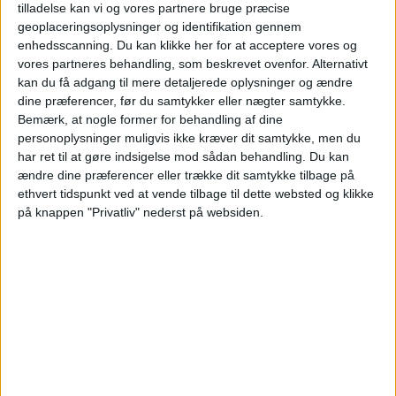
tilladelse kan vi og vores partnere bruge præcise
geoplaceringsoplysninger og identifikation gennem
STATISTISKE DATA FOR LAGET JUVENTUD PÅ TV I
enhedsscanning. Du kan klikke her for at acceptere vores og
DANMARK
vores partneres behandling, som beskrevet ovenfor. Alternativt
kan du få adgang til mere detaljerede oplysninger og ændre
Per datoet i dag
06-08-2026
og siden dette websted indsamler statistiske
dine præferencer, før du samtykker eller nægter samtykke.
data om, hvornår og hvor kampene af
Fodbold
holdet
Juventud
på
Bemærk, at nogle former for behandling af dine
Danmark
, som var den
22-02-2026
, kan vi give følgende data:
personoplysninger muligvis ikke kræver dit samtykke, men du
19
har ret til at gøre indsigelse mod sådan behandling.
Du kan
ændre dine præferencer eller trække dit samtykke tilbage på
ethvert tidspunkt ved at vende tilbage til dette websted og klikke
TV-UDSENDELSER
på knappen "Privatliv" nederst på websiden.
19 Gratis kampe
100%
0 Betalte kampe
0%
SIDSTE GRATIS KAMP
Maldonado - Juventud
01-08-2026 Primera Division por Antel TV Internacional
RANGORDNING EFTER KANALER