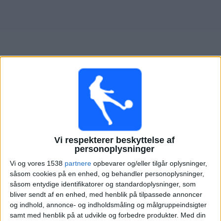
Nyheder
Widget
Oversigt over fodboldkampe, TV-transmitteret i
Juventud
I morgen lørdag, 08-08-2026
Vi respekterer beskyttelse af
00:00
Primera Division
personoplysninger
Vi og vores 1538
partnere
opbevarer og/eller tilgår oplysninger,
såsom cookies på en enhed, og behandler personoplysninger,
Cerro Largo
såsom entydige identifikatorer og standardoplysninger, som
Juventud
bliver sendt af en enhed, med henblik på tilpassede annoncer
og indhold, annonce- og indholdsmåling og målgruppeindsigter
Antel TV Internacional
samt med henblik på at udvikle og forbedre produkter.
Med din