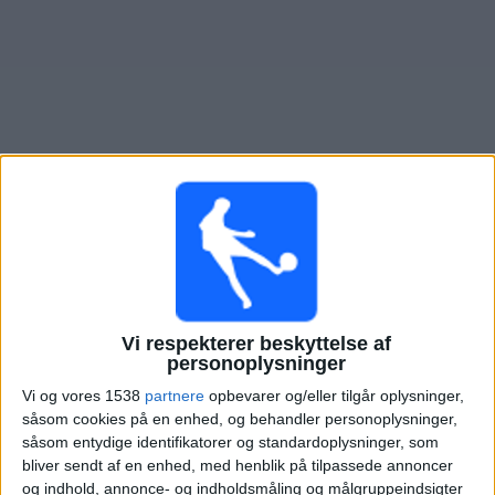
Nyheder
Widget
Oversigt over fodboldkampe, TV-transmitteret i
Djurgårdens IF Kvinnor
I morgen lørdag, 08-08-2026
15:00
OBOS Damallsvenskan
Vi respekterer beskyttelse af
personoplysninger
Djurgårdens IF Kvinnor
Vi og vores 1538
partnere
opbevarer og/eller tilgår oplysninger,
IK Uppsala
såsom cookies på en enhed, og behandler personoplysninger,
såsom entydige identifikatorer og standardoplysninger, som
bliver sendt af en enhed, med henblik på tilpassede annoncer
YouSee
Viaplay.dk
og indhold, annonce- og indholdsmåling og målgruppeindsigter