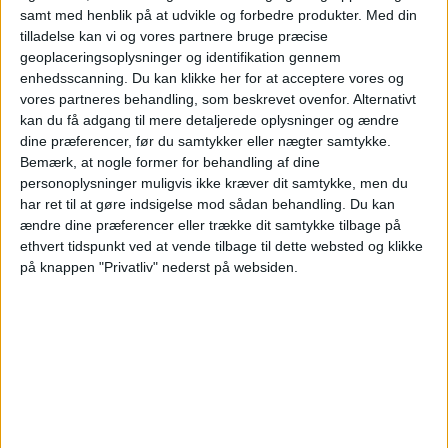
samt med henblik på at udvikle og forbedre produkter.
Med din
Fredag, 14-08-2026
tilladelse kan vi og vores partnere bruge præcise
geoplaceringsoplysninger og identifikation gennem
19:00
OBOS Damallsvenskan
enhedsscanning. Du kan klikke her for at acceptere vores og
Växjö DFF
vores partneres behandling, som beskrevet ovenfor. Alternativt
kan du få adgang til mere detaljerede oplysninger og ændre
Djurgårdens IF Kvinnor
dine præferencer, før du samtykker eller nægter samtykke.
YouSee
Viaplay.dk
Bemærk, at nogle former for behandling af dine
personoplysninger muligvis ikke kræver dit samtykke, men du
har ret til at gøre indsigelse mod sådan behandling.
Du kan
STATISTISKE DATA FOR LAGET DJURGÅRDENS IF
ændre dine præferencer eller trække dit samtykke tilbage på
KVINNOR PÅ TV I DANMARK
ethvert tidspunkt ved at vende tilbage til dette websted og klikke
på knappen "Privatliv" nederst på websiden.
Per datoet i dag
07-08-2026
og siden dette websted indsamler statistiske
data om, hvornår og hvor kampene af
Fodbold
holdet
Djurgårdens IF
Kvinnor
på
Danmark
, som var den
16-10-2022
, kan vi give følgende data:
86
TV-UDSENDELSER
0 Gratis kampe