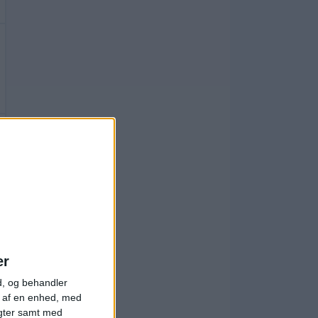
er
d, og behandler
t af en enhed, med
igter samt med