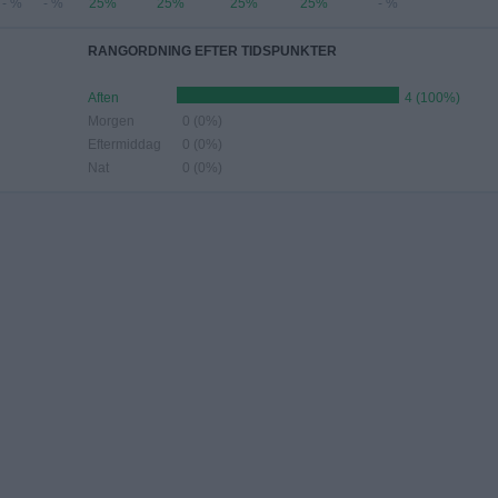
- %
- %
25%
25%
25%
25%
- %
RANGORDNING EFTER TIDSPUNKTER
Aften
4 (100%)
Morgen
0 (0%)
Eftermiddag
0 (0%)
Nat
0 (0%)