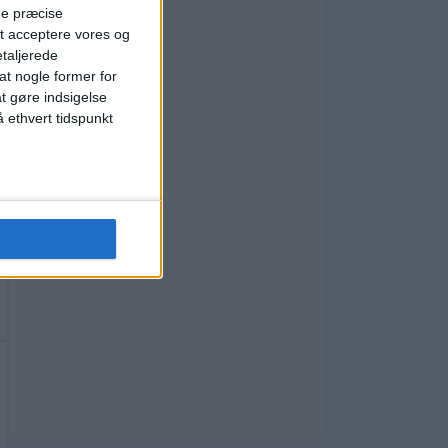
ge præcise
t acceptere vores og
etaljerede
t nogle former for
at gøre indsigelse
 ethvert tidspunkt