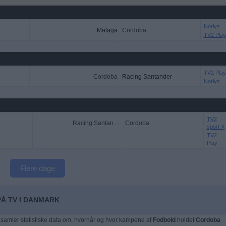
Norlys
Malaga
Cordoba
TV2 Play
TV2 Play
Cordoba
Racing Santander
Norlys
TV2
Racing Santander
Cordoba
sport X
TV2
Play
Flere dage
PÅ TV I DANMARK
samler statistiske data om, hvornår og hvor kampene af
Fodbold
holdet
Cordoba