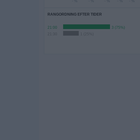
- %
- %
- %
- %
- %
RANGORDNING EFTER TIDER
21:00
3 (75%)
21:30
1 (25%)