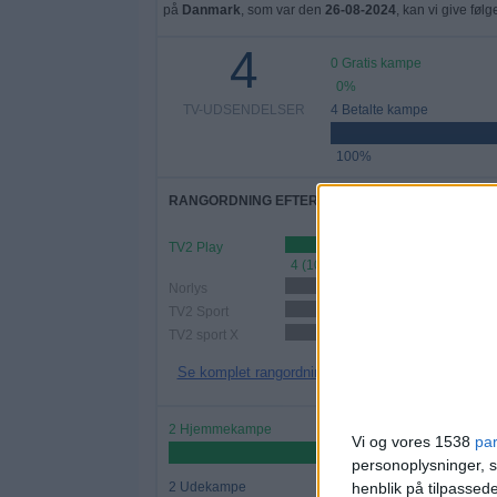
på
Danmark
, som var den
26-08-2024
, kan vi give føl
4
0 Gratis kampe
0%
TV-UDSENDELSER
4 Betalte kampe
100%
RANGORDNING EFTER KANALER
TV2 Play
4 (100%)
Norlys
2 (50%)
TV2 Sport
1 (25%)
TV2 sport X
1 (25%)
Se komplet rangordning
2 Hjemmekampe
Vi og vores 1538
pa
50%
personoplysninger, s
henblik på tilpasse
2 Udekampe