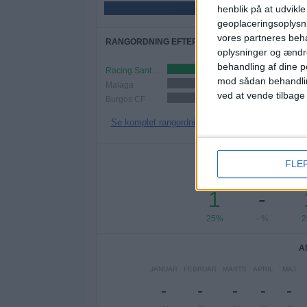
henblik på at udvikl
50%
geoplaceringsoplysni
vores partneres beha
RANGORDNING EFTER HOLD
oplysninger og ændr
behandling af dine p
Racing Santander
2 (50%)
mod sådan behandli
Malaga
1 (25%)
ved at vende tilbage
Burgos CF
1 (25%)
Se komplet rangordning
AN
FLE
MANDAG
TIRSDAG
ON
1
-
25%
- %
2
A
JANUAR
FEBRUAR
MARTS
APRIL
MAJ
-
-
-
-
-