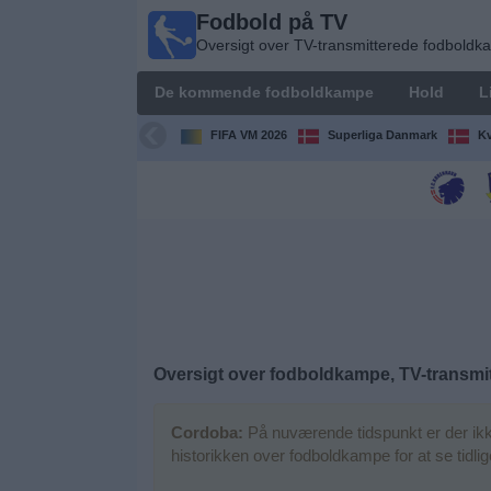
Fodbold på TV
Fodbold
Oversigt over TV-transmitterede fodbold
på TV
Oversigt over
De kommende fodboldkampe
Hold
L
TV-
transmitterede
FIFA VM 2026
Superliga Danmark
Kv
fodboldkampe
De
kommende
fodboldkampe
Hold
Ligaer
Oversigt over fodboldkampe, TV-transmit
TV-
Cordoba:
På nuværende tidspunkt er der ikk
kanaler
historikken over fodboldkampe for at se tidl