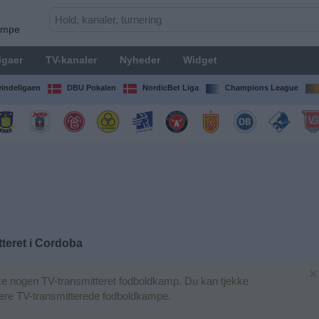
kampe
igaer
TV-kanaler
Nyheder
Widget
indeligaen
DBU Pokalen
NordicBet Liga
Champions League
teret i
Cordoba
×
e nogen TV-transmitteret fodboldkamp. Du kan tjekke
igere TV-transmitterede fodboldkampe.