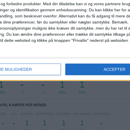
KONKURRENCER
VS Racing
MODSTANDERE
e og forbedre produkter.
Med din tilladelse kan vi og vores partnere bru
Santander
nger og identifikation gennem enhedsscanning. Du kan klikke her for a
ndling, som beskrevet ovenfor. Alternativt kan du få adgang til mere d
RANGORDNING EFTER KONKURRENCER
e dine præferencer, før du samtykker eller nægter samtykke. Bemærk, a
ersonoplysninger muligvis ikke kræver dit samtykke, men du har ret til 
LaLiga Hypermotion
4 (100%)
ng.
Du kan ændre dine præferencer eller trække dit samtykke tilbage på
Se komplet rangordning
 til dette websted og klikke på knappen "Privatliv" nederst på websiden.
TAL KAMPER PER UGEDAG
RE MULIGHEDER
ACCEPTER
SDAG
TORSDAG
FREDAG
LØRDAG
SØNDAG
1
-
-
1
1
5%
- %
- %
25%
25%
NTAL KAMPER PER MÅNED
JUNI
JULI
AUGUST
SEPTEMBER
OKTOBER
NOVEMBER
DECEMBER
-
-
1
1
1
1
-