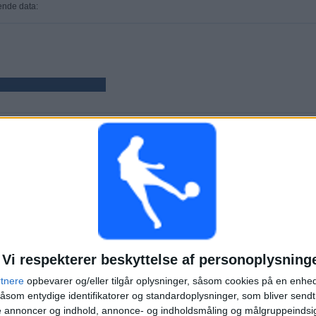
gende data:
KAMPER
DAGE
TOTAL
4
711
4
KONTINUERLIGT
UTEN GRATIS
TV-KANALER
BETALTE
KAMP
Vi respekterer beskyttelse af personoplysning
rtnere
opbevarer og/eller tilgår oplysninger, såsom cookies på en enhe
TOTAL
MAKSIMUM
TOTAL
1
2
3
åsom entydige identifikatorer og standardoplysninger, som bliver send
de annoncer og indhold, annonce- og indholdsmåling og målgruppeinds