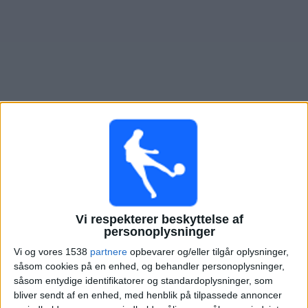
Nyheder
Widget
Oversigt over fodboldkampe, TV-transmitteret i
Atlas
Lørdag, 08-08-2026
01:30
Leagues Cup
Vi respekterer beskyttelse af
Charlotte
personoplysninger
Atlas
Vi og vores 1538
partnere
opbevarer og/eller tilgår oplysninger,
Apple TV
såsom cookies på en enhed, og behandler personoplysninger,
såsom entydige identifikatorer og standardoplysninger, som
Onsdag, 12-08-2026
bliver sendt af en enhed, med henblik på tilpassede annoncer