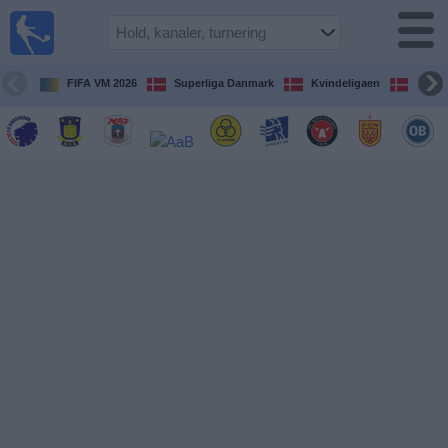
Fodbold
på TV
Oversigt over
FIFA VM 2026
Superliga Danmark
Kvindeligaen
DBU 
TV-
transmitterede
fodboldkampe
De
kommende
fodboldkampe
Hold
Ligaer
TV-
kanaler