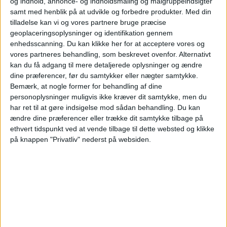
og indhold, annonce- og indholdsmåling og målgruppeindsigter
02:00
Leagues Cup
samt med henblik på at udvikle og forbedre produkter.
Med din
tilladelse kan vi og vores partnere bruge præcise
Cincinnati
geoplaceringsoplysninger og identifikation gennem
Atlas
enhedsscanning. Du kan klikke her for at acceptere vores og
Apple TV
vores partneres behandling, som beskrevet ovenfor. Alternativt
kan du få adgang til mere detaljerede oplysninger og ændre
dine præferencer, før du samtykker eller nægter samtykke.
STATISTISKE DATA FOR LAGET ATLAS PÅ TV I DANMARK
Bemærk, at nogle former for behandling af dine
personoplysninger muligvis ikke kræver dit samtykke, men du
Per datoet i dag
06-08-2026
og siden dette websted indsamler statistiske
har ret til at gøre indsigelse mod sådan behandling.
Du kan
data om, hvornår og hvor kampene af
Fodbold
holdet
Atlas
på
Danmark
,
ændre dine præferencer eller trække dit samtykke tilbage på
som var den
24-07-2023
, kan vi give følgende data:
ethvert tidspunkt ved at vende tilbage til dette websted og klikke
på knappen "Privatliv" nederst på websiden.
12
TV-UDSENDELSER
2 Gratis kampe
16,67%
10 Betalte kampe
83,33%