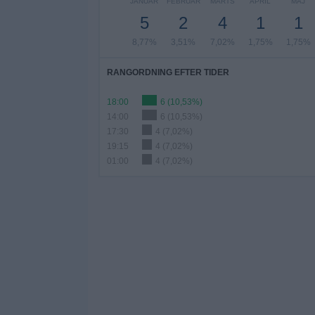
JANUAR
FEBRUAR
MARTS
APRIL
MAJ
5
2
4
1
1
8,77%
3,51%
7,02%
1,75%
1,75%
RANGORDNING EFTER TIDER
18:00
6 (10,53%)
14:00
6 (10,53%)
17:30
4 (7,02%)
19:15
4 (7,02%)
01:00
4 (7,02%)