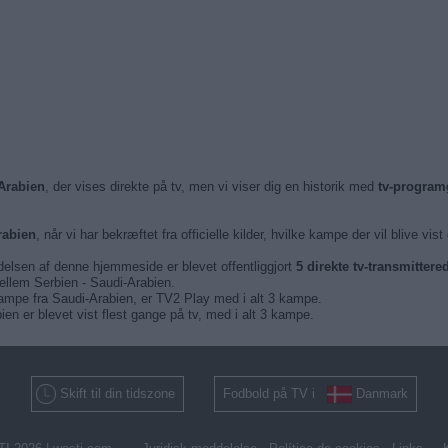
-Arabien
, der vises direkte på tv, men vi viser dig en historik med
tv-program
rabien
, når vi har bekræftet fra officielle kilder, hvilke kampe der vil blive vist
delsen af denne hjemmeside er blevet offentliggjort
5 direkte tv-transmitter
ellem Serbien - Saudi-Arabien.
 kampe fra Saudi-Arabien, er TV2 Play med i alt 3 kampe.
n er blevet vist flest gange på tv, med i alt 3 kampe.
Skift til din tidszone
Fodbold på TV i
Danmark