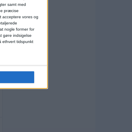
igter samt med
ge præcise
t acceptere vores og
etaljerede
t nogle former for
at gøre indsigelse
 ethvert tidspunkt