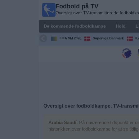
Fodbold på TV
Fodbold
Oversigt over TV-transmitterede fodbold
på TV
Oversigt over
De kommende fodboldkampe
Hold
L
TV-
transmitterede
FIFA VM 2026
Superliga Danmark
Kv
fodboldkampe
De
kommende
fodboldkampe
Hold
Ligaer
Oversigt over fodboldkampe, TV-transmit
TV-
Arabia Saudí:
På nuværende tidspunkt er de
kanaler
historikken over fodboldkampe for at se tidl