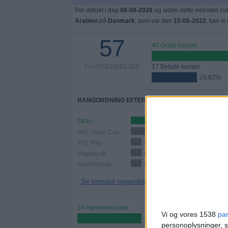
Per datoet i dag
08-08-2026
og siden dette websted ind
Arabien
på
Danmark
, som var den
15-06-2022
, kan vi
57
40 Gratis kampe
TV-UDSENDELSER
17 Betalte kampe
29,82%
RANGORDNING EFTER KANALER
FIFA+
14 (24,56%)
AFC Asian Cup YouTube
12 (21,05%)
TV2 Play
6 (10,53%)
Viaplay.dk
6 (10,53%)
OneFootball
6 (10,53%)
Se komplet rangordning
24 Hjemmekampe
Vi og vores 1538
pa
42,11%
personoplysninger, s