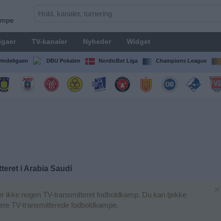
kampe
igaer
TV-kanaler
Nyheder
Widget
indeligaen
DBU Pokalen
NordicBet Liga
Champions League
teret i
Arabia Saudí
×
r ikke nogen TV-transmitteret fodboldkamp. Du kan tjekke
igere TV-transmitterede fodboldkampe.