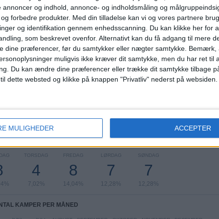
13
5
40
de annoncer og indhold, annonce- og indholdsmåling og målgruppeinds
KONKURRENCER
VS Australien
MODSTANDERE
e og forbedre produkter.
Med din tilladelse kan vi og vores partnere bru
nger og identifikation gennem enhedsscanning. Du kan klikke her for a
RANGORDNING EFTER KONKURRENCER
ndling, som beskrevet ovenfor. Alternativt kan du få adgang til mere d
e dine præferencer, før du samtykker eller nægter samtykke. Bemærk, a
FIFA VM 2026
16 (28,07%)
ersonoplysninger muligvis ikke kræver dit samtykke, men du har ret til 
Venskabskamp
6 (10,53%)
ng.
Du kan ændre dine præferencer eller trække dit samtykke tilbage på
Maurice Revello Tournament
6 (10,53%)
 til dette websted og klikke på knappen "Privatliv" nederst på websiden.
Friendly Women
6 (10,53%)
AFC U23 Asian Cup
5 (8,77%)
Se komplet rangordning
RE MULIGHEDER
ACCEPTER
TAL KAMPER PER UGEDAG
DAG
TORSDAG
FREDAG
LØRDAG
SØNDAG
8
4
8
7
7
04%
7,02%
14,04%
12,28%
12,28%
NTAL KAMPER PER MÅNED