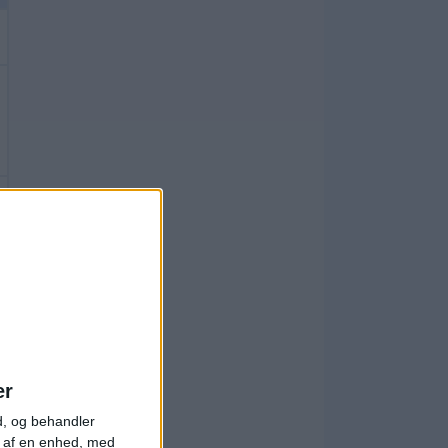
er
d, og behandler
t af en enhed, med