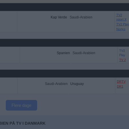
TV2
Kap Verde
Saudi-Arabien
sport X
TV2 Play
Norlys
TV2
Spanien
Saudi-Arabien
Play
TV 2
DRTV
Saudi-Arabien
Uruguay
DR1
Flere dage
BIEN PÅ TV I DANMARK