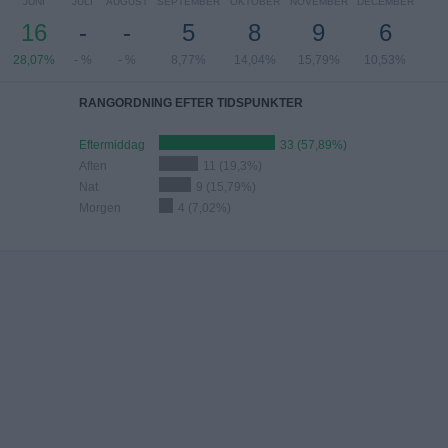
JUNI
JULI
AUGUST
SEPTEMBER
OKTOBER
NOVEMBER
DECEMBER
16
-
-
5
8
9
6
28,07%
- %
- %
8,77%
14,04%
15,79%
10,53%
RANGORDNING EFTER TIDSPUNKTER
Eftermiddag
33 (57,89%)
Aften
11 (19,3%)
Nat
9 (15,79%)
Morgen
4 (7,02%)