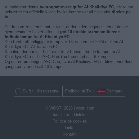
Vi opdaterer denne
tv-programoversigt for Al Khalidiya FC
, når vi har
bekræftet fra officielle kilder, hvilke kampe der vil blive vist
direkte på
tv
.
Det kan være interessant at vide, at der siden begyndelsen af denne
hjemmeside er blevet offentliggjort
10 direkte tv-transmitterede
fodboldkampe fra Al Khalidiya FC
.
Den første offentliggjorte kamp var 18. september 2024 mellem Al
Khalidiya FC - Al Taawoun FC.
Kanalen, der har vist flest direkte tv-transmitterede kampe fra Al
Khalidiya FC, er The AFC Hub YouTube med i alt 6 kampe.
Og det er turneringen AFC Cup, hvor Al Khalidiya FC er blevet vist flest
gange på tv, med i alt 10 kampe.
Skift til din tidszone
Fodbold på TV i
Danmark
© WOSTI 2026 |
wosti.com
Juridisk meddelelse
Política de cookies
Links
Kontakt