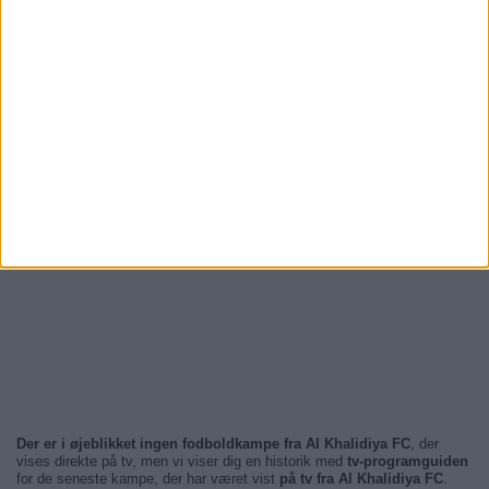
Der er i øjeblikket ingen fodboldkampe fra Al Khalidiya FC
, der
vises direkte på tv, men vi viser dig en historik med
tv-programguiden
for de seneste kampe, der har været vist
på tv fra Al Khalidiya FC
.