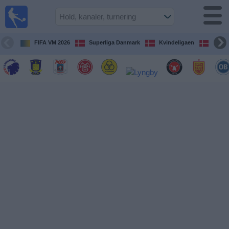
Fodbold
på TV
Oversigt over
FIFA VM 2026
Superliga Danmark
Kvindeligaen
DBU 
TV-
transmitterede
fodboldkampe
De
kommende
fodboldkampe
Hold
Ligaer
TV-
kanaler