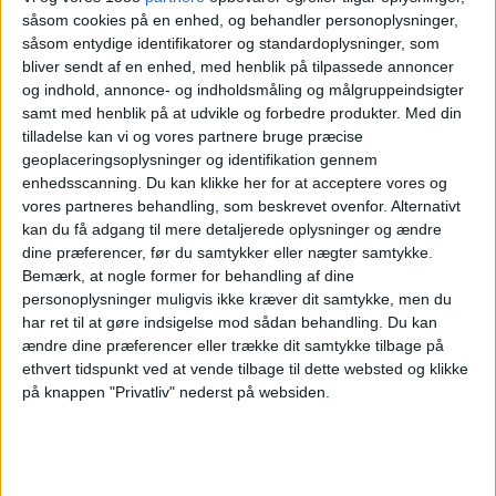
såsom cookies på en enhed, og behandler personoplysninger,
FK Arkadag
såsom entydige identifikatorer og standardoplysninger, som
Al Khalidiya FC
bliver sendt af en enhed, med henblik på tilpassede annoncer
The AFC Hub YouTube
og indhold, annonce- og indholdsmåling og målgruppeindsigter
samt med henblik på at udvikle og forbedre produkter.
Med din
tilladelse kan vi og vores partnere bruge præcise
Onsdag, 05-11-2025
geoplaceringsoplysninger og identifikation gennem
17:00
AFC Cup
enhedsscanning. Du kan klikke her for at acceptere vores og
vores partneres behandling, som beskrevet ovenfor. Alternativt
Al Khalidiya FC
kan du få adgang til mere detaljerede oplysninger og ændre
FC Andijon
dine præferencer, før du samtykker eller nægter samtykke.
Bemærk, at nogle former for behandling af dine
The AFC Hub YouTube
Football Australia YouTube
personoplysninger muligvis ikke kræver dit samtykke, men du
har ret til at gøre indsigelse mod sådan behandling.
Du kan
Onsdag, 29-10-2025
ændre dine præferencer eller trække dit samtykke tilbage på
ethvert tidspunkt ved at vende tilbage til dette websted og klikke
17:00
AFC Cup
på knappen "Privatliv" nederst på websiden.
Al Khalidiya FC
Al Ahli SC
The AFC Hub YouTube