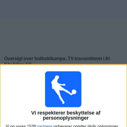
Nyheder
Widget
Oversigt over fodboldkampe, TV-transmitteret i
Al
Khalidiya FC
×
Al Khalidiya FC:
På nuværende tidspunkt er der ikke
nogen TV-transmitteret fodboldkamp. Du kan tjekke
historikken over fodboldkampe for at se tidligere TV-
transmitterede fodboldkampe.
Vi respekterer beskyttelse af
Onsdag, 24-12-2025
personoplysninger
17:00
AFC Cup
Vi og vores 1538
partnere
opbevarer og/eller tilgår oplysninger,